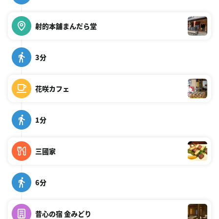
射的本舗まんだら堂
3分
花咲カフェ
1分
三國家
6分
昔心の宿 金みどり