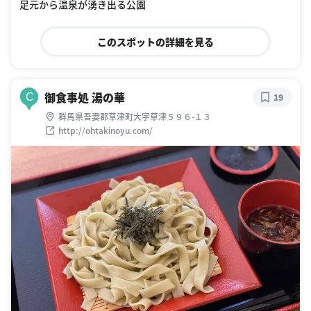
足元から温泉が湧き出る公園
このスポットの詳細を見る
御食事処 湯の華
C
19
群馬県吾妻郡草津町大字草津５９６-１３
http://ohtakinoyu.com/