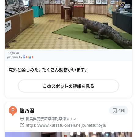
Naga Yu
G
oogle Places
意外と楽しめた。たくさん動物がいます。
このスポットの詳細を見る
熱乃湯
F
496
群馬県吾妻郡草津町草津４１４
https://www.kusatsu-onsen.ne.jp/netsunoyu/