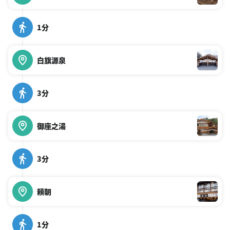
1分
白旗源泉
3分
御座之湯
3分
頼朝
1分