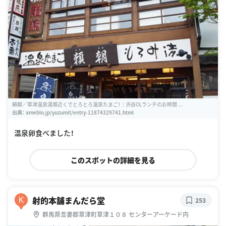
頼朝／草津温泉湯畑近くでとろとろ温泉たまご！｜渋谷OLランチのお時間 ...
出典：
ameblo.jp/yuzumit/entry-11874329741.html
温泉卵食べました！
このスポットの詳細を見る
射的本舗まんだら堂
K
253
群馬県吾妻郡草津町草津１０８ センターアーケード内