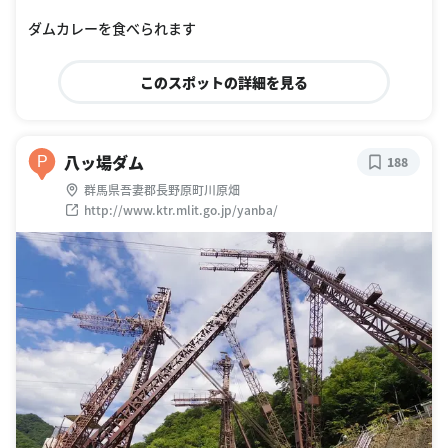
ダムカレーを食べられます
このスポットの詳細を見る
八ッ場ダム
P
188
群馬県吾妻郡長野原町川原畑
http://www.ktr.mlit.go.jp/yanba/