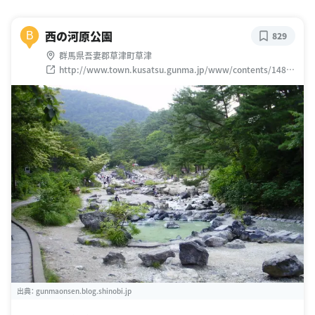
西の河原公園
B
829
群馬県吾妻郡草津町草津
http://www.town.kusatsu.gunma.jp/www/contents/1485
304883583/index.html
出典：
gunmaonsen.blog.shinobi.jp