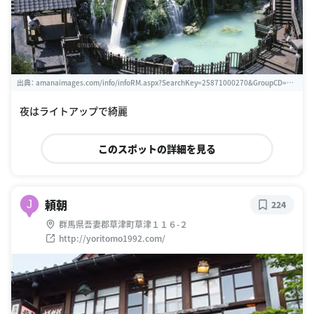
出典：
amanaimages.com/info/infoRM.aspx?SearchKey=25871000270&GroupCD=0&
no=
夜はライトアップで綺麗
このスポットの詳細を見る
頼朝
J
224
群馬県吾妻郡草津町草津１１６-２
http://yoritomo1992.com/