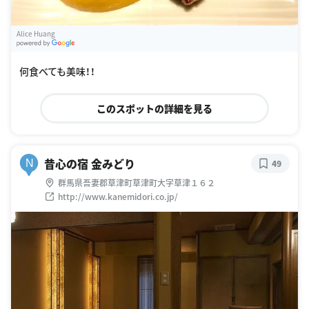
Alice Huang
G
oogle Places
何食べても美味！！
このスポットの詳細を見る
昔心の宿 金みどり
N
49
群馬県吾妻郡草津町草津町大字草津１６２
http://www.kanemidori.co.jp/