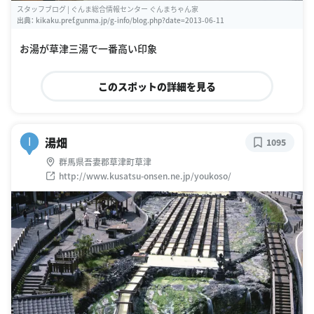
スタッフブログ | ぐんま総合情報センター ぐんまちゃん家
出典：
kikaku.pref.gunma.jp/g-info/blog.php?date=2013-06-11
お湯が草津三湯で一番高い印象
このスポットの詳細を見る
湯畑
I
1095
群馬県吾妻郡草津町草津
http://www.kusatsu-onsen.ne.jp/youkoso/