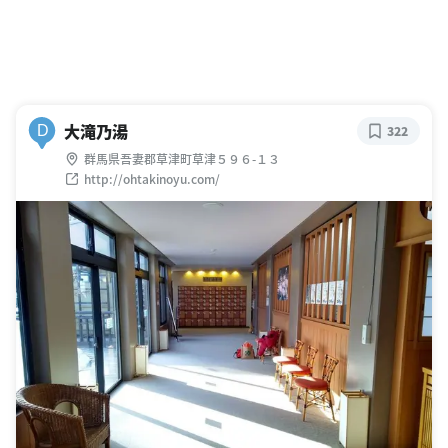
大滝乃湯
D
322
群馬県吾妻郡草津町草津５９６-１３
http://ohtakinoyu.com/