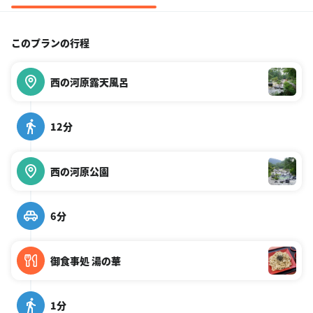
このプランの行程
西の河原露天風呂
12分
西の河原公園
6分
御食事処 湯の華
1分