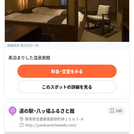
画像提供：株式会社一休
素泊まりした温泉旅館
料金・空室をみる
このスポットの詳細を見る
道の駅・八ッ場ふるさと館
O
195
群馬県吾妻郡長野原町林１５６７-４
http://yambamichinoeki.com/