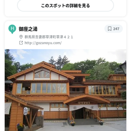
このスポットの詳細を見る
御座之湯
H
247
群馬県吾妻郡草津町草津４２１
http://gozanoyu.com/