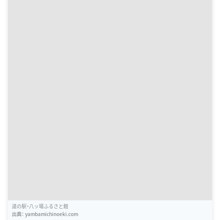
道の駅・八ッ場ふるさと館
出典：
yambamichinoeki.com