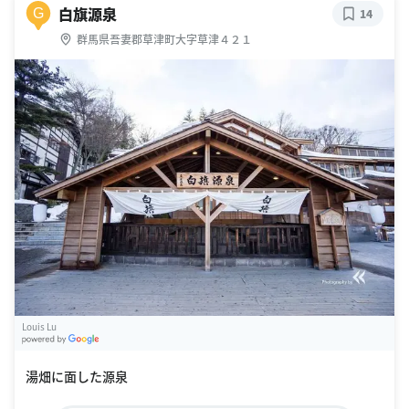
白旗源泉
G
14
群馬県吾妻郡草津町大字草津４２１
Louis Lu
G
oogle Places
湯畑に面した源泉