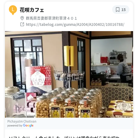
花咲カフェ
L
15
群馬県吾妻郡草津町草津４０１
https://tabelog.com/gunma/A1004/A100402/10016788/
Pichayutm Chotivan
G
oogle Places