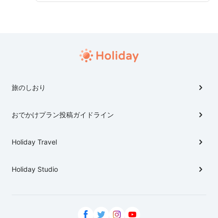
では車移動で、ホテルに車を預けてから湯畑周辺は徒歩
で散策しています。 帰りに立ち寄った八ッ場ダムは圧
巻です。
旅のしおり
おでかけプラン投稿ガイドライン
Holiday Travel
Holiday Studio