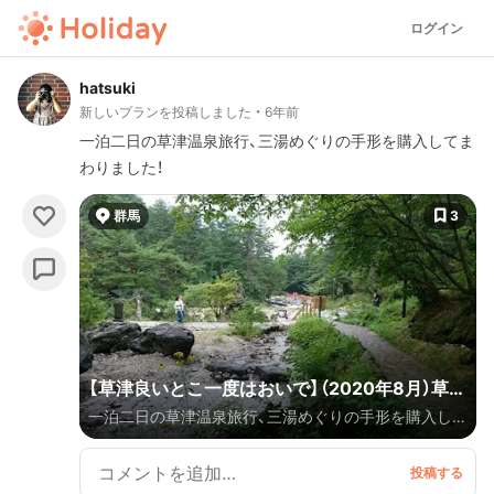
ログイン
hatsuki
新しいプランを投稿しました
6年前
一泊二日の草津温泉旅行、三湯めぐりの手形を購入してま
わりました！
群馬
3
【草津良いとこ一度はおいで】（2020年8月）草津
一泊二日の草津温泉旅行、三湯めぐりの手形を購入して
温泉旅行
まわりました！ 車で移動していますが、湯畑近くの道は
細いため、西の河原→大滝乃湯→草津熱帯園→ホテルま