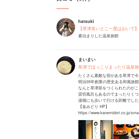
hatsuki
【草津良いとこ一度はおいで】（
素泊まりした温泉旅館
まいまい
草津でほっこりまったり温泉旅行
たくさん素敵な宿がある草津で今
明治35年創業の歴史ある和風旅
なんと草津節をつくられたのがこ
貸切風呂もあるのでまったりくつ
湯畑にも歩いて行ける距離でした
【金みどり HP】
https://www.kanemidori.co.jp/smar