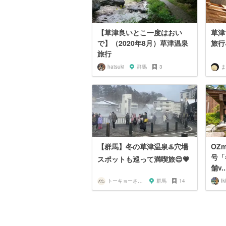
【草津良いとこ一度はおい
草津
で】（2020年8月）草津温泉
旅行♨
旅行
hatsuki
群馬
3
ま
【群馬】冬の草津温泉♨️穴場
OZm
号「
スポットも巡って満喫旅😌💗
舗v..
トーキョーさんぽ
群馬
14
Ik