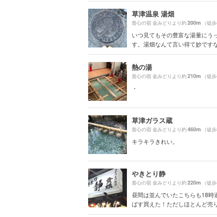
草津温泉 湯畑
200m
昔心の宿 金みどりより約
（徒歩
いつ見てもその豊富な湯量にう
す。湯畑なんて言い得て妙です
熱の湯
210m
昔心の宿 金みどりより約
（徒歩
・
草津ガラス蔵
460m
昔心の宿 金みどりより約
（徒歩
キラキラきれい。
やきとり静
220m
昔心の宿 金みどりより約
（徒歩
昼間は並んでいたこちらも18時
ばす買えた！ただしほとんど売り切