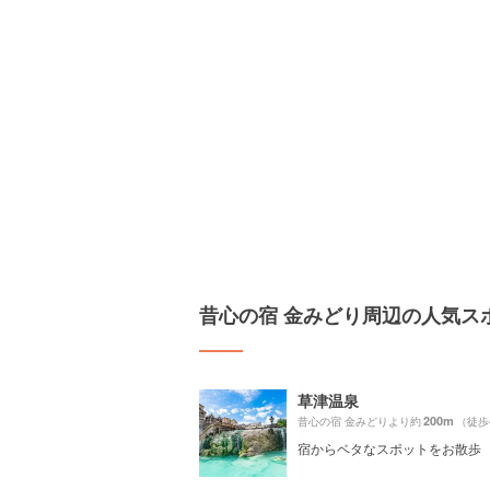
昔心の宿 金みどり周辺の人気ス
草津温泉
200m
昔心の宿 金みどりより約
（徒歩
宿からベタなスポットをお散歩