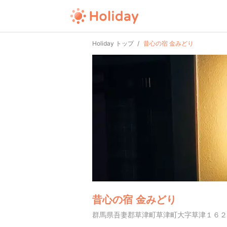
Holiday トップ
昔心の宿 金みどり
昔心の宿 金みどり
群馬県吾妻郡草津町草津町大字草津１６２