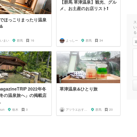
【群馬 草津温泉】観光、グル
メ、お土産のお店リスト❗️
でほっこりまったり温泉
ス
️
い
る
いまい
群馬
16
よっしー
群馬
34
agazineTRIP 2022年冬
草津温泉♨️ひとり旅
冬の温泉旅へ」の掲載店
.
kun
栃木
0
アツラエおすすめ旅プラン！
群馬
20