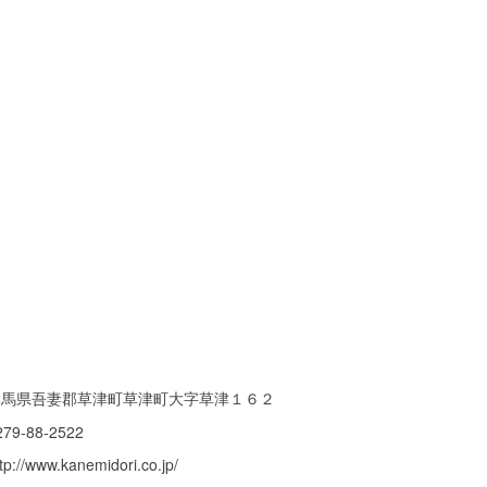
群馬県吾妻郡草津町草津町大字草津１６２
279-88-2522
tp://www.kanemidori.co.jp/