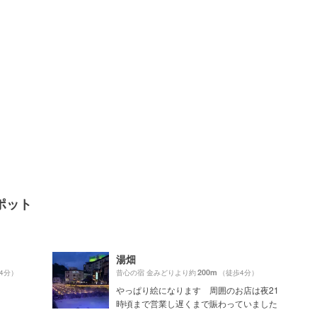
ポット
湯畑
200m
4分）
昔心の宿 金みどりより約
（徒歩4分）
やっぱり絵になります 周囲のお店は夜21
時頃まで営業し遅くまで賑わっていました