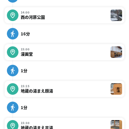
14:00
西の河原公園
16分
15:00
漫画堂
1分
15:15
地蔵の湯まえ顔湯
1分
15:30
地蔵の湯まえ足湯