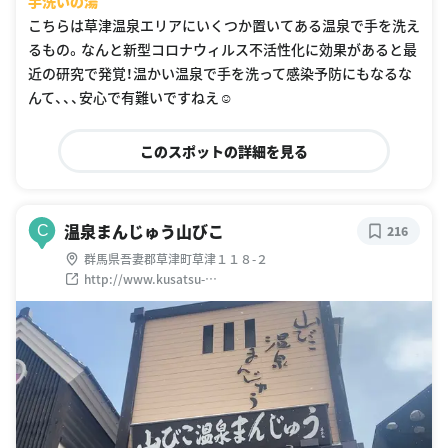
手洗いの湯
こちらは草津温泉エリアにいくつか置いてある温泉で手を洗え
るもの。なんと新型コロナウィルス不活性化に効果があると最
近の研究で発覚！温かい温泉で手を洗って感染予防にもなるな
んて、、、安心で有難いですねえ☺️
このスポットの詳細を見る
温泉まんじゅう山びこ
C
216
群馬県吾妻郡草津町草津１１８-２
http://www.kusatsu-
onsen.ne.jp/category/detail/index.php?c=3&g=0&kcd=81