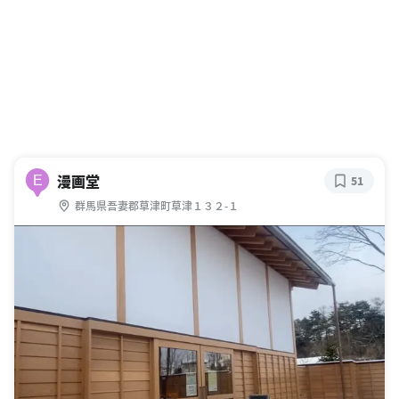
漫画堂
E
51
群馬県吾妻郡草津町草津１３２-１