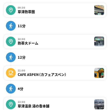
09:30
草津熱帯圏
11分
10:00
熱帯大ドーム
12分
11:00
CAFE ASPEN（カフェアスペン）
4分
13:00
草津温泉 湯の香本舗