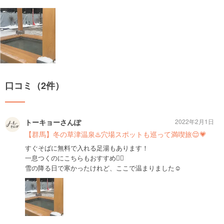
口コミ（2件）
トーキョーさんぽ
2022年2月1日
【群馬】冬の草津温泉♨️穴場スポットも巡って満喫旅😌💗
すぐそばに無料で入れる足湯もあります！
一息つくのにこちらもおすすめ💁‍♀️
雪の降る日で寒かったけれど、ここで温まりました☺️