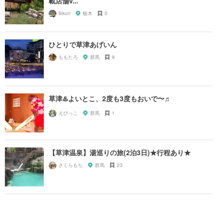
載店舗v...
Ikkun
栃木
0
ひとりで草津あげいん
ももたろ
群馬
9
草津♨️よいとこ、2度も3度もおいで〜♬
えびっこ
群馬
1
【草津温泉】湯巡りの旅(2泊3日)★行程あり★
さくらもち
群馬
23