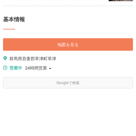
温泉文化を体験することができます。少し足を伸ばすだけで、温泉の恵み
を産んだ大地のパワーを感じられる場所や、稀少な絶景スポットを訪れる
ことができます。温泉を堪能しつつ楽しめるご当地グルメ、アクセスや交
基本情報
通、イベント情報まで、草津温泉への旅行の魅力をまとめてご紹介しま
す。
地図を見る
群馬県吾妻郡草津町草津
営業中
24時間営業
Googleで検索