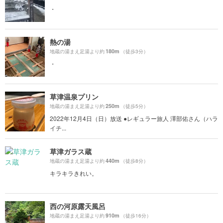
・
熱の湯
180m
地蔵の湯まえ足湯より約
（徒歩3分）
・
草津温泉プリン
250m
地蔵の湯まえ足湯より約
（徒歩5分）
2022年12月4日（日）放送 ●レギュラー旅人 澤部佑さん（ハラ
イチ...
草津ガラス蔵
440m
地蔵の湯まえ足湯より約
（徒歩8分）
キラキラきれい。
西の河原露天風呂
910m
地蔵の湯まえ足湯より約
（徒歩16分）