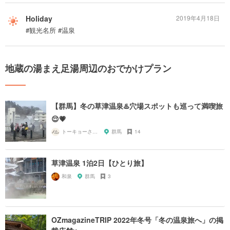
Holiday
2019年4月18日
#観光名所 #温泉
地蔵の湯まえ足湯周辺のおでかけプラン
【群馬】冬の草津温泉♨️穴場スポットも巡って満喫旅
😌💗
トーキョーさんぽ
群馬
14
草津温泉 1泊2日【ひとり旅】
和泉
群馬
3
OZmagazineTRIP 2022年冬号「冬の温泉旅へ」の掲