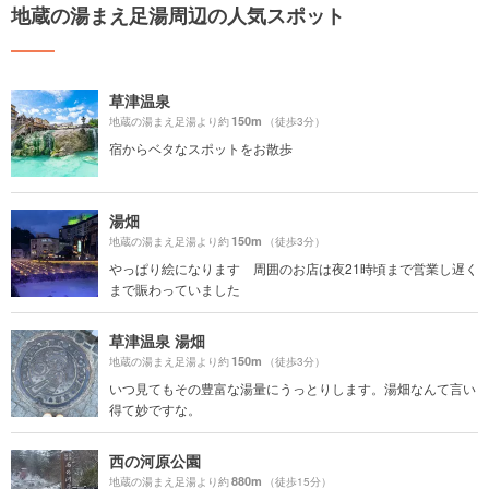
地蔵の湯まえ足湯周辺の人気スポット
草津温泉
150m
地蔵の湯まえ足湯より約
（徒歩3分）
宿からベタなスポットをお散歩
湯畑
150m
地蔵の湯まえ足湯より約
（徒歩3分）
やっぱり絵になります 周囲のお店は夜21時頃まで営業し遅く
まで賑わっていました
草津温泉 湯畑
150m
地蔵の湯まえ足湯より約
（徒歩3分）
いつ見てもその豊富な湯量にうっとりします。湯畑なんて言い
得て妙ですな。
西の河原公園
880m
地蔵の湯まえ足湯より約
（徒歩15分）