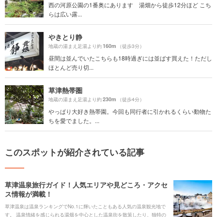
西の河原公園の1番奥にあります 湯畑から徒歩12分ほど こち
らは広い露...
やきとり静
160m
地蔵の湯まえ足湯より約
（徒歩3分）
昼間は並んでいたこちらも18時過ぎには並ばす買えた！ただし
ほとんど売り切...
草津熱帯圏
230m
地蔵の湯まえ足湯より約
（徒歩4分）
やっぱり大好き熱帯園。今回も同行者に引かれるくらい動物た
ちを愛でました。...
このスポットが紹介されている記事
草津温泉旅行ガイド！人気エリアや見どころ・アクセ
ス情報が満載！
草津温泉は温泉ランキングでNo.1に輝いたこともある人気の温泉観光地で
す。 温泉情緒を感じられる湯畑を中心とした温泉街を散策したり、独特の