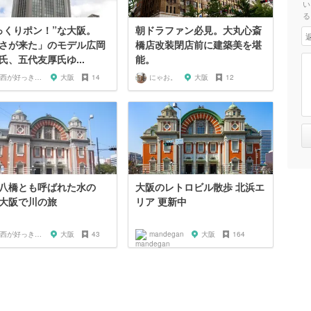
い
る
っくりポン！”な大阪。
朝ドラファン必見。大丸心斎
さが来た」のモデル広岡
橋店改装閉店前に建築美を堪
氏、五代友厚氏ゆ...
能。
関西が好っきゃねん
大阪
14
にゃお。
大阪
12
八橋とも呼ばれた水の
大阪のレトロビル散歩 北浜エ
大阪で川の旅
リア 更新中
関西が好っきゃねん
大阪
43
mandegan
大阪
164