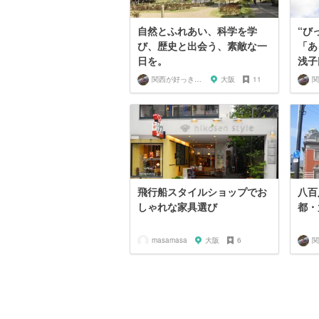
自然とふれあい、科学を学
“び
び、歴史と出会う、素敵な一
「あ
日を。
浅子
関西が好っきゃねん
大阪
11
飛行船スタイルショップでお
八百
しゃれな家具選び
都・
masamasa
大阪
6