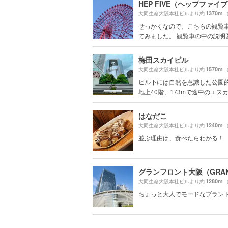
HEP FIVE（ヘップファイ
1370m
大同生命大阪本社ビルより約
せっかくなので、こちらの観覧
てみました。 観覧車の中の説明図で
梅田スカイビル
1570m
大同生命大阪本社ビルより約
ビル下には自然を意識した公園
地上40階、173mで途中のエスカ.
はなだこ
1240m
大同生命大阪本社ビルより約
並ぶ理由は、食べたらわかる！
1280m
大同生命大阪本社ビルより約
ちょっと大人でモードなブラン