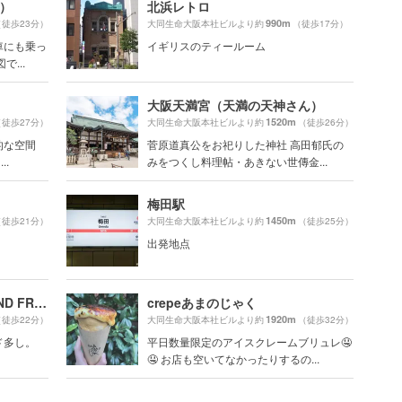
ブ）
北浜レトロ
990m
（徒歩23分）
大同生命大阪本社ビルより約
（徒歩17分）
車にも乗っ
イギリスのティールーム
...
大阪天満宮（天満の天神さん）
1520m
（徒歩27分）
大同生命大阪本社ビルより約
（徒歩26分）
的な空間
菅原道真公をお祀りした神社 高田郁氏の
..
みをつくし料理帖・あきない世傳金...
梅田駅
1450m
（徒歩21分）
大同生命大阪本社ビルより約
（徒歩25分）
出発地点
グランフロント大阪（GRAND FRONT OSAKA）
crepeあまのじゃく
1920m
（徒歩22分）
大同生命大阪本社ビルより約
（徒歩32分）
ド多し。
平日数量限定のアイスクレームブリュレ🤤
🤤 お店も空いてなかったりするの...