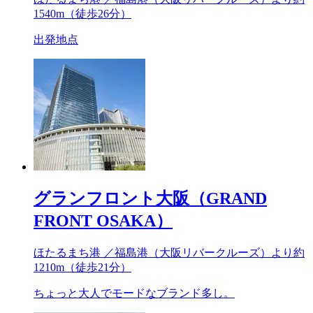
1540m
（徒歩26分）
出発地点
グランフロント大阪（GRAND
FRONT OSAKA）
ほたるまち港 ／福島港（大阪リバークルーズ）より約
1210m
（徒歩21分）
ちょっと大人でモードなブランド多し。