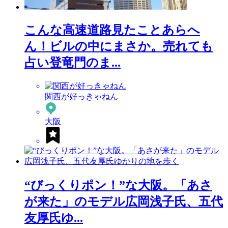
こんな高速道路見たことあらへ
ん！ビルの中にまさか。売れても
占い登竜門のま...
関西が好っきゃねん
大阪
“びっくりポン！”な大阪。「あさ
が来た」のモデル広岡浅子氏、五代
友厚氏ゆ...