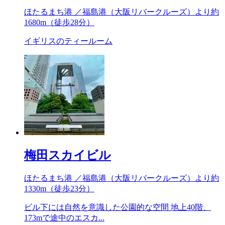
ほたるまち港 ／福島港（大阪リバークルーズ）より約
1680m
（徒歩28分）
イギリスのティールーム
梅田スカイビル
ほたるまち港 ／福島港（大阪リバークルーズ）より約
1330m
（徒歩23分）
ビル下には自然を意識した公園的な空間 地上40階、
173mで途中のエスカ...