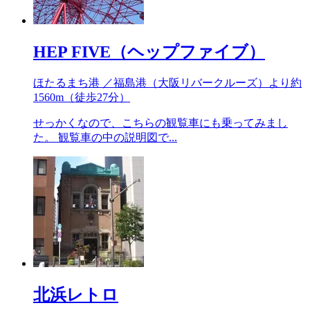
HEP FIVE（ヘップファイブ）
ほたるまち港 ／福島港（大阪リバークルーズ）より約
1560m
（徒歩27分）
せっかくなので、こちらの観覧車にも乗ってみまし
た。 観覧車の中の説明図で...
北浜レトロ