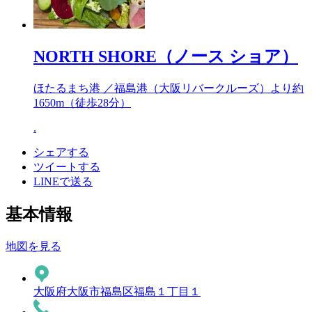
NORTH SHORE（ノース ショア）
ほたるまち港 ／福島港（大阪リバークルーズ）より約
1650m
（徒歩28分）
.
シェアする
ツイートする
LINEで送る
基本情報
地図を見る
大阪府大阪市福島区福島１丁目１