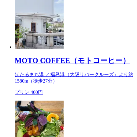
MOTO COFFEE（モトコーヒー）
ほたるまち港 ／福島港（大阪リバークルーズ）より約
1580m
（徒歩27分）
プリン 400円