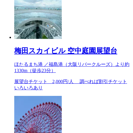
梅田スカイビル 空中庭園展望台
ほたるまち港 ／福島港（大阪リバークルーズ）より約
1330m
（徒歩23分）
展望台チケット 2,000円/人 調べれば割引チケット
いろいろあり