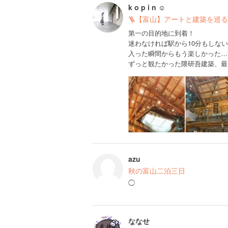
k o p i n ☺︎
🪜【富山】アートと建築を巡る
第一の目的地に到着！
迷わなければ駅から10分もしな
入った瞬間からもう楽しかった…
ずっと観たかった隈研吾建築、最
azu
秋の富山二泊三日
◯
ななせ