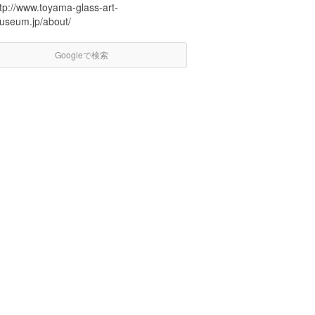
tp://www.toyama-glass-art-
useum.jp/about/
Googleで検索