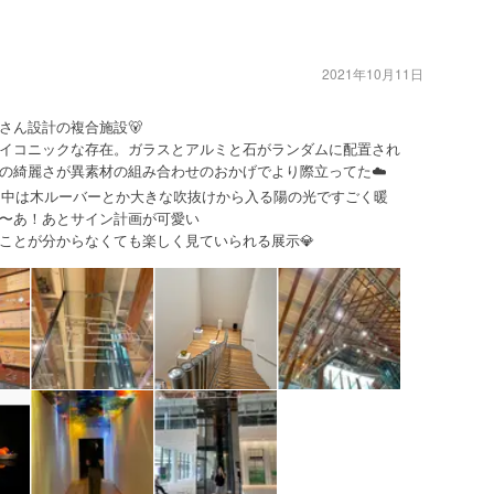
2021年10月11日
さん設計の複合施設🐻
イコニックな存在。ガラスとアルミと石がランダムに配置され
の綺麗さが異素材の組み合わせのおかげでより際立ってた☁️
に、中は木ルーバーとか大きな吹抜けから入る陽の光ですごく暖
〜あ！あとサイン計画が可愛い
ことが分からなくても楽しく見ていられる展示💎