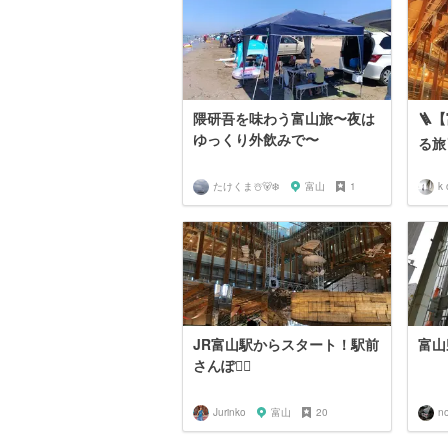
隈研吾を味わう富山旅〜夜は
🪜
ゆっくり外飲みで〜
る旅
たけくま☃️🐻‍❄️
富山
1
k 
JR富山駅からスタート！駅前
富山
さんぽ🚶‍♀️
Jurinko
富山
20
n