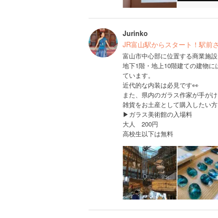
Jurinko
JR富山駅からスタート！駅前さんぽ
富山市中心部に位置する商業施設
地下1階・地上10階建ての建物
ています。
近代的な内装は必見です👀
また、県内のガラス作家が手がけ
雑貨をお土産として購入したい方
▶︎ガラス美術館の入場料
大人 200円
高校生以下は無料