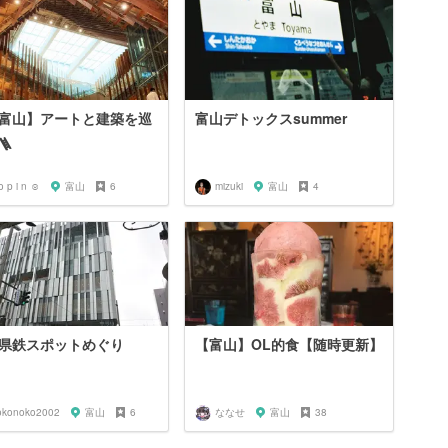
【富山】アートと建築を巡
富山デトックスsummer
🪜
o p i n ☺︎
富山
6
mizuki
富山
4
県鉄スポットめぐり
【富山】OL的食【随時更新】
okonoko2002
富山
6
ななせ
富山
38