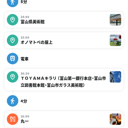
8分
14:00
富山県美術館
15:00
オノマトペの屋上
電車
16:30
ＴＯＹＡＭＡキラリ （富山第一銀行本店・富山市
立図書館本館・富山市ガラス美術館）
4分
18:00
丸一