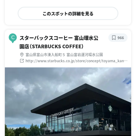
このスポットの詳細を見る
スターバックスコーヒー 富山環水公
C
966
園店（STARBUCKS COFFEE）
富山県富山市湊入船町５ 富山富岩運河環水公園
http://www.starbucks.co.jp/store/concept/toyama_kans
ui/