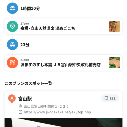
1時間10分
17:00
舟橋・立山天然温泉 湯めごこち
23分
21:00
源ますのすし本舗 ＪＲ富山駅中央改札前売店
このプランのスポット一覧
富山駅
A
838
富山県富山市明輪町１-２２５
https://www.jr-odekake.net/eki/top.php