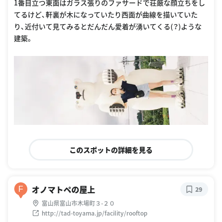
1番目立つ東面はガラス張りのファサードで荘厳な顔立ちをし
てるけど、軒裏が木になっていたり西面が曲線を描いていた
り、近付いて見てみるとだんだん愛着が湧いてくる(？)ような
建築。
このスポットの詳細を見る
オノマトペの屋上
F
29
富山県富山市木場町３-２０
http://tad-toyama.jp/facility/rooftop