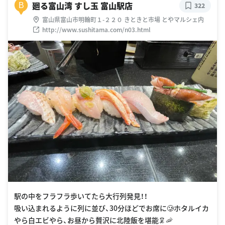
廻る富山湾 すし玉 富山駅店
B
322
富山県富山市明輪町１-２２０ きときと市場 とやマルシェ内
http://www.sushitama.com/n03.html
駅の中をフラフラ歩いてたら大行列発見！！
吸い込まれるように列に並び、30分ほどでお席に🥲ホタルイカ
やら白エビやら、お昼から贅沢に北陸飯を堪能🦑🦐