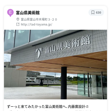
富山県美術館
E
630
富山県富山市木場町３-２０
http://tad-toyama.jp/
ずーっと来てみたかった富山美術館へ、内藤廣設計🎨