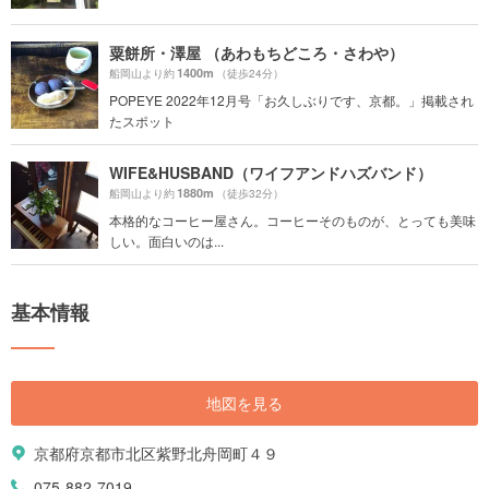
粟餅所・澤屋 （あわもちどころ・さわや）
1400m
船岡山より約
（徒歩24分）
POPEYE 2022年12月号「お久しぶりです、京都。」掲載され
たスポット
WIFE&HUSBAND（ワイフアンドハズバンド）
1880m
船岡山より約
（徒歩32分）
本格的なコーヒー屋さん。コーヒーそのものが、とっても美味
しい。面白いのは...
基本情報
地図を見る
京都府京都市北区紫野北舟岡町４９
075-882-7019