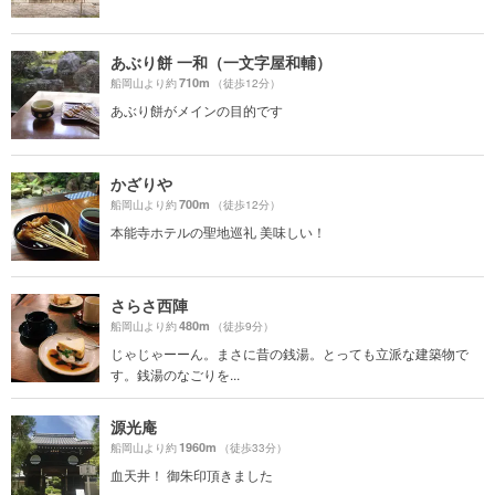
あぶり餅 一和（一文字屋和輔）
710m
船岡山より約
（徒歩12分）
あぶり餅がメインの目的です
かざりや
700m
船岡山より約
（徒歩12分）
本能寺ホテルの聖地巡礼 美味しい！
さらさ西陣
480m
船岡山より約
（徒歩9分）
じゃじゃーーん。まさに昔の銭湯。とっても立派な建築物で
す。銭湯のなごりを...
源光庵
1960m
船岡山より約
（徒歩33分）
血天井！ 御朱印頂きました