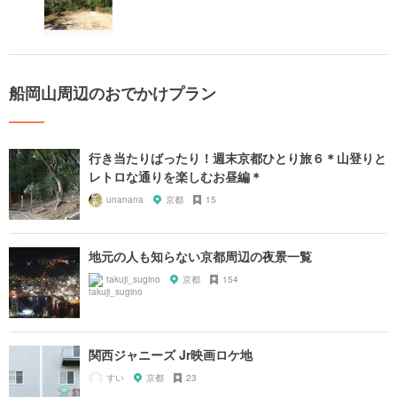
船岡山周辺のおでかけプラン
行き当たりばったり！週末京都ひとり旅６＊山登りと
レトロな通りを楽しむお昼編＊
unanana
京都
15
地元の人も知らない京都周辺の夜景一覧
takuji_sugino
京都
154
関西ジャニーズ Jr映画ロケ地
すい
京都
23