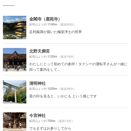
金閣寺（鹿苑寺）
1140m
船岡山より約
（徒歩20分）
足利義満が描いた極楽浄土の世界
北野天満宮
1120m
船岡山より約
（徒歩19分）
わたしにとって初めての参拝！タクシーの運転手さんが一緒に
回って案内をして...
清明神社
1520m
船岡山より約
（徒歩26分）
星の印を見ると、いかにも という感じです
今宮神社
750m
船岡山より約
（徒歩13分）
でもまずはお参りしてから