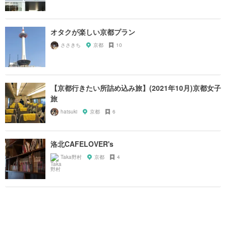
オタクが楽しい京都プラン
ささきち
京都
10
【京都行きたい所詰め込み旅】(2021年10月)京都女子
旅
hatsuki
京都
6
洛北CAFELOVER's
Taka野村
京都
4