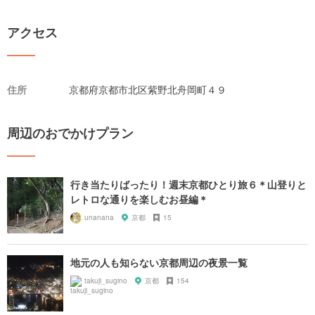
アクセス
住所
京都府京都市北区紫野北舟岡町４９
周辺のおでかけプラン
行き当たりばったり！週末京都ひとり旅６＊山登りと
レトロな通りを楽しむお昼編＊
unanana
京都
15
地元の人も知らない京都周辺の夜景一覧
takuji_sugino
京都
154