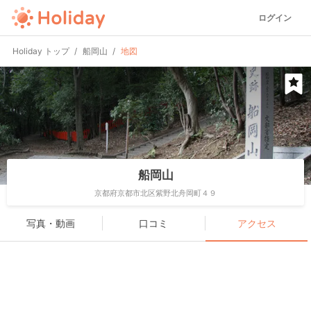
ログイン
Holiday トップ
船岡山
地図
船岡山
京都府京都市北区紫野北舟岡町４９
写真・動画
口コミ
アクセス