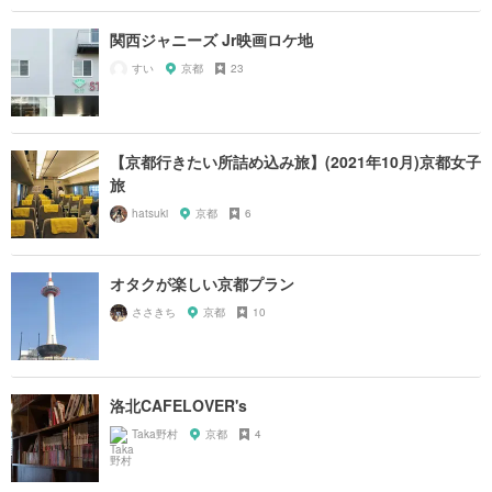
関西ジャニーズ Jr映画ロケ地
すい
京都
23
【京都行きたい所詰め込み旅】(2021年10月)京都女子
旅
hatsuki
京都
6
オタクが楽しい京都プラン
ささきち
京都
10
洛北CAFELOVER's
Taka野村
京都
4