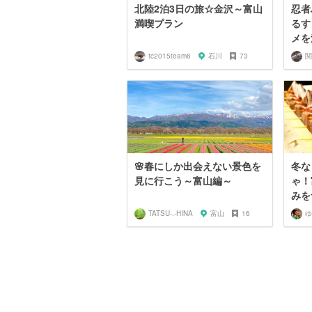
北陸2泊3日の旅☆金沢～富山
忍者
満喫プラン
るす
メを
tc2015team6
石川
73
🌸春にしか出会えない景色を
冬な
見に行こう～富山編～
ゃ！
みを
TATSU-.-HINA
富山
16
ゆ