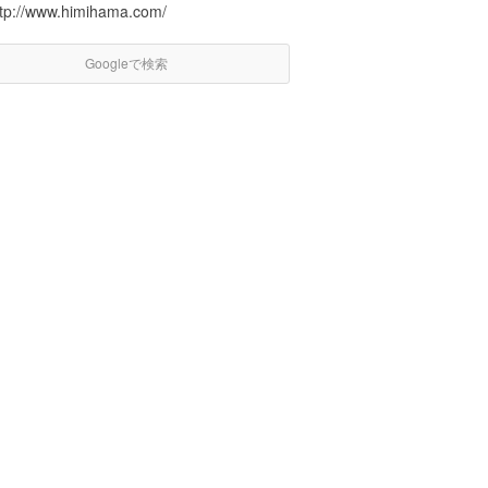
ttp://www.himihama.com/
Googleで検索