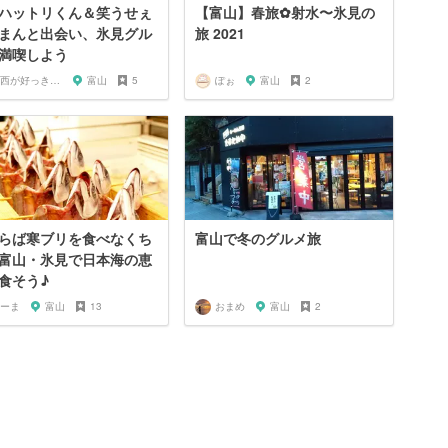
ハットリくん＆笑うせぇ
【富山】春旅✿射水〜氷見の
まんと出会い、氷見グル
旅 2021
満喫しよう
関西が好っきゃねん
富山
5
ぽぉ
富山
2
らば寒ブリを食べなくち
富山で冬のグルメ旅
富山・氷見で日本海の恵
食そう♪
ーま
富山
13
おまめ
富山
2