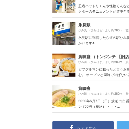
忍者ハットリくんや怪物くんな
クターのモニュメントが道中至る所
氷見駅
760m
ひみ浜 （ひみはま）より約
（徒
氷見駅に到着したら道の駅ひみ
かいます♪
280m
ひみ浜 （ひみはま）より約
（徒
ビブグルマンに載ったと言うお
む。 オープンと同時で並ばないとス
貧瞋癡
280m
ひみ浜 （ひみはま）より約
（徒
2020年6月7日（日）放送 ☆白
ン 700円（税込） ・・・...
シェアする