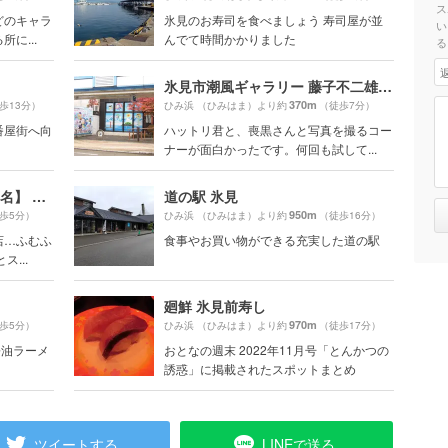
ス
どのキャラ
氷見のお寿司を食べましょう 寿司屋が並
い
に...
んでて時間かかりました
る
氷見市潮風ギャラリー 藤子不二雄Aアートコレクション
370m
歩13分）
ひみ浜 （ひみはま）より約
（徒歩7分）
番屋街へ向
ハットリ君と、喪黒さんと写真を撮るコー
ナーが面白かったです。何回も試して...
貪瞋癡 （トンジンチ 【旧店名】 焼酎屋 とし）
道の駅 氷見
950m
歩5分）
ひみ浜 （ひみはま）より約
（徒歩16分）
店…ふむふ
食事やお買い物ができる充実した道の駅
...
廻鮮 氷見前寿し
970m
歩5分）
ひみ浜 （ひみはま）より約
（徒歩17分）
醤油ラーメ
おとなの週末 2022年11月号「とんかつの
誘惑」に掲載されたスポットまとめ
ツイートする
LINEで送る