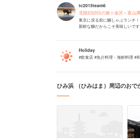
tc2015team6
北陸2泊3日の旅☆金沢～富山
東京に戻る前に鰤しゃぶランチ！
新鮮な鰤だからこそ美味しいです
Holiday
#飲食店 #魚介料理・海鮮料理 #
ひみ浜 （ひみはま）周辺のおで