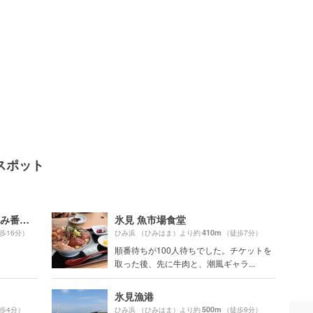
スポット
道の駅 氷見漁港場外市場 ひみ番屋街
氷見 魚市場食堂
410m
歩16分）
ひみ浜 （ひみはま）より約
（徒歩7分）
順番待ちが100人待ちでした。チケットを
取った後、先に牛肉と、潮風ギャラ...
氷見漁港
500m
歩4分）
ひみ浜 （ひみはま）より約
（徒歩9分）