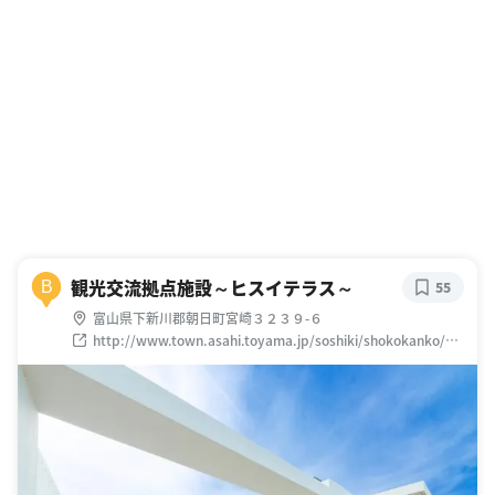
観光交流拠点施設～ヒスイテラス～
B
55
富山県下新川郡朝日町宮崎３２３９-６
http://www.town.asahi.toyama.jp/soshiki/shokokanko/14
57356786241.html