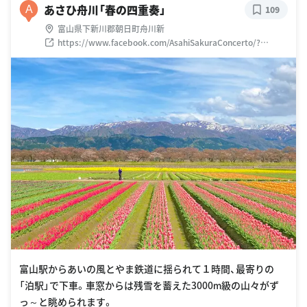
あさひ舟川「春の四重奏」
A
109
富山県下新川郡朝日町舟川新
https://www.facebook.com/AsahiSakuraConcerto/?
pnref=story
富山駅からあいの風とやま鉄道に揺られて１時間、最寄りの
「泊駅」で下車。車窓からは残雪を蓄えた3000ⅿ級の山々がず
っ～と眺められます。