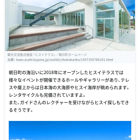
観光交流拠点施設 『ヒスイテラス』／朝日町ホームページ
出典：
town.asahi.toyama.jp/soshiki/shokokanko/1457356786241.html
朝日町の海沿いに2018年にオープンしたヒスイテラスでは
様々なイベントが開催できるホールやギャラリーがあり、テレ
スや屋上からは日本海の大海原やヒスイ海岸が眺められます。
レンタサイクルも完備されていますよ。
また、ガイドさんのレクチャーを受けながらヒスイ探しもでき
るそうです。