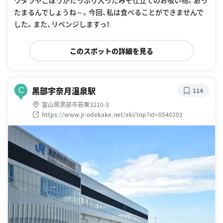
ウダラやごぼうがたっぷり入ったみそ仕立てのお吸い物。あっ
たまるんでしょうね～。今回、私は食べることができませんで
した。また、リベンジしますっ！
このスポットの詳細を見る
黒部宇奈月温泉駅
C
114
富山県黒部市若栗3210-3
https://www.jr-odekake.net/eki/top?id=0540201