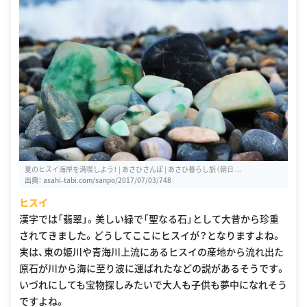
夏のヒスイ海岸を満喫しよう！ | あさひさんぽ | あさひ暮らし旅〈朝日 ...
出典：
asahi-tabi.com/sanpo/2017/07/03/748
ヒスイ
漢字では「翡翠」。美しい緑で「聖なる石」として大昔から珍重
されてきました。どうしてここにヒスイが？となりますよね。
実は、東の姫川や青海川上流にあるヒスイの産地から流れ出た
原石が川から海に至り波に運ばれたなどの説があるそうです。
いづれにしても宝物探しみたいで大人も子供も夢中になれそう
ですよね。