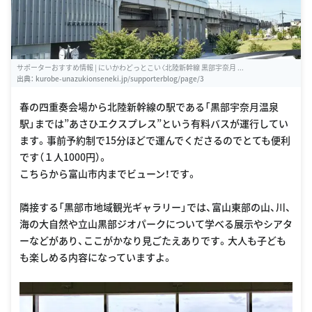
サポーターおすすめ情報 | にいかわどっとこい〈北陸新幹線 黒部宇奈月 ...
出典：
kurobe-unazukionseneki.jp/supporterblog/page/3
春の四重奏会場から北陸新幹線の駅である「黒部宇奈月温泉
駅」までは”あさひエクスプレス”という有料バスが運行してい
ます。事前予約制で15分ほどで運んでくださるのでとても便利
です（１人1000円）。
こちらから富山市内までビューン！です。
隣接する「黒部市地域観光ギャラリー」では、富山東部の山、川、
海の大自然や立山黒部ジオパークについて学べる展示やシアタ
ーなどがあり、ここがかなり見ごたえありです。大人も子ども
も楽しめる内容になっていますよ。