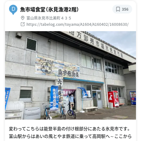
魚市場食堂（氷見漁港2階）
D
356
富山県氷見市比美町４３５
https://tabelog.com/toyama/A1604/A160402/16008630/
変わってこちらは能登半島の付け根部分にあたる氷見市です。
富山駅からはあいの風とやま鉄道に乗って高岡駅へ～ここから