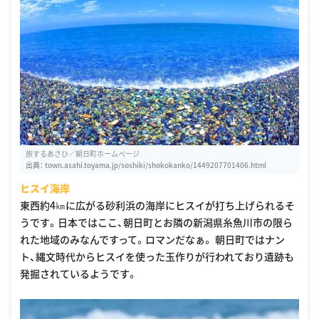
旅するあさひ／朝日町ホームページ
出典：
town.asahi.toyama.jp/soshiki/shokokanko/1449207701406.html
ヒスイ海岸
東西約4㎞に広がる砂利浜の海岸にヒスイが打ち上げられるそ
うです。日本ではここ、朝日町とお隣の新潟県糸魚川市の限ら
れた地域のみなんですって。ロマンだなぁ。 朝日町ではナン
ト、縄文時代からヒスイを使った玉作りが行われており遺跡も
発掘されているようです。