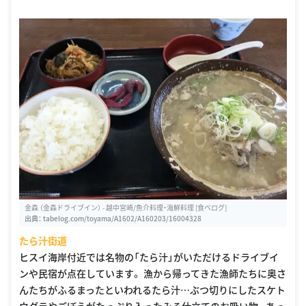
金森 （金森ドライブイン） - 越中宮崎/魚介料理・海鮮料理 [食べログ]
出典：
tabelog.com/toyama/A1602/A160203/16004328
たら汁街道
ヒスイ海岸付近では名物の「たら汁」がいただけるドライブイ
ンや民宿が点在しています。 漁から帰ってきた漁師たちに奥さ
んたちがふるまったといわれるたら汁…ぶつ切りにしたスケト