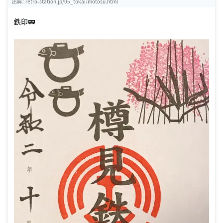
出典：
retro-station.jp/05_tokai/motosu.html
鉄印🚃