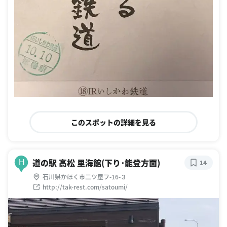
このスポットの詳細を見る
道の駅 高松 里海館(下り･能登方面)
H
14
石川県かほく市二ツ屋フ-16-３
http://tak-rest.com/satoumi/