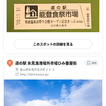
このスポットの詳細を見る
道の駅 氷見漁港場外市場ひみ番屋街
K
505
富山県氷見市北大町２５-５
http://himi-banya.jp/