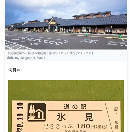
氷見漁港場外市場 ひみ番屋街｜富山のスポット情報【マイフェバ】
出典：
my-fav.jp/spot/68025
切符🎫