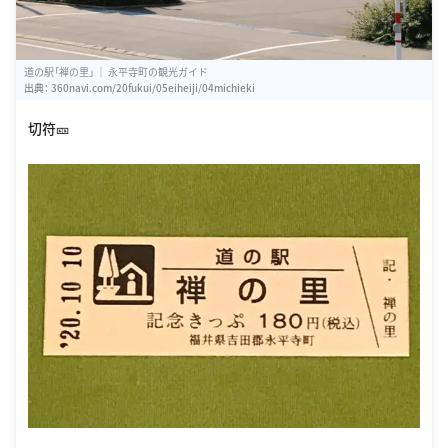
道の駅「禅の里」 ｜ 永平寺町の観光ガイド
出典：
360navi.com/20fukui/05eiheiji/04michieki
切符🎫