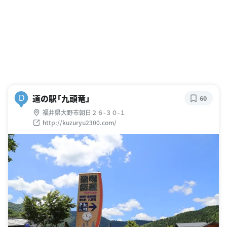
道の駅「九頭竜」
D
60
福井県大野市朝日２６-３０-１
http://kuzuryu2300.com/