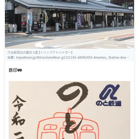
穴水駅周辺の観光 5選 【トリップアドバイザー】
出典：
tripadvisor.jp/AttractionsNear-g1121165-d4482493-Anamizu_Station-Anamiz
u_machi_Hosu_gun_Ishikawa_Prefecture_Hokuriku_Chubu.html
鉄印🚃