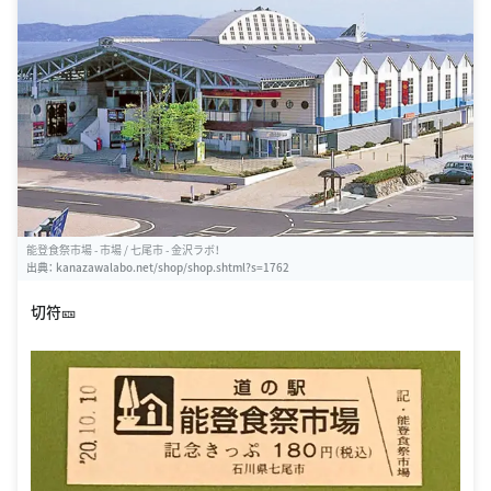
能登食祭市場 - 市場 / 七尾市 - 金沢ラボ！
出典：
kanazawalabo.net/shop/shop.shtml?s=1762
切符🎫