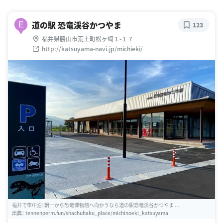
道の駅 恐竜渓谷かつやま
E
123
福井県勝山市荒土町松ヶ崎１-１７
http://katsuyama-navi.jp/michieki/
福井で車中泊！朝一から恐竜博物館へ向かうなら道の駅恐竜渓谷かつやま ...
出典：
tennenperm.fun/shachuhaku_place/michinoeki_katsuyama