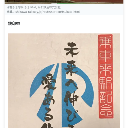
津幡駅 | 路線・駅 | IRいしかわ鉄道株式会社
出典：
ishikawa-railway.jp/route/station/tsubata.html
鉄印🚃