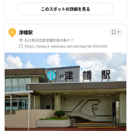
このスポットの詳細を見る
津幡駅
G
7
石川県河北郡津幡町南中条チ７
https://www.jr-odekake.net/eki/top?id=0541453