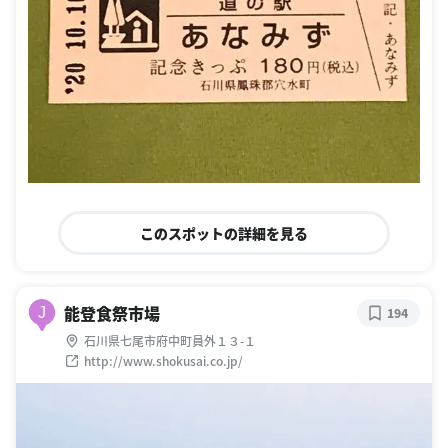
このスポットの詳細を見る
能登食祭市場
J
194
石川県七尾市府中町員外１３-１
http://www.shokusai.co.jp/