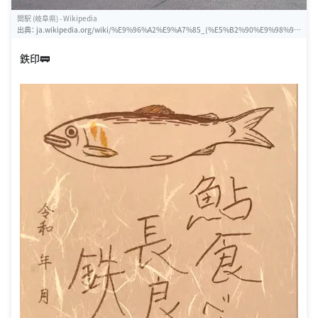
関駅 (岐阜県) - Wikipedia
出典：
ja.wikipedia.org/wiki/%E9%96%A2%E9%A7%85_(%E5%B2%90%E9%98%9
C%E7%9C%8C)
鉄印🚃