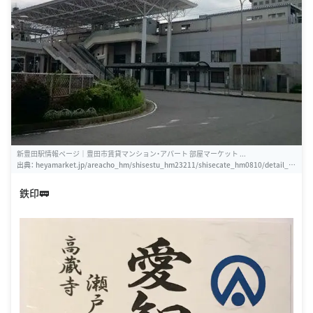
新豊田駅情報ページ｜豊田市賃貸マンション・アパート 部屋マーケット ...
出典：
heyamarket.jp/areacho_hm/shisestu_hm23211/shisecate_hm0810/detail_h
m2436068
鉄印🚃