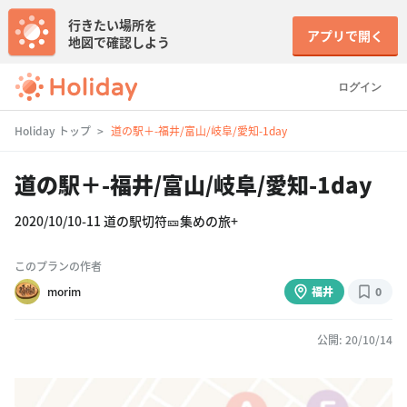
行きたい場所を
アプリで開く
地図で確認しよう
ログイン
Holiday トップ
道の駅＋-福井/富山/岐阜/愛知-1day
道の駅＋-福井/富山/岐阜/愛知-1day
2020/10/10-11 道の駅切符🎫集めの旅+
このプランの作者
morim
福井
0
公開: 20/10/14