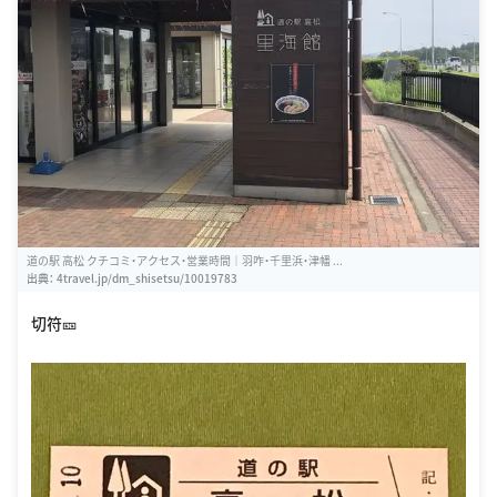
道の駅 高松 クチコミ・アクセス・営業時間｜羽咋・千里浜・津幡 ...
出典：
4travel.jp/dm_shisetsu/10019783
切符🎫