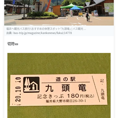
福井へ観光バス旅行！おすすめの休憩スポット「九頭竜」 | バス観光 ...
出典：
bus-trip.jp/magazine/kankonews/fukui/14778
切符🎫