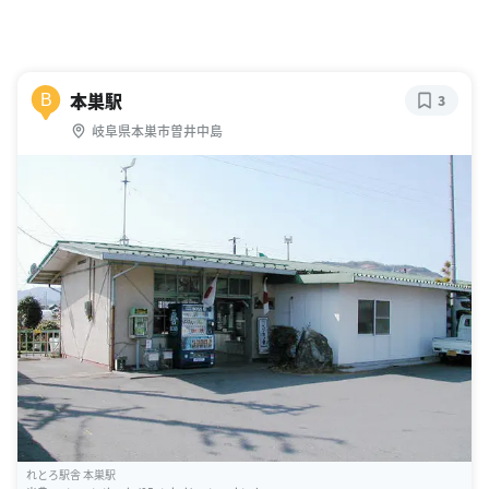
本巣駅
B
3
岐阜県本巣市曽井中島
れとろ駅舎 本巣駅