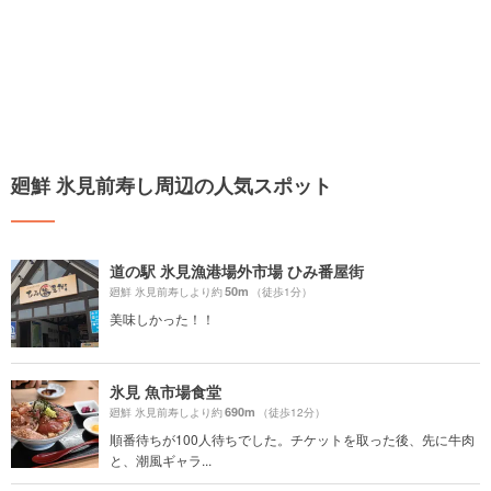
廻鮮 氷見前寿し周辺の人気スポット
道の駅 氷見漁港場外市場 ひみ番屋街
50m
廻鮮 氷見前寿しより約
（徒歩1分）
美味しかった！！
氷見 魚市場食堂
690m
廻鮮 氷見前寿しより約
（徒歩12分）
順番待ちが100人待ちでした。チケットを取った後、先に牛肉
と、潮風ギャラ...