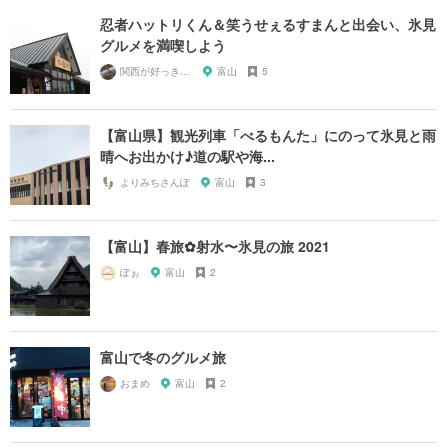
忍者ハットリくん＆笑うせぇるすまんと出会い、氷見
グルメを満喫しよう
関西が好っきゃねん
富山
5
【富山県】観光列車「べるもんた」にのって氷見と雨
晴へお出かけ♪道の駅や海...
よりみちさんぽ
富山
3
【富山】春旅✿射水〜氷見の旅 2021
ぽぉ
富山
2
富山で冬のグルメ旅
おまめ
富山
2