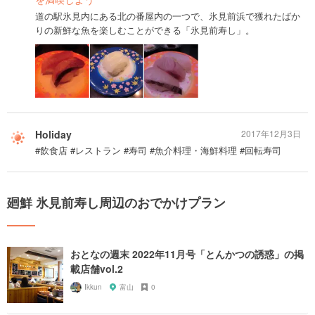
道の駅氷見内にある北の番屋内の一つで、氷見前浜で獲れたばか
りの新鮮な魚を楽しむことができる「氷見前寿し」。
Holiday
2017年12月3日
#飲食店 #レストラン #寿司 #魚介料理・海鮮料理 #回転寿司
廻鮮 氷見前寿し周辺のおでかけプラン
おとなの週末 2022年11月号「とんかつの誘惑」の掲
載店舗vol.2
Ikkun
富山
0