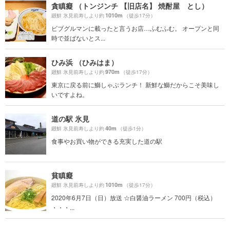
貪瞋癡 （トンジンチ 【旧店名】 焼酎屋 とし）
1010m
廻鮮 氷見前寿しより約
（徒歩17分）
ビブグルマンに載ったと言うお店…ふむふむ。 オープンと同
時で並ばないとス...
ひみ浜 （ひみはま）
970m
廻鮮 氷見前寿しより約
（徒歩17分）
東京に戻る前に鰤しゃぶランチ！ 新鮮な鰤だからこそ美味し
いですよね。
道の駅 氷見
40m
廻鮮 氷見前寿しより約
（徒歩1分）
食事やお買い物ができる充実した道の駅
貧瞋癡
1010m
廻鮮 氷見前寿しより約
（徒歩17分）
2020年6月7日（日）放送 ☆白醤油ラーメン 700円（税込）
・・・...