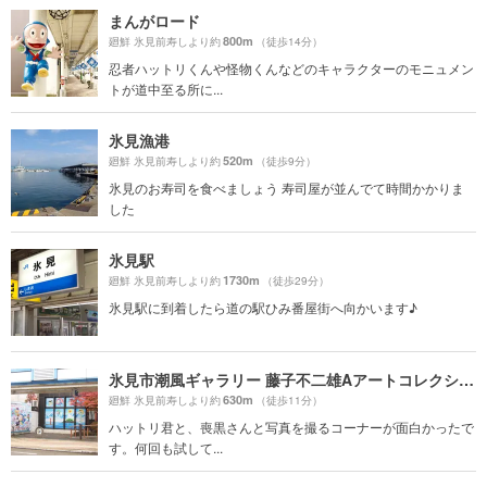
まんがロード
800m
廻鮮 氷見前寿しより約
（徒歩14分）
忍者ハットリくんや怪物くんなどのキャラクターのモニュメン
トが道中至る所に...
氷見漁港
520m
廻鮮 氷見前寿しより約
（徒歩9分）
氷見のお寿司を食べましょう 寿司屋が並んでて時間かかりま
した
氷見駅
1730m
廻鮮 氷見前寿しより約
（徒歩29分）
氷見駅に到着したら道の駅ひみ番屋街へ向かいます♪
氷見市潮風ギャラリー 藤子不二雄Aアートコレクション
630m
廻鮮 氷見前寿しより約
（徒歩11分）
ハットリ君と、喪黒さんと写真を撮るコーナーが面白かったで
す。何回も試して...