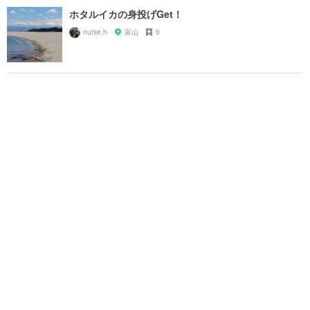
ホタルイカの身投げGet！
nurse.h
富山
0