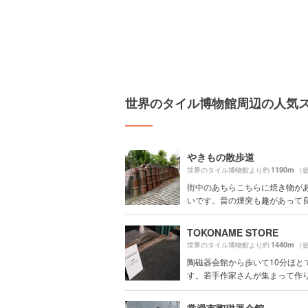
世界のタイル博物館周辺の人気
やきもの散歩道
1190m
世界のタイル博物館より約
（徒
街中のあちらこちらに焼き物が
いです。昔の煙突も趣があって良い
TOKONAME STORE
1440m
世界のタイル博物館より約
（徒
陶磁器会館から歩いて10分ほと
す。若手作家さんが集まって作り出