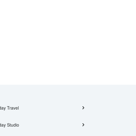
day Travel
day Studio