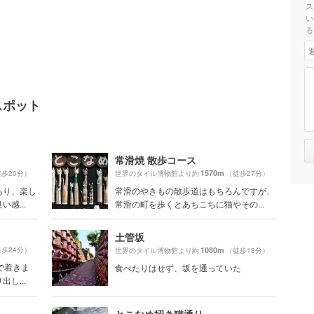
ス
い
る
スポット
常滑焼 散歩コース
1570m
歩20分）
世界のタイル博物館より約
（徒歩27分）
あり、楽し
常滑のやきもの散歩道はもちろんですが、
感...
常滑の町を歩くとあちこちに猫やその...
土管坂
歩24分）
1080m
世界のタイル博物館より約
（徒歩18分）
で着きま
食べたりはせず、坂を通っていた
し...