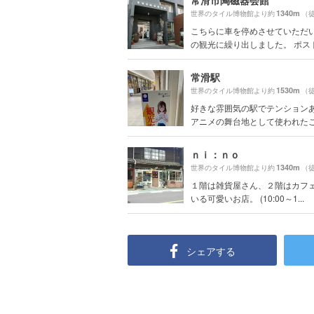
常滑市陶磁器会館
1340m
世界のタイル博物館より約
（徒
こちらに車を停めさせていただ
の観光に繰り出しました。 ポストの
常滑駅
1530m
世界のタイル博物館より約
（徒
好きな雰囲気の駅でテンションあ
アニメの舞台地として使われたこと
ｎｉ：ｎｏ
1340m
世界のタイル博物館より約
（徒
１階は雑貨屋さん、２階はカフ
いる可愛いお店。 (10:00～1...
シェアする