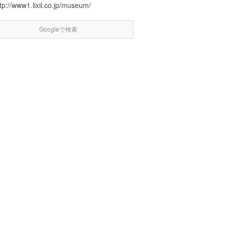
tp://www1.lixil.co.jp/museum/
Googleで検索