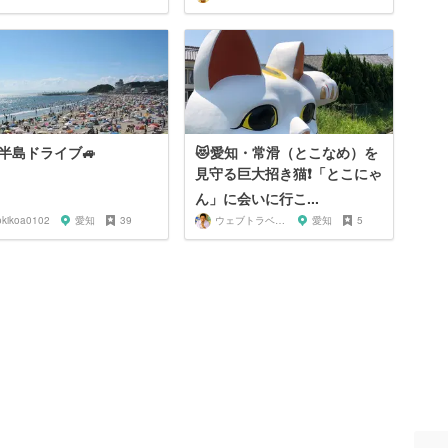
半島ドライブ🚙
😻愛知・常滑（とこなめ）を
見守る巨大招き猫❗️「とこにゃ
ん」に会いに行こ...
okikoa0102
愛知
39
ウェブトラベル 溝部
愛知
5