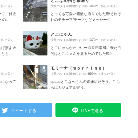
とこなめ招き猫通り
1380m
歩23分）
世界のタイル博物館より約
（徒歩24分）
いて、付近
とっても可愛い素敵な通りでした😻それぞ
...
れのモチーフ/テーマなどメッセージ...
とこにゃん
1370m
歩26分）
世界のタイル博物館より約
（徒歩23分）
げぽよ🎶
とこにゃんかわいいー😻🫶🏻常滑に来た目
も...
的はとこにゃんを見るためでした‼️😙
モリーナ（ｍｏｒｒｉｎａ）
990m
歩23分）
世界のタイル博物館より約
（徒歩17分）
ェになって
spaceとこなべさんの姉妹店だそう。こち
らはカジュアル寄り。
ツイートする
LINEで送る