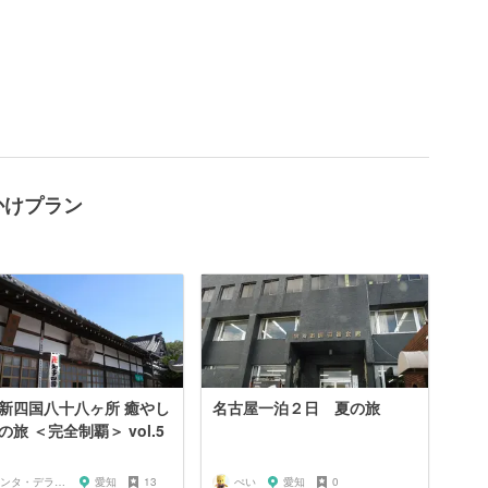
かけプラン
新四国八十八ヶ所 癒やし
名古屋一泊２日 夏の旅
の旅 ＜完全制覇＞ vol.5
サンタ・デラックス
愛知
13
ぺい
愛知
0