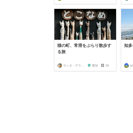
猫の町、常滑をぶらり散歩す
知多
る旅
サンタ・デラックス
愛知
38
a