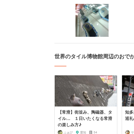
世界のタイル博物館周辺のおで
【常滑】街並み、陶磁器、タ
知多
イル… １日いたくなる常滑
巡礼
の楽しみ方♪
ふぁび
愛知
54