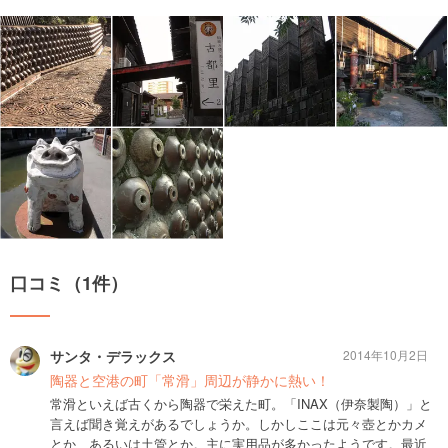
口コミ（1件）
サンタ・デラックス
2014年10月2日
陶器と空港の町「常滑」周辺が静かに熱い！
常滑といえば古くから陶器で栄えた町。「INAX（伊奈製陶）」と
言えば聞き覚えがあるでしょうか。しかしここは元々壺とかカメ
とか、あるいは土管とか。主に実用品が多かったようです。最近