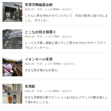
常滑市陶磁器会館
250m
陶器の町「常滑」より約
（徒歩5分）
こちらに車を停めさせていただいて、付近の観光に繰り出しま
した。 ポストの...
とこなめ招き猫通り
170m
陶器の町「常滑」より約
（徒歩3分）
とっても可愛い素敵な通りでした😻それぞれのモチーフ/テー
マなどメッセージ...
イオンモール常滑
1370m
陶器の町「常滑」より約
（徒歩23分）
大きな招き猫がお出迎え。
常滑駅
290m
陶器の町「常滑」より約
（徒歩5分）
好きな雰囲気の駅でテンションあげぽよ🎶アニメの舞台地とし
て使われたことも...