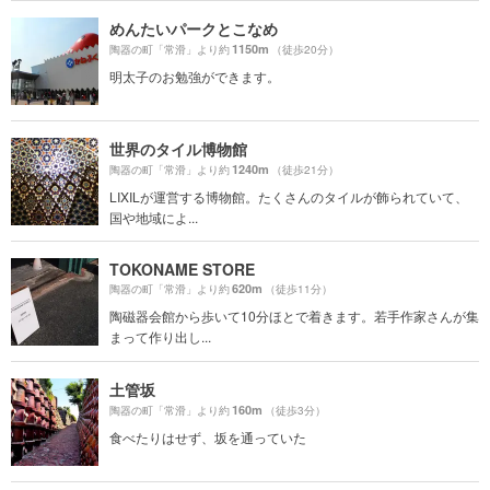
めんたいパークとこなめ
1150m
陶器の町「常滑」より約
（徒歩20分）
明太子のお勉強ができます。
世界のタイル博物館
1240m
陶器の町「常滑」より約
（徒歩21分）
LIXILが運営する博物館。たくさんのタイルが飾られていて、
国や地域によ...
TOKONAME STORE
620m
陶器の町「常滑」より約
（徒歩11分）
陶磁器会館から歩いて10分ほとで着きます。若手作家さんが集
まって作り出し...
土管坂
160m
陶器の町「常滑」より約
（徒歩3分）
食べたりはせず、坂を通っていた