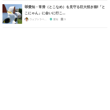
😻愛知・常滑（とこなめ）を見守る巨大招き猫❗️「と
こにゃん」に会いに行こ...
ウェブトラベル 溝部
愛知
5