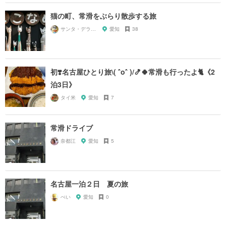
猫の町、常滑をぶらり散歩する旅
サンタ・デラックス
愛知
38
初❣️名古屋ひとり旅\( ˆoˆ )/🍤🍀常滑も行ったよ🐈《2
泊3日》
タイ米
愛知
7
常滑ドライブ
奈都江
愛知
5
名古屋一泊２日 夏の旅
ぺい
愛知
0