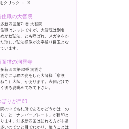
をクリック→
猫住職の大智院
多新四国第71番 大智院
猫住職はシャレですが、大智院は別名
「めがね弘法」とも呼ばれ、メガネをか
けた珍しい弘法様像が文字通り目玉とな
っています。
両面猫の洞雲寺
多新四国第62番 洞雲寺
洞雲寺には猫の姿をした大師様「寧護
（ねこ）大師」があります。表側だけで
なく後ろ姿眺めてみて下さい。
のぼりが目印
寺院の中でも札所であるかどうかは「の
ぼり」と「ナンバープレート」が目印と
なります。知多新四国は訪れる方が非常
に多いのでひと目でわかり、迷うことは