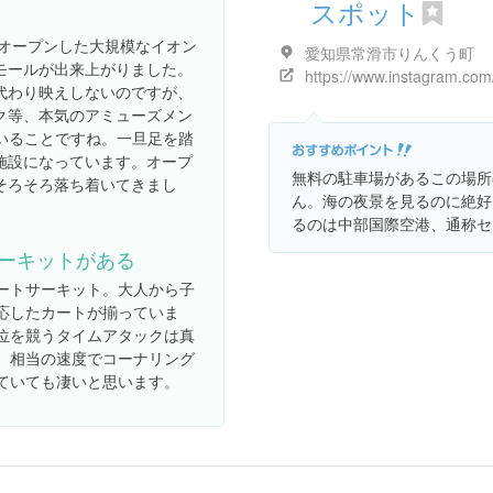
スポット
規オープンした大規模なイオン
愛知県常滑市りんくう町
モールが出来上がりました。
代わり映えしないのですが、
ク等、本気のアミューズメン
いることですね。一旦足を踏
施設になっています。オープ
無料の駐車場があるこの場所
そろそろ落ち着いてきまし
ん。海の夜景を見るのに絶好
るのは中部国際空港、通称セ
ーキットがある
ートサーキット。大人から子
応したカートが揃っていま
位を競うタイムアタックは真
。相当の速度でコーナリング
ていても凄いと思います。