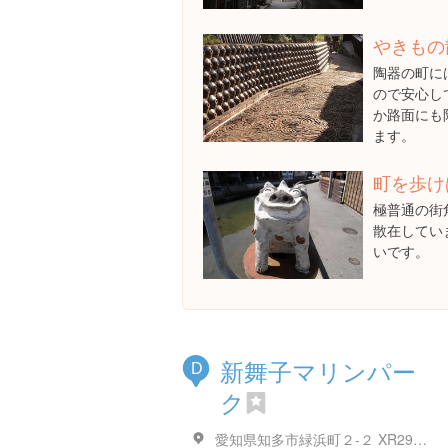
やきもの
陶器の町に
ので安心し
か路面にも
ます。
町を歩け
極普通の街
散在してい
いです。
新舞子マリンパー
D
ク
愛知県知多市緑浜町２-２ XR29+GR