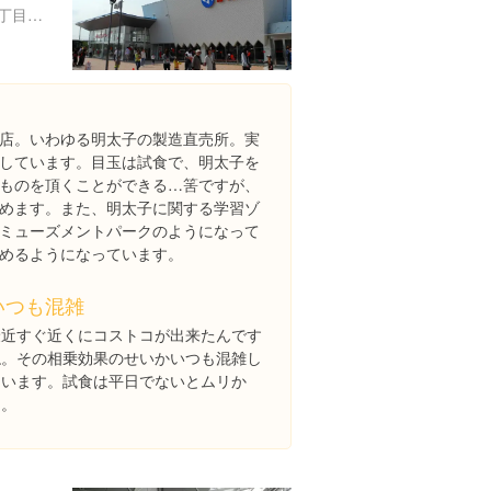
愛知県常滑市りんくう町１丁目２５-４
店。いわゆる明太子の製造直売所。実
しています。目玉は試食で、明太子を
ものを頂くことができる…筈ですが、
めます。また、明太子に関する学習ゾ
ミューズメントパークのようになって
めるようになっています。
いつも混雑
最近すぐ近くにコストコが出来たんです
ね。その相乗効果のせいかいつも混雑し
ています。試食は平日でないとムリか
も。