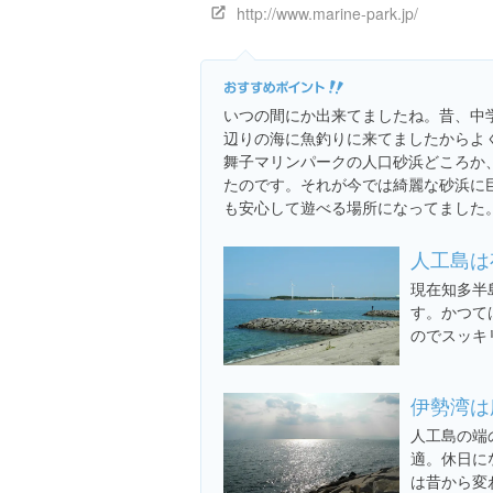
http://www.marine-park.jp/
いつの間にか出来てましたね。昔、中
辺りの海に魚釣りに来てましたからよ
舞子マリンパークの人口砂浜どころか
たのです。それが今では綺麗な砂浜に
も安心して遊べる場所になってました
人工島は
現在知多半
す。かつて
のでスッキ
伊勢湾は
人工島の端
適。休日に
は昔から変