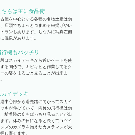
こちらは主に食品街
名古屋を中心とする各種の名物土産は勿
論、店頭でちょっとつまめる串揚げやレ
ストランもあります。ちなみに写真左側
奥に温泉があります。
飛行機もバッチリ
普段はスカイデッキから近いゲートを使
用する関係で、キビキビと作業してるク
ルーの姿をまるごと見ることが出来ま
す。
スカイデッキ
空港中心部から滑走路に向かってスカイ
デッキが伸びていて、両翼の飛行機は勿
論、離着陸の姿もばっちり見ることが出
来ます。休みの日になると長くてゴツイ
レンズのカメラを抱えたカメラマンが大
挙押し寄せます。