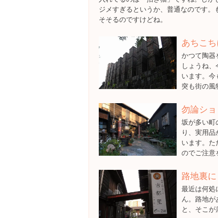
ジメすぎるというか、普通なのです。
そそるのですけどね。
あちこち
かつて陶器
しょうね、
います。今
突も街の風
勿論ショ
坂が多い町
り、実用品
います。た
のでご注意
路地裏に
最近は何処
ん。路地が
と、そこが