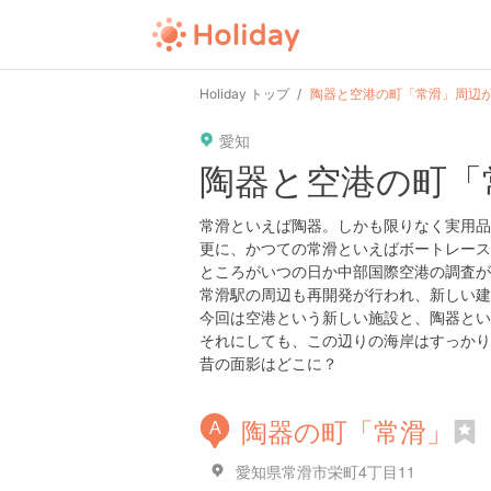
Holiday トップ
陶器と空港の町「常滑」周辺
愛知
陶器と空港の町「
常滑といえば陶器。しかも限りなく実用品
更に、かつての常滑といえばボートレース
ところがいつの日か中部国際空港の調査が
常滑駅の周辺も再開発が行われ、新しい建
今回は空港という新しい施設と、陶器とい
それにしても、この辺りの海岸はすっかり
昔の面影はどこに？
陶器の町「常滑」
A
愛知県常滑市栄町4丁目11