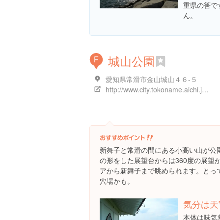
重県の筈で
ん。
城山公園
F
愛知県常滑市金山城山４６-５
http://www.city.tokoname.aichi.jp/ctg/30050080/30050080.html
新舞子と常滑の間にある小高い山が公
の形をした展望台からは360度の展望
アから新舞子まで眺められます。とっ
穴場かも。
気分は天
本体は味気