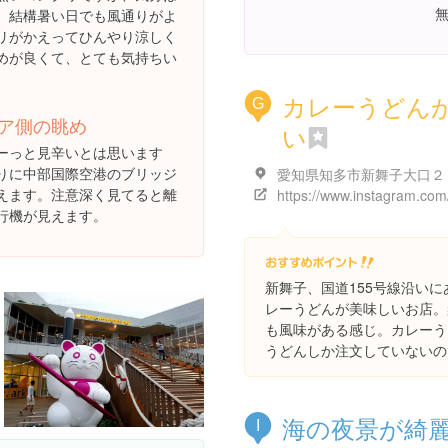
。結構暑い日でも風通りがよ
リがかえってひんやり涼しく
めが良くて、とても気持ちい
カレーうどん
G
ア側の眺め
い
ーっと見辛いとは思います
りに中部国際空港のブリッジ
えます。注意深く見てると離
行機が見えます。
新舞子、国道155号線沿い
レーうどんが美味しいお店。
も風味がある感じ。カレーう
うどんしか注文していないの
海の夜景が綺
I