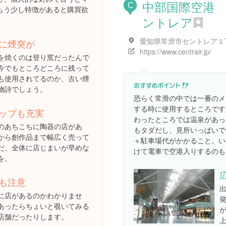
中部国際空港
C
もう少し特徴があると購買欲
ントレア
愛知県常滑市セントレア１
に煙突が
https://www.centrair.jp/
を焼くのは登り窯だったんで
今でもところどころに残って
も使用されてるのか、古い煙
物詩でしょう。
恐らく常滑の中では一番のメ
する時に使用するところです
ップも充実
わったところでは温泉があっ
のあちこちに陶器の店があ
もタダだし、見所いっぱいで
から創作品まで幅広く売って
＋駐車場代がかかること。い
だ、全体に店じまいが早めな
けて電車で空港入りするのも
を。
も注意
に店があるのかわかりませ
あったらちょいと覗いてみる
店舗だったりします。