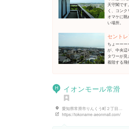
天守閣です
く、コンク
オマケに眺
い場所。
セントレ
ちょーーー
が、中央辺
タワーが見
着陸する飛
イオンモール常滑
H
愛知県常滑市りんくう町２丁目20-３
https://tokoname-aeonmall.com/