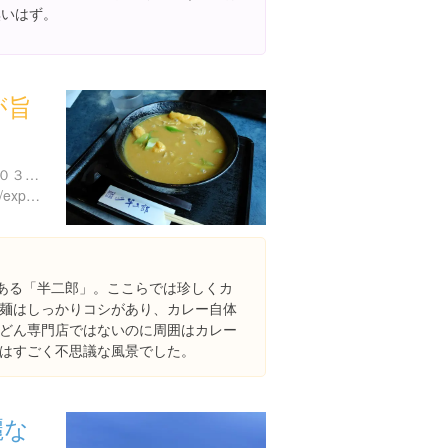
無いはず。
が旨
愛知県知多市新舞子大口２０３-４
https://www.instagram.com/explore/locations/260530210
にある「半二郎」。ここらでは珍しくカ
麺はしっかりコシがあり、カレー自体
どん専門店ではないのに周囲はカレー
はすごく不思議な風景でした。
麗な