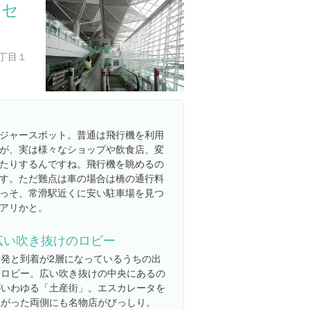
 セ
丁目１
ジャースポット。普通は飛行機を利用
が、実は様々なショップや飲食店、変
たりするんですね。飛行機を眺めるの
す。ただ難点は車の場合は橋の通行料
っそ、常滑駅近くに安い駐車場を見つ
アリかと。
広い吹き抜けのロビー
出発と到着が2層になっているうちの出
発ロビー。広い吹き抜けの中央にあるの
がいわゆる「土産街」。エスカレータを
上がった両側にも名物店がびっしり。