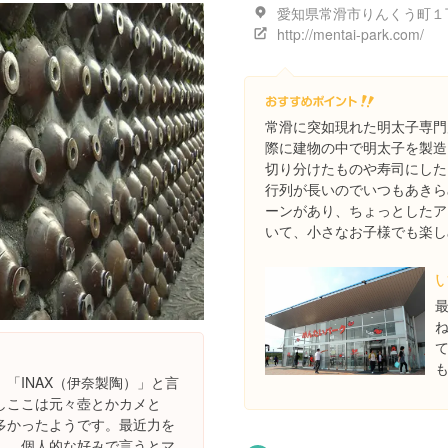
http://mentai-park.com/
常滑に突如現れた明太子専門
際に建物の中で明太子を製造
切り分けたものや寿司にした
行列が長いのでいつもあきら
ーンがあり、ちょっとしたア
いて、小さなお子様でも楽し
「INAX（伊奈製陶）」と言
しここは元々壺とかカメと
多かったようです。最近力を
し、個人的な好みで言うとマ