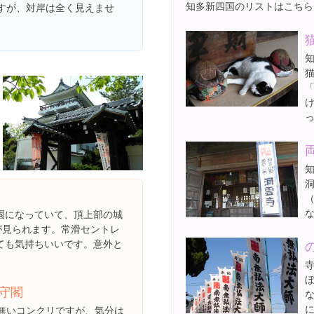
知多新四国のリストはこちら
すが、対岸は全く見えませ
知
知
園になっていて、頂上部の城
が見られます。常滑セントレ
ても気持ちいいです。意外と
守閣
無いコンクリですが、気分は