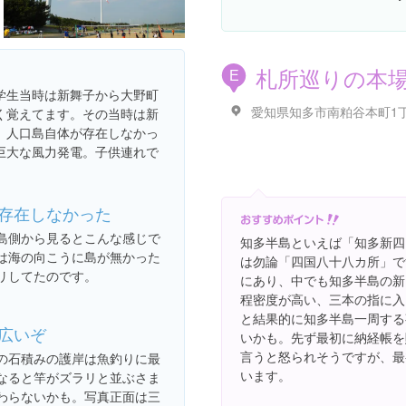
札所巡りの本
E
学生当時は新舞子から大野町
く覚えてます。その当時は新
、人口島自体が存在しなかっ
巨大な風力発電。子供連れで
。
存在しなかった
島側から見るとこんな感じで
知多半島といえば「知多新四
は海の向こうに島が無かった
は勿論「四国八十八カ所」で
リしてたのです。
にあり、中でも知多半島の新
程密度が高い、三本の指に入
と結果的に知多半島一周する
広いぞ
いかも。先ず最初に納経帳を
言うと怒られそうですが、最
の石積みの護岸は魚釣りに最
います。
なると竿がズラリと並ぶさま
わらないかも。写真正面は三