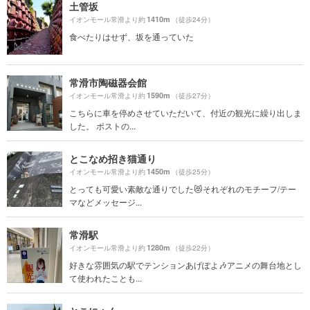
土管坂
1410m
イオンモール常滑より約
（徒歩24分）
食べたりはせず、坂を通っていた
常滑市陶磁器会館
1590m
イオンモール常滑より約
（徒歩27分）
こちらに車を停めさせていただいて、付近の観光に繰り出しま
した。 ポストの...
とこなめ招き猫通り
1450m
イオンモール常滑より約
（徒歩25分）
とっても可愛い素敵な通りでした😻それぞれのモチーフ/テー
マなどメッセージ...
常滑駅
1280m
イオンモール常滑より約
（徒歩22分）
好きな雰囲気の駅でテンションあげぽよ🎶アニメの舞台地とし
て使われたことも...