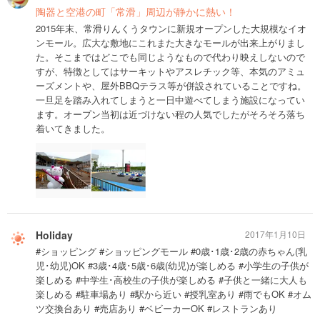
陶器と空港の町「常滑」周辺が静かに熱い！
2015年末、常滑りんくうタウンに新規オープンした大規模なイオ
ンモール。広大な敷地にこれまた大きなモールが出来上がりまし
た。そこまではどこでも同じようなもので代わり映えしないので
すが、特徴としてはサーキットやアスレチック等、本気のアミュ
ーズメントや、屋外BBQテラス等が併設されていることですね。
一旦足を踏み入れてしまうと一日中遊べてしまう施設になってい
ます。オープン当初は近づけない程の人気でしたがそろそろ落ち
着いてきました。
Holiday
2017年1月10日
#ショッピング #ショッピングモール #0歳･1歳･2歳の赤ちゃん(乳
児･幼児)OK #3歳･4歳･5歳･6歳(幼児)が楽しめる #小学生の子供が
楽しめる #中学生･高校生の子供が楽しめる #子供と一緒に大人も
楽しめる #駐車場あり #駅から近い #授乳室あり #雨でもOK #オム
ツ交換台あり #売店あり #ベビーカーOK #レストランあり