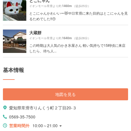
とこにゃん
1460m
イオンモール常滑より約
（徒歩25分）
とこにゃんかわいいー😻🫶🏻常滑に来た目的はとこにゃんを見
るためでした‼️😙
大蔵餅
1640m
イオンモール常滑より約
（徒歩28分）
この時期は大人気のかき氷屋さん 軽い気持ちで15時頃に来店
したら、待ち人...
基本情報
地図を見る
愛知県常滑市りんくう町２丁目20-３
0569-35-7500
営業時間外
10:00～21:00