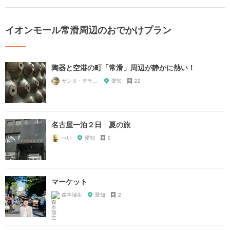
イオンモール常滑周辺のおでかけプラン
陶器と空港の町「常滑」周辺が静かに熱い！
サンタ・デラックス
愛知
22
名古屋一泊２日 夏の旅
ぺい
愛知
0
マーケット
森本瑞生
愛知
2