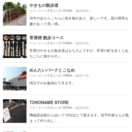
やきもの散歩道
1510m
イオンモール常滑より約
（徒歩26分）
街中のあちらこちらに焼き物があり、楽しいです。昔の煙突も
趣があって良い感...
常滑焼 散歩コース
1320m
イオンモール常滑より約
（徒歩23分）
常滑のやきもの散歩道はもちろんですが、常滑の町を歩くとあ
ちこちに猫やその...
めんたいパークとこなめ
1000m
イオンモール常滑より約
（徒歩17分）
明太子のお勉強ができます。
TOKONAME STORE
1970m
イオンモール常滑より約
（徒歩33分）
陶磁器会館から歩いて10分ほとで着きます。若手作家さんが集
まって作り出し...