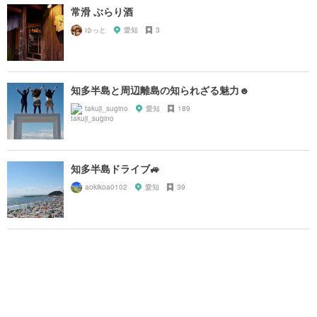
常滑 ぶらり酒
ゆっと
愛知
3
知多半島と周辺離島の知られざる魅力☻
takuji_sugino
愛知
189
知多半島ドライブ🚙
aokikoa0102
愛知
39