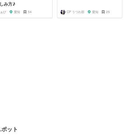
しみ方♪
ぁび
愛知
54
CP うつわ部
愛知
25
スポット