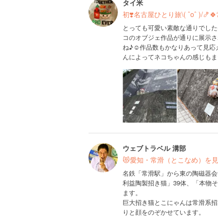
タイ米
初❣️名古屋ひとり旅\( ˆoˆ )/
とっても可愛い素敵な通りでした
コのオブジェ作品が通りに展示さ
ね♪☺️作品数もかなりあって見
んによってネコちゃんの感じもま
ウェブトラベル 溝部
😻愛知・常滑（とこなめ）を見
名鉄「常滑駅」から東の陶磁器会
利益陶製招き猫」39体、「本物
ます。
巨大招き猫とこにゃんは常滑系招き
りと顔をのぞかせています。