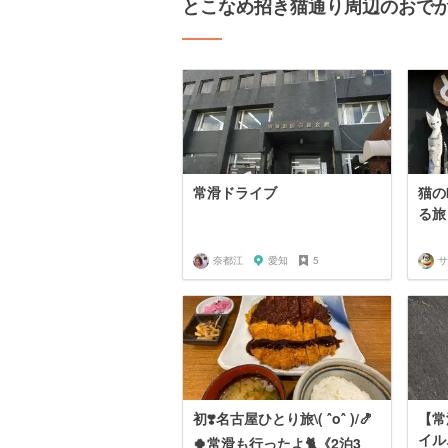
とこなめ招き猫通り周辺のおで
常滑ドライブ
猫の
る旅
奈都江
愛知
5
初❣️名古屋ひとり旅\( ˆoˆ )/🍤
【常
イル
🍀常滑も行ったよ🐈《2泊3