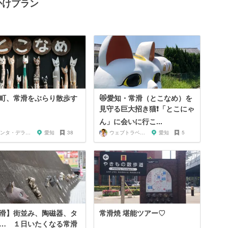
かけプラン
町、常滑をぶらり散歩す
😻愛知・常滑（とこなめ）を
見守る巨大招き猫❗️「とこにゃ
ん」に会いに行こ...
サンタ・デラックス
愛知
38
ウェブトラベル 溝部
愛知
5
滑】街並み、陶磁器、タ
常滑焼 堪能ツアー♡
… １日いたくなる常滑