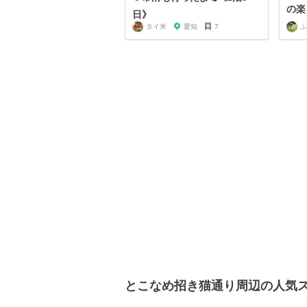
の楽
日》
タイ米
愛知
7
ふ
とこなめ招き猫通り周辺の人気