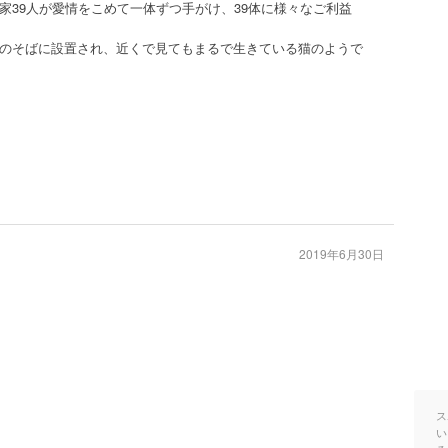
家39人が愛情をこめて一体ずつ手がけ、39体に様々なご利益
のそばに設置され、近くで見てもまるで生きている猫のようで
2019年6月30日
ス
い