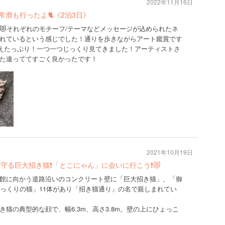
2022年11月16日
🍤🍀常滑も行ったよ🐈《2泊3日》
😻それぞれのモチーフ/テーマなどメッセージが込められたネ
れているという感じでした！通りを歩きながらアート鑑賞です
応えたっぷり！一つ一つじっくり見てきました！アーティストさ
た違っててすごく良かったです！
2021年10月19日
守る巨大招き猫❗️「とこにゃん」に会いに行こう❗️😻
館に向かう道路沿いのコンクリート壁に「巨大招き猫」、「御
そっくりの猫」11体があり「招き猫通り」の名で親しまれてい
猫の典型的な顔で、幅6.3m、高さ3.8m。壁の上にひょっこ