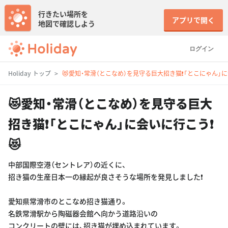
行きたい場所を
アプリで開く
地図で確認しよう
ログイン
Holiday トップ
😻愛知・常滑（とこなめ）を見守る巨大招き猫❗️「とこにゃん」に会
😻愛知・常滑（とこなめ）を見守る巨大
招き猫❗️「とこにゃん」に会いに行こう❗️
😻
中部国際空港（セントレア）の近くに、
招き猫の生産日本一の縁起が良さそうな場所を発見しました❗️
愛知県常滑市のとこなめ招き猫通り。
名鉄常滑駅から陶磁器会館へ向かう道路沿いの
コンクリートの壁には、招き猫が埋め込まれています。