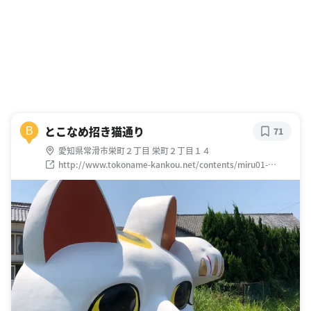
とこなめ招き猫通り
B
71
愛知県常滑市栄町２丁目 栄町２丁目１４
http://www.tokoname-kankou.net/contents/miru01-
13.html