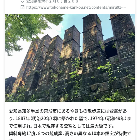
愛知県常滑市栄町６丁目２０８
https://www.tokoname-kankou.net/contents/miru01-
03.html
愛知県知多半島の常滑市にあるやきもの散歩道には登窯があ
り、1887年（明治20年）頃に築かれた窯で、1974年（昭和49年）ま
で使用され、日本で現存する登窯としては最大級です。
傾斜角約17度、8つの焼成窯、高さの異なる10本の煙突が特徴で