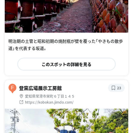
明治期の土管と昭和初期の焼酎瓶が壁を覆った「やきもの散歩
道」を代表する坂道。
このスポットの詳細を見る
登窯広場展示工房館
F
23
愛知県常滑市栄町６丁目１４５
https://kobokan.jimdo.com/