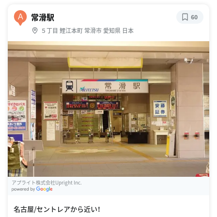
常滑駅
A
60
５丁目 鯉江本町 常滑市 愛知県 日本
アプライト株式会社Upright Inc.
G
oogle Places
名古屋/セントレアから近い！