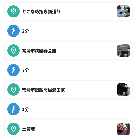
とこなめ招き猫通り
2分
常滑市陶磁器会館
7分
常滑市廻船問屋瀧田家
1分
土管坂