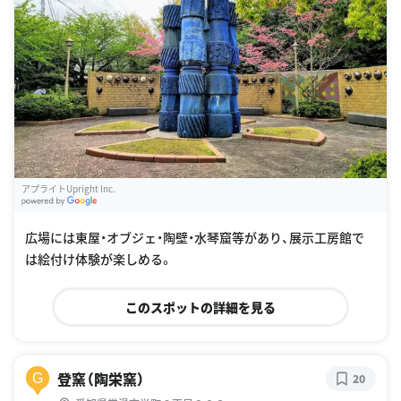
アプライトUpright Inc.
G
oogle Places
広場には東屋・オブジェ・陶壁・水琴窟等があり、展示工房館で
は絵付け体験が楽しめる。
このスポットの詳細を見る
登窯（陶栄窯）
G
20