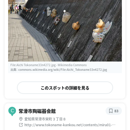
File:Aichi Tokoname33n4272.jpg - Wikimedia Commons
出典：
commons.wikimedia.org/wiki/File:Aichi_Tokoname33n4272.jpg
このスポットの詳細を見る
常滑市陶磁器会館
C
83
愛知県常滑市栄町３丁目８
http://www.tokoname-kankou.net/contents/miru01-