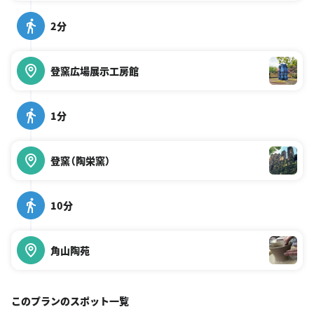
2分
登窯広場展示工房館
1分
登窯（陶栄窯）
10分
角山陶苑
このプランのスポット一覧