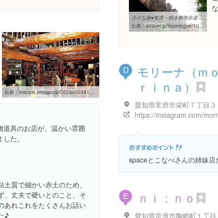
小さな旅●常滑・焼き物散歩道-3（登り窯界隈）』 [常滑・セントレア ...
出典：
4travel.jp/travelogue/10182229
モリーナ（ｍ
D
ｒｉｎａ）
出典：
mapple.net/spots/G02300238104.htm
愛知県常滑市栄町７丁目３
物道具のお店が。温かい雰囲
ました。
spaceとこなべさんの姉妹
粘土質で細かい赤土のため、
ｎｉ：ｎｏ
ず、丈夫で硬いとのこと。そ
E
のあれこれをたくさんお話い
た♪
愛知県常滑市陶郷町１丁目