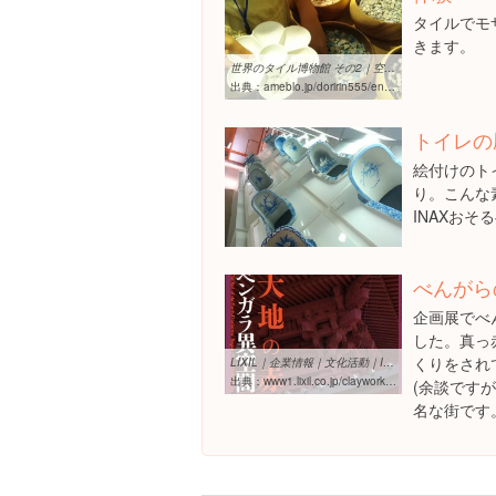
タイルでモ
きます。
世界のタイル博物館 その2｜空が好き
出典：
ameblo.jp/doririn555/entry-11280180285.html
トイレの
絵付けのト
り。こんな
INAXおそ
べんがら
企画展でべ
した。真っ
くりをされ
LIXIL｜企業情報｜文化活動｜INAXライブミュージアム｜土・どろんこ館 ...
出典：
www1.lixil.co.jp/clayworks/exhibition/detail/003217.html
(余談です
名な街です