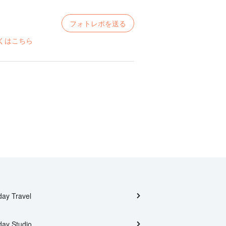
フォトレポを送る
くはこちら
day Travel
day Studio