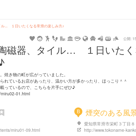
url
guide
hot
type
star
camera
home
settings
profile
print
rank
mail
lock
calendar
access
ル… １日いたくなる常滑の楽しみ方♪
公開: 15
pet
drive
walking
cycling
nature
stroll
art
camp
history
castle
temple
cafe
gourmet
onsen
outdoor
world
public bath
shopping
陶磁器、タイル… １日いたく
heritage
♪
kyoto
hyogo
。焼き物の町が広がっていました。
られているお店があったり、温かい方が多かったり、ほっこり＾＾
載っているので、こちらを片手にぜひ♪
/miru02-01.html
煙突のある風
B
愛知県常滑市栄町３丁目８
tents/miru01-09.html