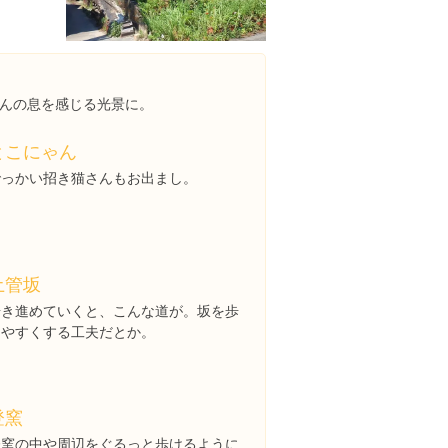
んの息を感じる光景に。
とこにゃん
でっかい招き猫さんもお出まし。
土管坂
歩き進めていくと、こんな道が。坂を歩
きやすくする工夫だとか。
登窯
登窯の中や周辺をぐるっと歩けるように