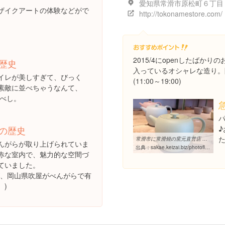
ザイクアートの体験などがで
http://tokonamestore.com/
2015/4にopenしたばか
歴史
入っているオシャレな造り。
イレが美しすぎて、びっく
(11:00～19:00)
素敵に並べちゃうなんて、
るべし。
の歴史
常滑市に常滑焼の窯元直営店 栄のコーヒー店・カフェとのコラボ ...
んがらが取り上げられていま
出典：
sakae.keizai.biz/photoflash/950
赤な室内で、魅力的な空間づ
ていました。
が、岡山県吹屋がべんがらで有
。)