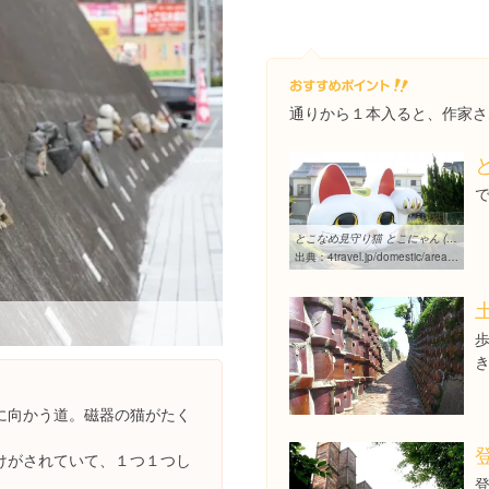
通りから１本入ると、作家さ
とこなめ見守り猫 とこにゃん (招き猫通り) [常滑・セントレア（中部 ...
出典：
4travel.jp/domestic/area/toukai/aichi/chita/tokoname/hotplace/11360086
に向かう道。磁器の猫がたく
けがされていて、１つ１つし