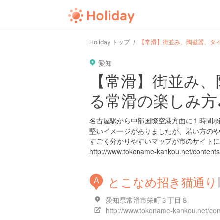
user
pin
tel
time
Holiday トップ
【常滑】街並み、陶磁器、タイ
愛知
date
child
solitary
【常滑】街並み、
る常滑の楽しみ方
tokyo
kanagawa
osaka
名古屋駅から中部国際空港方面に１時間弱
堅いイメージがありましたが、若い方のや
すごく分かりやすいマップが市のサイトに
http://www.tokoname-kankou.net/contents
とこなめ招き猫通り
A
愛知県常滑市栄町３丁目８
http://www.tokoname-kankou.net/con