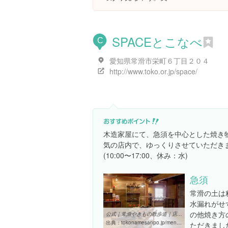
SPACEとこなべ
C
愛知県常滑市栄町６丁目２０４
http://www.toko.or.jp/space/
木造家屋にて、急須を中心とした焼き
気の店内で、ゆっくりさせていただき
(10:00〜17:00、休み：水)
急須
常滑の土は
水漏れがせ
の他焼き方
公式｜常滑やきもの散歩道｜店舗検索｜常滑市観光協会 常滑支部
出典：
tokonamesanpo.jp/menu/?category_id=&page=6
ただきまし