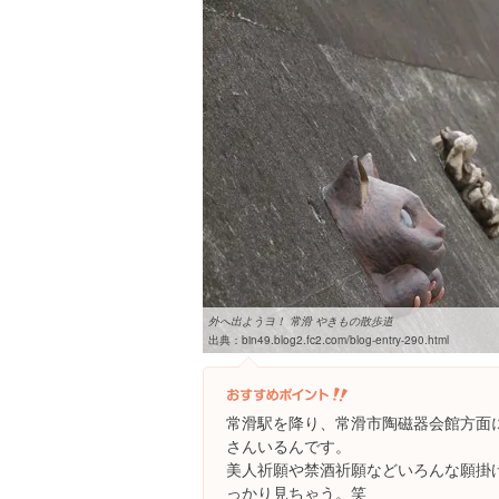
外へ出ようヨ！ 常滑 やきもの散歩道
出典：
bin49.blog2.fc2.com/blog-entry-290.html
常滑駅を降り、常滑市陶磁器会館方面
さんいるんです。
美人祈願や禁酒祈願などいろんな願掛
っかり見ちゃう。笑