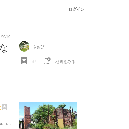
ログイン
/09/19
general
railroad
train
comic
mountain
sports
fishing
bbq
fashion
tradition
music
baby
camera
amusement
aquarium
sea
ball
baer
な
store
park
ふぁび
54
地図をみる
景
28.522 px
http://www.tokoname-kankou.net/contents/miru01-09.html