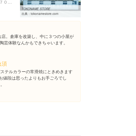
愛知県常滑市原松町６丁目７０-２
TOKONAME STORE
出典：
tokonamestore.com
りのお店。倉庫を改築し、中に３つの小屋が
陶芸体験なんかもできちゃいます。
急須
パステルカラーの常滑焼にときめきます
♪お値段は思ったよりもお手ごろでし
た。