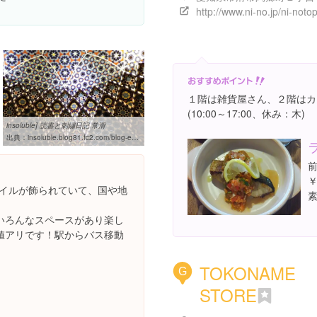
http://www.ni-no.jp/ni-noto
１階は雑貨屋さん、２階はカ
(10:00～17:00、休み：木)
insoluble] 読書と刺繍日記 常滑
出典：
insoluble.blog81.fc2.com/blog-entry-8.html
￥
タイルが飾られていて、国や地
いろんなスペースがあり楽し
値アリです！駅からバス移動
TOKONAME
G
STORE