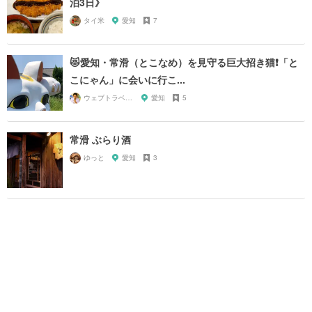
泊3日》
タイ米
愛知
7
😻愛知・常滑（とこなめ）を見守る巨大招き猫❗️「と
こにゃん」に会いに行こ...
ウェブトラベル 溝部
愛知
5
常滑 ぶらり酒
ゆっと
愛知
3