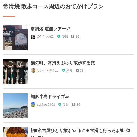
常滑焼 散歩コース周辺のおでかけプラン
常滑焼 堪能ツアー♡
CP うつわ部
愛知
25
猫の町、常滑をぶらり散歩する旅
サンタ・デラックス
愛知
38
知多半島ドライブ🚙
aokikoa0102
愛知
39
初❣️名古屋ひとり旅\( ˆoˆ )/🍤🍀常滑も行ったよ🐈《2