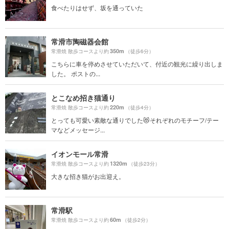
食べたりはせず、坂を通っていた
常滑市陶磁器会館
350m
常滑焼 散歩コースより約
（徒歩6分）
こちらに車を停めさせていただいて、付近の観光に繰り出しま
した。 ポストの...
とこなめ招き猫通り
220m
常滑焼 散歩コースより約
（徒歩4分）
とっても可愛い素敵な通りでした😻それぞれのモチーフ/テー
マなどメッセージ...
イオンモール常滑
1320m
常滑焼 散歩コースより約
（徒歩23分）
大きな招き猫がお出迎え。
常滑駅
60m
常滑焼 散歩コースより約
（徒歩2分）