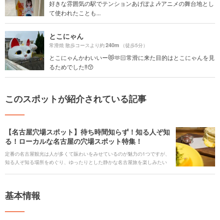
好きな雰囲気の駅でテンションあげぽよ🎶アニメの舞台地とし
て使われたことも...
とこにゃん
240m
常滑焼 散歩コースより約
（徒歩5分）
とこにゃんかわいいー😻🫶🏻常滑に来た目的はとこにゃんを見
るためでした‼️😙
このスポットが紹介されている記事
【名古屋穴場スポット】待ち時間知らず！知る人ぞ知
る！ローカルな名古屋の穴場スポット特集！
定番の名古屋観光は人が多くて賑わいをみせているのが魅力の1つですが、
知る人ぞ知る場所をめぐり、ゆったりとした静かな名古屋旅を楽しみたい
方も多いかと思います。今回はそんな方のためにあまり知られていないカ
フェや施設を紹介したいと思います。こんなところあったんだ、新しい名
古屋を発見できる、そんな穴場スポットとの出会いがここにあります。
基本情報