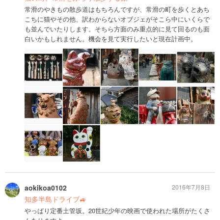
常滑のやきもの散歩道はもちろんですが、常滑の町を歩くとあち
こちに猫やその他、訳わからないオブジェがそこら中にいくらで
も並んでいたりします。そちら方面のみ重点的に見て回るのも面
白いかもしれません。機会を見て実行したいと現在計画中。
aokikoa0102
2016年7月8日
知多半島ドライブ🚙
やっぱり定番土管坂。20世紀少年の映画で使われた場所がたくさ