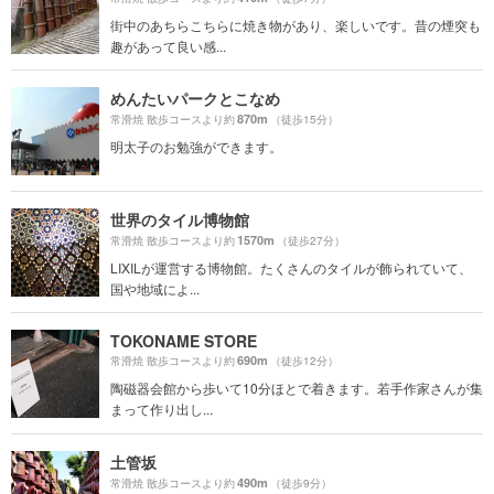
街中のあちらこちらに焼き物があり、楽しいです。昔の煙突も
趣があって良い感...
めんたいパークとこなめ
870m
常滑焼 散歩コースより約
（徒歩15分）
明太子のお勉強ができます。
世界のタイル博物館
1570m
常滑焼 散歩コースより約
（徒歩27分）
LIXILが運営する博物館。たくさんのタイルが飾られていて、
国や地域によ...
TOKONAME STORE
690m
常滑焼 散歩コースより約
（徒歩12分）
陶磁器会館から歩いて10分ほとで着きます。若手作家さんが集
まって作り出し...
土管坂
490m
常滑焼 散歩コースより約
（徒歩9分）