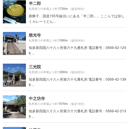
半二郎
1720m
札所巡りの本場より約
（徒歩29分）
新舞子、国道155号線沿いにある「半二郎」。ここらでは珍し
くカレーうどん...
慈光寺
1390m
札所巡りの本場より約
（徒歩24分）
知多新四国八十八ヶ所第六十九番札所 電話番号：0569-42-124
6 ...
三光院
1280m
札所巡りの本場より約
（徒歩22分）
知多新四国八十八ヶ所第六十七番札所 電話番号：0569-42-139
8 ...
中之坊寺
1070m
札所巡りの本場より約
（徒歩18分）
知多新四国八十八ヶ所第六十六番札所 電話番号：0569-42-213
9 ...