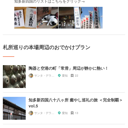
知多新四国のリストはこちらをクリック→
札所巡りの本場周辺のおでかけプラン
陶器と空港の町「常滑」周辺が静かに熱い！
サンタ・デラックス
愛知
22
知多新四国八十八ヶ所 癒やし巡礼の旅 ＜完全制覇＞
vol.5
サンタ・デラックス
愛知
13