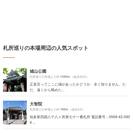
札所巡りの本場周辺の人気スポット
城山公園
1430m
札所巡りの本場より約
（徒歩24分）
正直言ってここに城があったかどうか、全く知りません。た
だ、遠くから眺めた...
大智院
160m
札所巡りの本場より約
（徒歩3分）
知多新四国八十八ヶ所第七十一番札所 電話番号：0569-42-090
9 ...