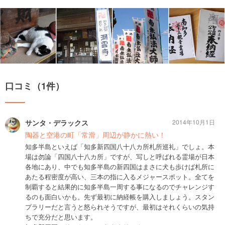
口コミ（1件）
サンタ・デラックス
2014年10月1日
陶器と空港の町「常滑」周辺が静かに熱い！
知多半島といえば「知多新四国八十八カ所札所巡礼」でしょ。本
場は勿論「四国八十八カ所」ですが、写しと呼ばれる霊場が日本
各地にあり、中でも知多半島の新四国はまさに犬も歩けば札所に
あたる程密度が高い、三本の指に入るメジャースポット。全てを
制覇すると結果的に知多半島一周する事になるのでチャレンジす
るのも面白いかも。先ず最初に納経帳を購入しましょう。スタン
プラリーだと言うと怒られそうですが、最初はそれくらいの気持
ちで充分だと思います。