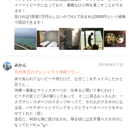
イベートビーチになっており、優雅なひと時を過ごすことができ
ます！
安ければ1部屋1万円もしないので4人で泊まれば2500円という破格
で宿泊できます！
みかん
2015年8月17日
九州男児のデンジャラス沖縄プラン
余り知られてないビーチ何だけど、なぜここをチョイスしたかと
言うと…
沖縄一過激なマリンスポーツが、出来ると聞いて来たわけ！
ビーチの近くに｢浜の駅｣ってあって、そこに居るおっさんが、一
人でマリンスポーツのスタッフやってて、その人がズタボロにな
る迄、バナナボートとマリンアタックとウォーターバイクをやら
せてくれた（笑）
流石に、何回も海に投げ出され、帰る頃には文字通りズタボロに
なってた✧٩(ˊωˋ*)و✧