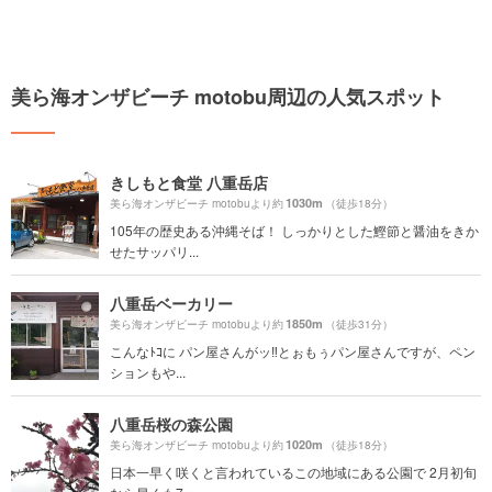
美ら海オンザビーチ motobu周辺の人気スポット
きしもと食堂 八重岳店
1030m
美ら海オンザビーチ motobuより約
（徒歩18分）
105年の歴史ある沖縄そば！ しっかりとした鰹節と醤油をきか
せたサッパリ...
八重岳ベーカリー
1850m
美ら海オンザビーチ motobuより約
（徒歩31分）
こんなﾄｺに パン屋さんがッ‼️とぉもぅパン屋さんですが、ペン
ションもや...
八重岳桜の森公園
1020m
美ら海オンザビーチ motobuより約
（徒歩18分）
日本一早く咲くと言われているこの地域にある公園で 2月初旬