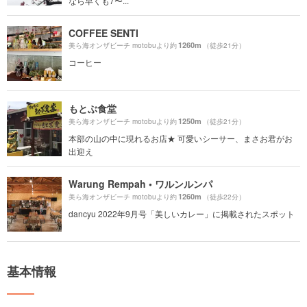
なら早くも7〜...
COFFEE SENTI
1260m
美ら海オンザビーチ motobuより約
（徒歩21分）
コーヒー
もとぶ食堂
1250m
美ら海オンザビーチ motobuより約
（徒歩21分）
本部の山の中に現れるお店★ 可愛いシーサー、まさお君がお
出迎え
Warung Rempah • ワルンルンパ
1260m
美ら海オンザビーチ motobuより約
（徒歩22分）
dancyu 2022年9月号「美しいカレー」に掲載されたスポット
基本情報