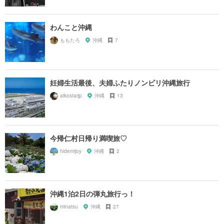
わんこと沖縄
ももたろ
沖縄
7
妊婦生活最後、夫婦ふたりノンビリ沖縄旅行
aikostarjp
沖縄
13
今帰仁村日帰り満喫旅♡
hidemijoy
沖縄
2
沖縄1泊2日の弾丸旅行っ！
minatsu
沖縄
27