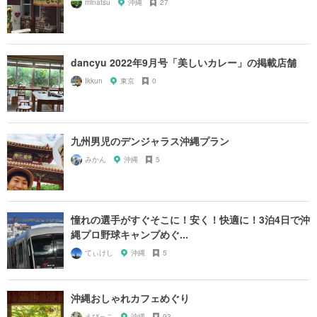
minatsu
沖縄
27
dancyu 2022年9月号「美しいカレー」の掲載店舗
Ikkun
東京
0
九州男児のデンジャラス沖縄プラン
みかん
沖縄
5
憧れの選手がすぐそこに！安く！快適に！3泊4日で沖
縄プロ野球キャンプめぐ...
てぃけし
沖縄
5
沖縄おしゃれカフェめぐり
えびっこ
沖縄
93