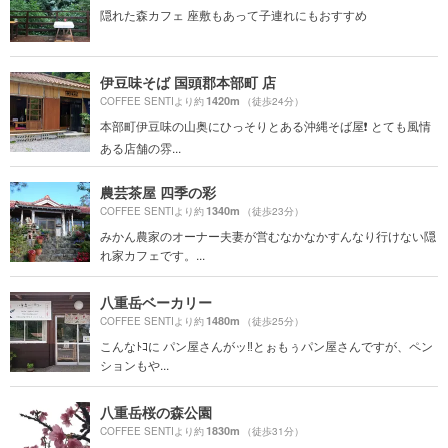
隠れた森カフェ 座敷もあって子連れにもおすすめ
伊豆味そば 国頭郡本部町 店
1420m
COFFEE SENTIより約
（徒歩24分）
本部町伊豆味の山奥にひっそりとある沖縄そば屋❗️ とても風情
ある店舗の雰...
農芸茶屋 四季の彩
1340m
COFFEE SENTIより約
（徒歩23分）
みかん農家のオーナー夫妻が営むなかなかすんなり行けない隠
れ家カフェです。...
八重岳ベーカリー
1480m
COFFEE SENTIより約
（徒歩25分）
こんなﾄｺに パン屋さんがッ‼️とぉもぅパン屋さんですが、ペン
ションもや...
八重岳桜の森公園
1830m
COFFEE SENTIより約
（徒歩31分）