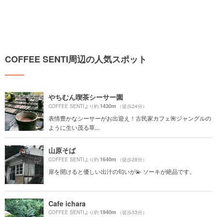
COFFEE SENTI周辺の人気スポット
やちむん喫茶シーサー園
1430m
COFFEE SENTIより約
（徒歩24分）
表情豊かなシーサーがお出迎え！古民家カフェ🌺ジャングルの
ように生い茂る草...
山原そば
1640m
COFFEE SENTIより約
（徒歩28分）
扉を開けると優しい出汁の匂いが💫 ソーキが絶品です。
Cafe ichara
1940m
COFFEE SENTIより約
（徒歩33分）