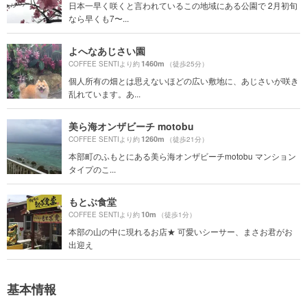
日本一早く咲くと言われているこの地域にある公園で 2月初旬
なら早くも7〜...
よへなあじさい園
1460m
COFFEE SENTIより約
（徒歩25分）
個人所有の畑とは思えないほどの広い敷地に、あじさいが咲き
乱れています。あ...
美ら海オンザビーチ motobu
1260m
COFFEE SENTIより約
（徒歩21分）
本部町のふもとにある美ら海オンザビーチmotobu マンション
タイプのこ...
もとぶ食堂
10m
COFFEE SENTIより約
（徒歩1分）
本部の山の中に現れるお店★ 可愛いシーサー、まさお君がお
出迎え
基本情報