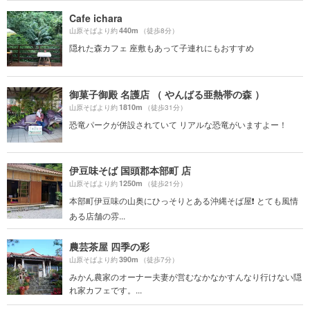
Cafe ichara
440m
山原そばより約
（徒歩8分）
隠れた森カフェ 座敷もあって子連れにもおすすめ
御菓子御殿 名護店 （ やんばる亜熱帯の森 ）
1810m
山原そばより約
（徒歩31分）
恐竜パークが併設されていて リアルな恐竜がいますよー！
伊豆味そば 国頭郡本部町 店
1250m
山原そばより約
（徒歩21分）
本部町伊豆味の山奥にひっそりとある沖縄そば屋❗️ とても風情
ある店舗の雰...
農芸茶屋 四季の彩
390m
山原そばより約
（徒歩7分）
みかん農家のオーナー夫妻が営むなかなかすんなり行けない隠
れ家カフェです。...