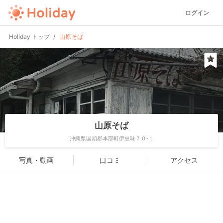
ログイン
Holiday トップ
山原そば
山原そば
沖縄県国頭郡本部町伊豆味７０-１
写真・動画
口コミ
アクセス