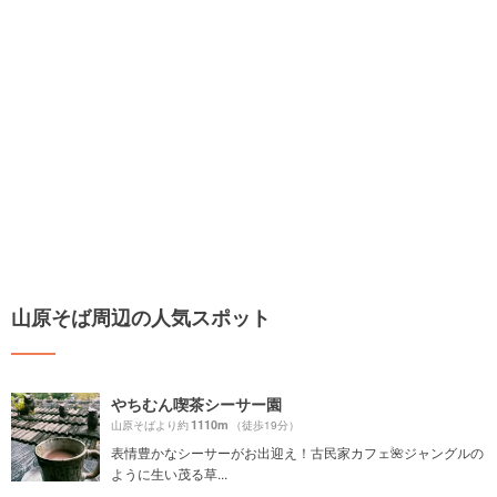
山原そば周辺の人気スポット
やちむん喫茶シーサー園
1110m
山原そばより約
（徒歩19分）
表情豊かなシーサーがお出迎え！古民家カフェ🌺ジャングルの
ように生い茂る草...