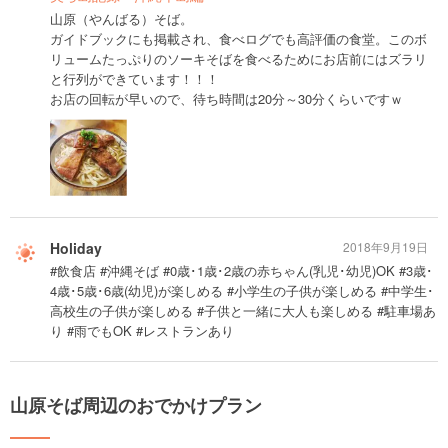
山原（やんばる）そば。
ガイドブックにも掲載され、食べログでも高評価の食堂。このボ
リュームたっぷりのソーキそばを食べるためにお店前にはズラリ
と行列ができています！！！
お店の回転が早いので、待ち時間は20分～30分くらいですｗ
Holiday
2018年9月19日
#飲食店 #沖縄そば #0歳･1歳･2歳の赤ちゃん(乳児･幼児)OK #3歳･
4歳･5歳･6歳(幼児)が楽しめる #小学生の子供が楽しめる #中学生･
高校生の子供が楽しめる #子供と一緒に大人も楽しめる #駐車場あ
り #雨でもOK #レストランあり
山原そば周辺のおでかけプラン