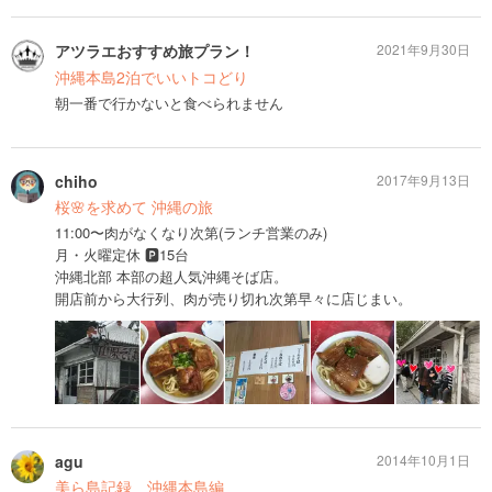
アツラエおすすめ旅プラン！
2021年9月30日
沖縄本島2泊でいいトコどり
朝一番で行かないと食べられません
chiho
2017年9月13日
桜🌸を求めて 沖縄の旅
11:00〜肉がなくなり次第(ランチ営業のみ)
月・火曜定休 🅿️15台
沖縄北部 本部の超人気沖縄そば店。
開店前から大行列、肉が売り切れ次第早々に店じまい。
agu
2014年10月1日
美ら島記録 沖縄本島編