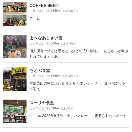
COFFEE SENTI
1640m
山原そばより約
（徒歩28分）
コーヒー
よへなあじさい園
560m
山原そばより約
（徒歩10分）
個人所有の畑とは思えないほどの広い敷地に、あじさいが咲き
乱れています。あ...
もとぶ食堂
1640m
山原そばより約
（徒歩28分）
本部の山の中に現れるお店★ 可愛いシーサー、まさお君がお
出迎え
スーリヤ食堂
310m
山原そばより約
（徒歩6分）
dancyu 2022年9月号「美しいカレー」に掲載されたスポット