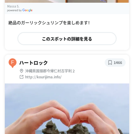
Massa S.
G
oogle Places
絶品のガーリックシュリンプを楽しめます！
このスポットの詳細を見る
ハートロック
F
1466
沖縄県国頭郡今帰仁村古宇利２
http://kourijima.info/