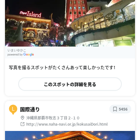
いまいゆかこ
G
oogle Places
写真を撮るスポットがたくさんあって楽しかったです！
このスポットの詳細を見る
国際通り
L
5456
沖縄県那覇市牧志３丁目２-１０
http://www.naha-navi.or.jp/kokusaiDori.html