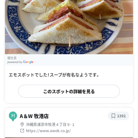
龍社長
G
oogle Places
エモスポットでした！スープが有名なようです。
このスポットの詳細を見る
A＆W 牧港店
H
1392
沖縄県浦添市牧港４丁目９-１
https://www.awok.co.jp/