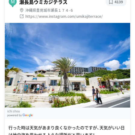
瀬長島ウミカジテラス
M
4139
沖縄県豊見城市瀬長１７４-６
https://www.instagram.com/umikajiterrace/
ichi shou
G
oogle Places
行った時は天気があまり良くなかったのですが、天気がいい日
は地中海を思わせるような場所だと思います！