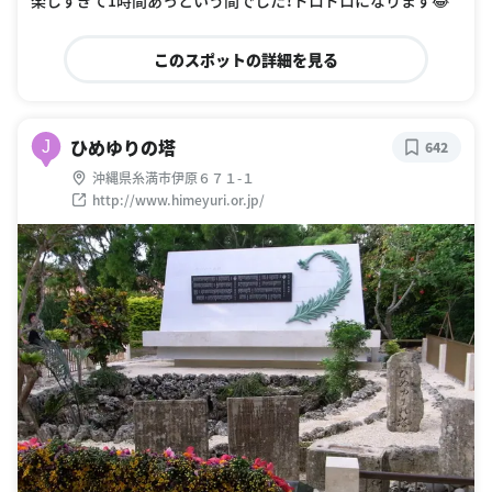
このスポットの詳細を見る
ひめゆりの塔
J
642
沖縄県糸満市伊原６７１-１
http://www.himeyuri.or.jp/