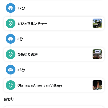
32分
ガジュマルンチャー
8分
ひめゆりの塔
56分
Okinawa American Village
区切り