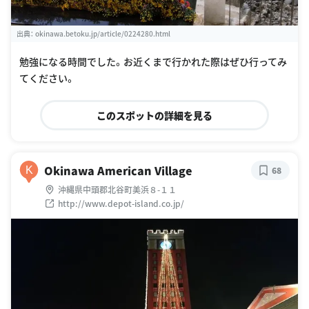
出典：
okinawa.betoku.jp/article/0224280.html
勉強になる時間でした。お近くまで行かれた際はぜひ行ってみ
てください。
このスポットの詳細を見る
Okinawa American Village
K
68
沖縄県中頭郡北谷町美浜８-１１
http://www.depot-island.co.jp/