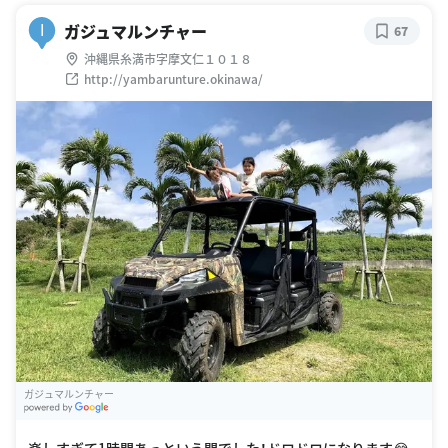
ガジュマルンチャー
I
67
沖縄県糸満市字摩文仁１０１８
http://yambarunture.okinawa/
ガジュマルンチャー
G
oogle Places
楽しすぎて1時間あっという間でした！ドロドロになります😂