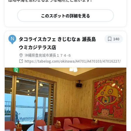
このスポットの詳細を見る
タコライスカフェ きじむなぁ 瀬長島
N
140
ウミカジテラス店
沖縄県豊見城市瀬長１７４-６
https://tabelog.com/okinawa/A4701/A470103/47016227/