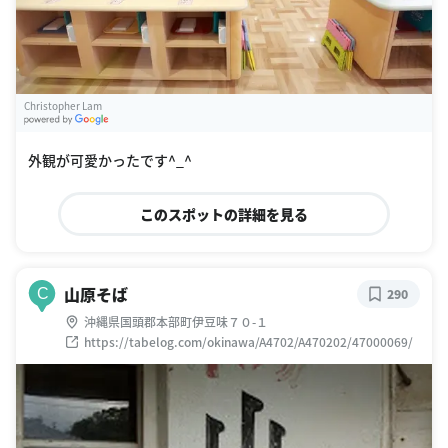
Christopher Lam
G
oogle Places
外観が可愛かったです^_^
このスポットの詳細を見る
山原そば
C
290
沖縄県国頭郡本部町伊豆味７０-１
https://tabelog.com/okinawa/A4702/A470202/47000069/