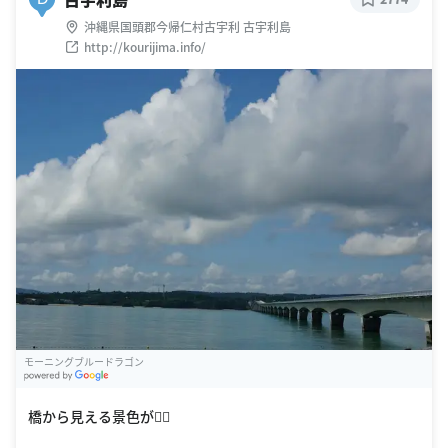
沖縄県国頭郡今帰仁村古宇利 古宇利島
http://kourijima.info/
モーニングブルードラゴン
G
oogle Places
橋から見える景色が🙆‍♀️