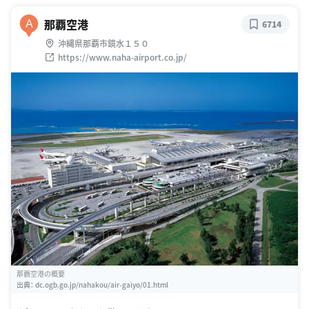
那覇空港
A
6714
沖縄県那覇市鏡水１５０
https://www.naha-airport.co.jp/
那覇空港の概要
出典：
dc.ogb.go.jp/nahakou/air-gaiyo/01.html