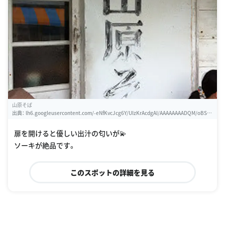
山原そば
出典：
lh6.googleusercontent.com/-eNfKvcJcg6Y/UIzKrAcdgAI/AAAAAAAADQM/oBS1d
Ylqxhw/w460-h310-s0/27%2B-%2B2
扉を開けると優しい出汁の匂いが💫
ソーキが絶品です。
このスポットの詳細を見る