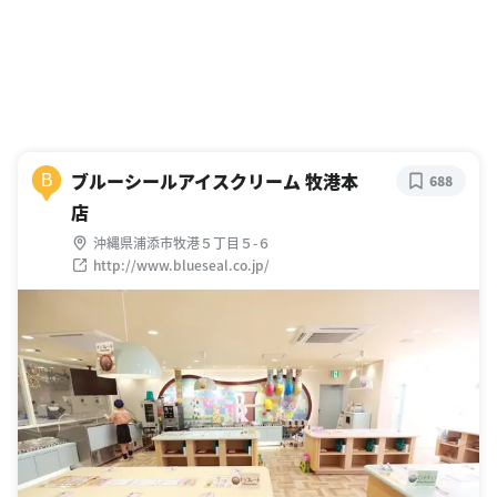
ブルーシールアイスクリーム 牧港本
B
688
店
沖縄県浦添市牧港５丁目５-６
http://www.blueseal.co.jp/