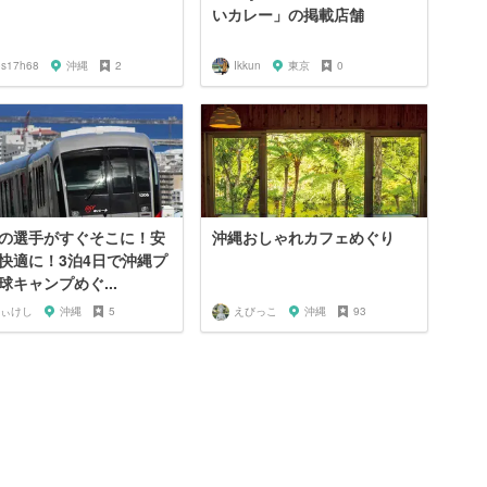
いカレー」の掲載店舗
ios17h68
沖縄
2
Ikkun
東京
0
の選手がすぐそこに！安
沖縄おしゃれカフェめぐり
快適に！3泊4日で沖縄プ
球キャンプめぐ...
ぃけし
沖縄
5
えびっこ
沖縄
93