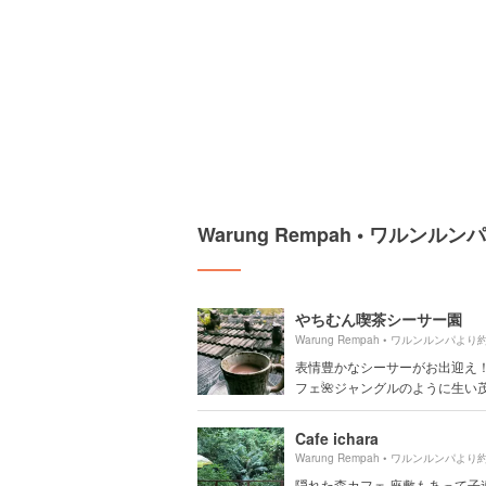
Warung Rempah • ワルン
やちむん喫茶シーサー園
Warung Rempah • ワルンルンパより
表情豊かなシーサーがお出迎え
フェ🌺ジャングルのように生い茂る
Cafe ichara
Warung Rempah • ワルンルンパより
隠れた森カフェ 座敷もあって子