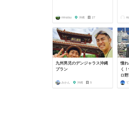
minatsu
沖縄
27
r
九州男児のデンジャラス沖縄
憧れ
プラン
く！
ロ野
みかん
沖縄
5
て