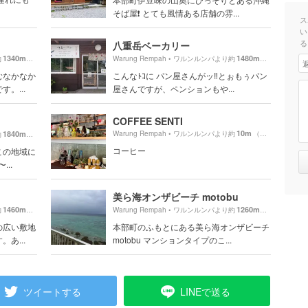
そば屋❗️ とても風情ある店舗の雰...
ス
い
る
八重岳ベーカリー
1340m
1480m
約
（徒歩23分）
Warung Rempah • ワルンルンパより約
（徒歩25分）
むなかなか
こんなﾄｺに パン屋さんがッ‼️とぉもぅパン
。...
屋さんですが、ペンションもや...
COFFEE SENTI
10m
1840m
Warung Rempah • ワルンルンパより約
（徒歩1分）
約
（徒歩31分）
コーヒー
この地域に
..
美ら海オンザビーチ motobu
1460m
1260m
約
（徒歩25分）
Warung Rempah • ワルンルンパより約
（徒歩22分）
の広い敷地
本部町のふもとにある美ら海オンザビーチ
あ...
motobu マンションタイプのこ...
ツイートする
LINEで送る