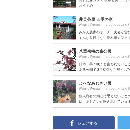
おすすめ
農芸茶屋 四季の彩
Warung Rempah • ワルンルンパより
みかん農家のオーナー夫妻が営
すんなり行けない隠れ家カフェです
八重岳桜の森公園
Warung Rempah • ワルンルンパより
日本一早く咲くと言われている
ある公園で 2月初旬なら早くも7〜.
よへなあじさい園
Warung Rempah • ワルンルンパより
個人所有の畑とは思えないほど
に、あじさいが咲き乱れています。
シェアする