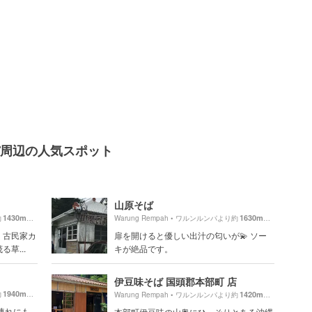
ルンパ周辺の人気スポット
山原そば
1430m
1630m
約
（徒歩24分）
Warung Rempah • ワルンルンパより約
（徒歩28分）
！古民家カ
扉を開けると優しい出汁の匂いが💫 ソー
草...
キが絶品です。
伊豆味そば 国頭郡本部町 店
1940m
約
（徒歩33分）
1420m
Warung Rempah • ワルンルンパより約
（徒歩24分）
連れにも
本部町伊豆味の山奥にひっそりとある沖縄