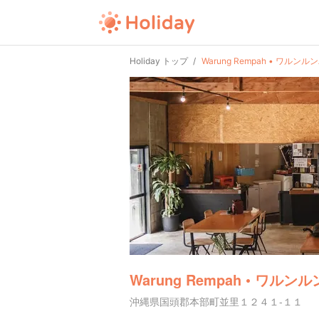
Holiday トップ
Warung Rempah • ワルンル
Warung Rempah • ワルン
沖縄県国頭郡本部町並里１２４１-１１