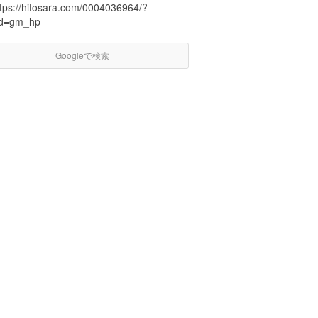
ttps://hitosara.com/0004036964/?
id=gm_hp
Googleで検索