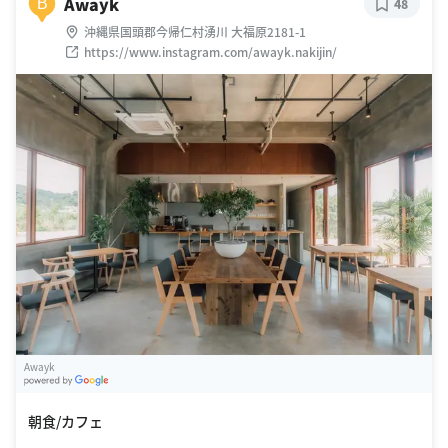
Awayk
B
48
沖縄県国頭郡今帰仁村湧川 大福原2181-1
https://www.instagram.com/awayk.nakijin/
Awayk
G
oogle Places
朝食/カフェ