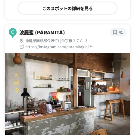
このスポットの詳細を見る
波羅蜜 (PĀRAMITĀ)
C
41
沖縄県国頭郡今帰仁村仲宗根２７８-３
https://instagram.com/paramitajunji?
igshid=1b0k2abncb79l