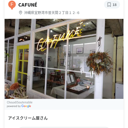
CAFUNÉ
F
18
沖縄県宜野湾市普天間２丁目１２-６
Choux8Soutenable
G
oogle Places
アイスクリーム屋さん