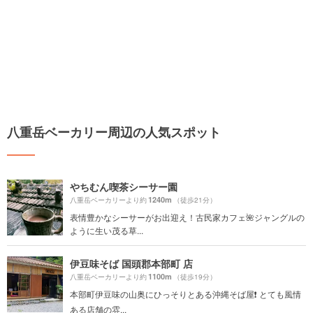
八重岳ベーカリー周辺の人気スポット
やちむん喫茶シーサー園
1240m
八重岳ベーカリーより約
（徒歩21分）
表情豊かなシーサーがお出迎え！古民家カフェ🌺ジャングルの
ように生い茂る草...
伊豆味そば 国頭郡本部町 店
1100m
八重岳ベーカリーより約
（徒歩19分）
本部町伊豆味の山奥にひっそりとある沖縄そば屋❗️ とても風情
ある店舗の雰...