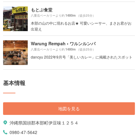
もとぶ食堂
1480m
八重岳ベーカリーより約
（徒歩25分）
本部の山の中に現れるお店★ 可愛いシーサー、まさお君がお
出迎え
Warung Rempah • ワルンルンパ
1480m
八重岳ベーカリーより約
（徒歩25分）
dancyu 2022年9月号「美しいカレー」に掲載されたスポット
基本情報
地図を見る
沖縄県国頭郡本部町伊豆味１２５４
0980-47-5642