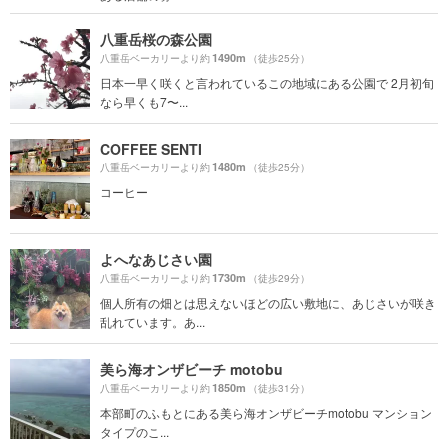
八重岳桜の森公園
1490m
八重岳ベーカリーより約
（徒歩25分）
日本一早く咲くと言われているこの地域にある公園で 2月初旬
なら早くも7〜...
COFFEE SENTI
1480m
八重岳ベーカリーより約
（徒歩25分）
コーヒー
よへなあじさい園
1730m
八重岳ベーカリーより約
（徒歩29分）
個人所有の畑とは思えないほどの広い敷地に、あじさいが咲き
乱れています。あ...
美ら海オンザビーチ motobu
1850m
八重岳ベーカリーより約
（徒歩31分）
本部町のふもとにある美ら海オンザビーチmotobu マンション
タイプのこ...