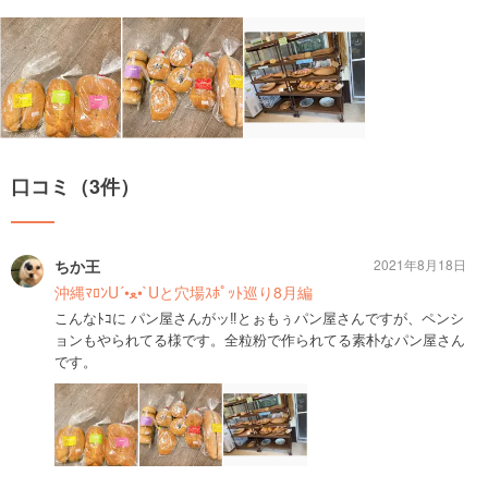
口コミ（3件）
ちか王
2021年8月18日
沖縄ﾏﾛﾝU´•ﻌ•`Uと穴場ｽﾎﾟｯﾄ巡り8月編
こんなﾄｺに パン屋さんがッ‼️とぉもぅパン屋さんですが、ペンシ
ョンもやられてる様です。全粒粉で作られてる素朴なパン屋さん
です。