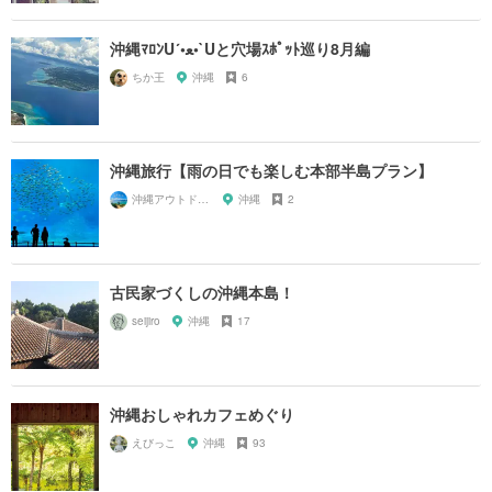
沖縄ﾏﾛﾝU´•ﻌ•`Uと穴場ｽﾎﾟｯﾄ巡り8月編
ちか王
沖縄
6
沖縄旅行【雨の日でも楽しむ本部半島プラン】
沖縄アウトドアマップ🗺
沖縄
2
古民家づくしの沖縄本島！
seijiro
沖縄
17
沖縄おしゃれカフェめぐり
えびっこ
沖縄
93