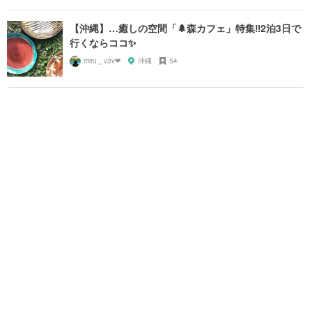
【沖縄】…癒しの空間「🌲森カフェ」特集‼️2泊3日で
行くならココ✨
miru＿v3v❤︎
沖縄
54