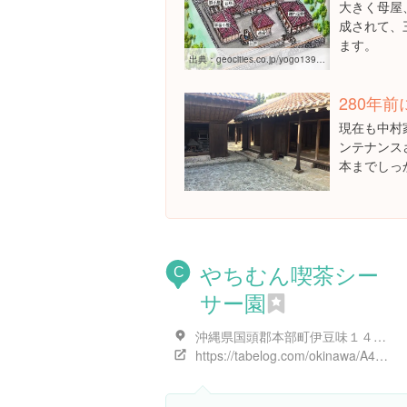
大きく母屋
成されて、
ます。
出典：
geocities.co.jp/yogo139/okinawa/kitanakagusukumura.htm
280年
現在も中村
ンテナンス
本までしっ
やちむん喫茶シー
C
サー園
沖縄県国頭郡本部町伊豆味１４３９
https://tabelog.com/okinawa/A4702/A470202/47000272/