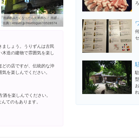
泡盛飲みたくなったら久米島へ！ 泡盛編 』 [久米島]のブログ・旅行記 ...
出典：
4travel.jp/travelogue/10528574
きましょう。うりずんは古民
い木造の建物で雰囲気を楽し
ほどの店ですが、伝統的な沖
囲気を楽しんでください。
古酒を楽しんでください。
酒なんてのもあります。