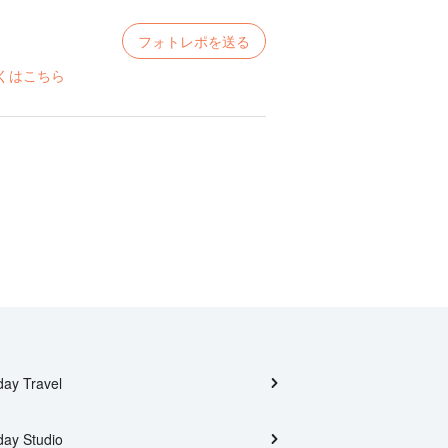
フォトレポを送る
くはこちら
day Travel
day Studio