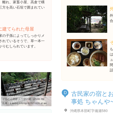
、離れ、家畜小屋、高倉で構
三方を高い石垣で囲まれてい
前に建てられた母屋
家の子孫によってしっかりメ
されているそうで、草一本一
かりむしられています。
古民家の宿と
D
事処 ちゃんや
やちむん喫茶 シーサー園：photo trip
出典：
s.webry.info/sp/82521826.at.webry.info/200901/article_4.html
沖縄県本部町字備瀬580