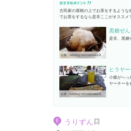
古民家の屋根の上でお茶をするような
でお茶をするなら是非ここがオススメ
黒糖ぜん
是非、黒糖
出典：
tabelog.com/okinawa/A4702/A470202/47000272/dtlrvwlst/3075100
ヒラヤー
小腹がへっ
ヤーチーを
出典：
tabelog.com/okinawa/A4702/A470202/47000272
うりずん
E