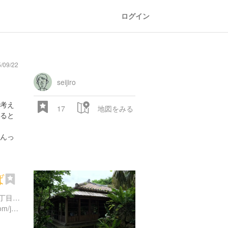
ログイン
09/22
seijiro
考え
17
地図をみる
ると
んっ
ば
沖縄県那覇市首里末吉町２丁目１２４-２
http://www.d-department.com/jp/archives/restaurants/7314