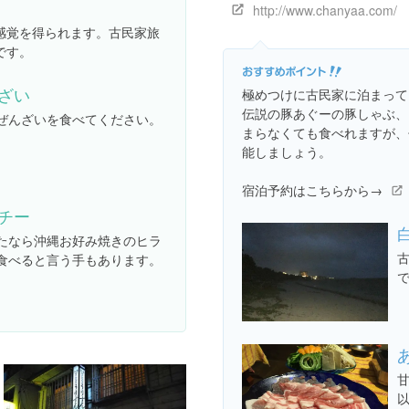
http://www.chanyaa.com/
感覚を得られます。古民家旅
です。
ざい
極めつけに古民家に泊まって
伝説の豚あぐーの豚しゃぶ、
ぜんざいを食べてください。
まらなくても食べれますが、
能しましょう。
宿泊予約はこちらから→
チー
たなら沖縄お好み焼きのヒラ
食べると言う手もあります。