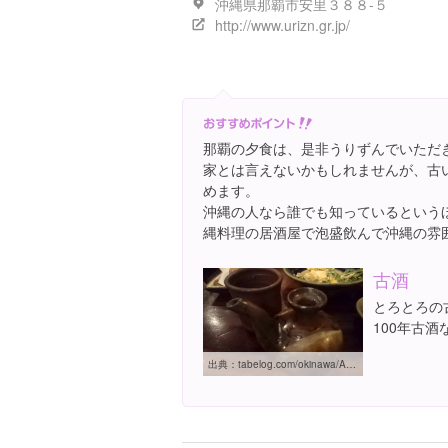
沖縄県那覇市安里３８８-５
http://www.urizn.gr.jp/
那覇の夕食は、是非うりずんでいただ
家とは言えないかもしれませんが、古
めます。
沖縄の人なら誰でも知っているという
縄料理の居酒屋で泡盛飲んで沖縄の雰
古酒
とろとろの
100年古
出典：
tabelog.com/okinawa/A4701/A470101/47000019/dtlrvwlst/3256855