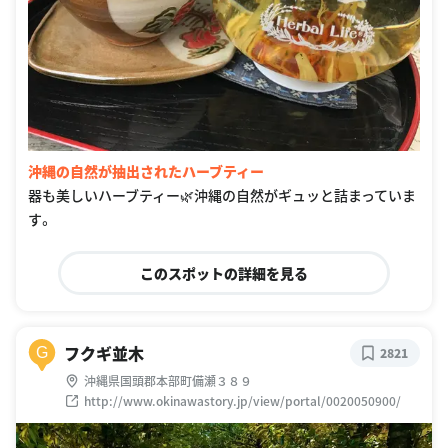
沖縄の自然が抽出されたハーブティー
器も美しいハーブティー🌿沖縄の自然がギュッと詰まっていま
す。
このスポットの詳細を見る
フクギ並木
G
2821
沖縄県国頭郡本部町備瀬３８９
http://www.okinawastory.jp/view/portal/0020050900/