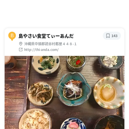
島やさい食堂てぃーあんだ
B
143
沖縄県中頭郡読谷村都屋４４８-１
http://thi-anda.com/