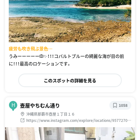
疲労も吹き飛ぶ景色…
うみーーーーー🙉✨！！！コバルトブルーの綺麗な海が目の前
に！！！最高のロケーションです。
このスポットの詳細を見る
壺屋やちむん通り
H
1058
沖縄県那覇市壺屋１丁目１６
https://www.instagram.com/explore/locations/95772701
6