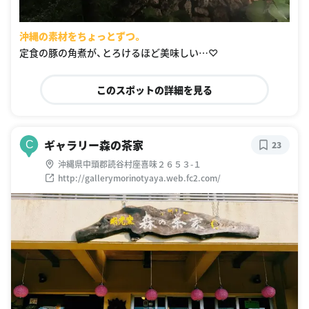
沖縄の素材をちょっとずつ。
定食の豚の角煮が、とろけるほど美味しい…♡
このスポットの詳細を見る
ギャラリー森の茶家
C
23
沖縄県中頭郡読谷村座喜味２６５３-１
http://gallerymorinotyaya.web.fc2.com/