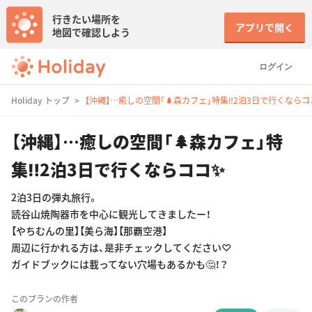
行きたい場所を
アプリで開く
地図で確認しよう
ログイン
Holiday トップ
【沖縄】…癒しの空間「🌲森カフェ」特集‼️2泊3日で行くならコ
【沖縄】…癒しの空間「🌲森カフェ」特
集‼️2泊3日で行くならココ✨
2泊3日の弾丸旅行。
読谷山焼陶器市を中心に観光してきましたー！
【やちむんの里】【美ら海】【那覇空港】
周辺に行かれる方は、是非チェックしてください♡
ガイドブックには載ってない穴場もあるかも🤔！？
このプランの作者