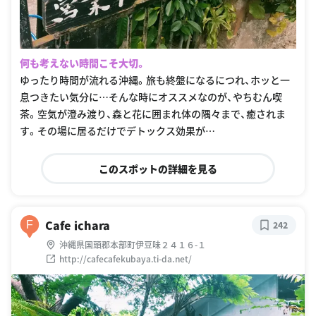
何も考えない時間こそ大切。
ゆったり時間が流れる沖縄。旅も終盤になるにつれ、ホッと一
息つきたい気分に…そんな時にオススメなのが、やちむん喫
茶。空気が澄み渡り、森と花に囲まれ体の隅々まで、癒されま
す。その場に居るだけでデトックス効果が…
このスポットの詳細を見る
Cafe ichara
F
242
沖縄県国頭郡本部町伊豆味２４１６-１
http://cafecafekubaya.ti-da.net/