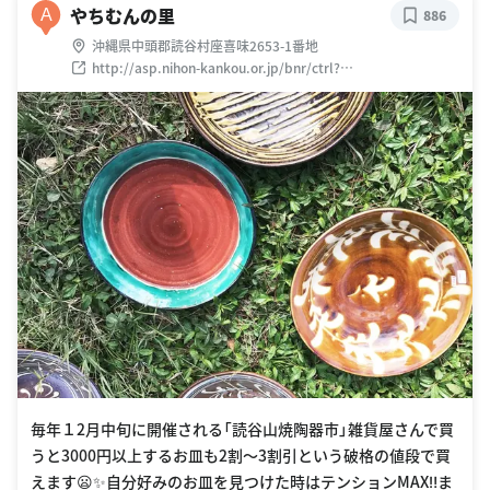
やちむんの里
A
886
沖縄県中頭郡読谷村座喜味2653-1番地
http://asp.nihon-kankou.or.jp/bnr/ctrl?
evt=ShowBukken&ID=47324be2230137414
毎年１2月中旬に開催される「読谷山焼陶器市」雑貨屋さんで買
うと3000円以上するお皿も2割〜3割引という破格の値段で買
えます😦✨自分好みのお皿を見つけた時はテンションMAX‼️ま