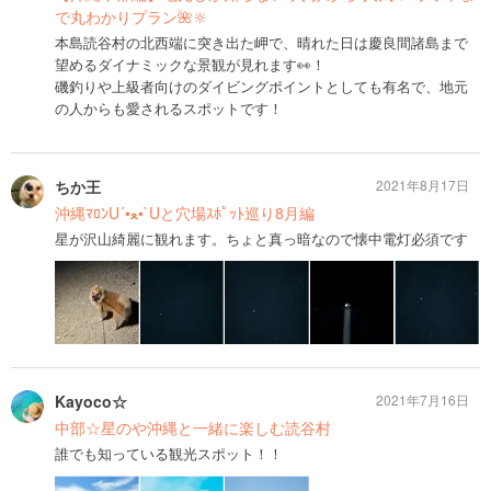
で丸わかりプラン🌺🔆
本島読谷村の北西端に突き出た岬で、晴れた日は慶良間諸島まで
望めるダイナミックな景観が見れます👀！
磯釣りや上級者向けのダイビングポイントとしても有名で、地元
の人からも愛されるスポットです！
ちか王
2021年8月17日
沖縄ﾏﾛﾝU´•ﻌ•`Uと穴場ｽﾎﾟｯﾄ巡り8月編
星が沢山綺麗に観れます。ちょと真っ暗なので懐中電灯必須です
Kayoco☆
2021年7月16日
中部☆星のや沖縄と一緒に楽しむ読谷村
誰でも知っている観光スポット！！