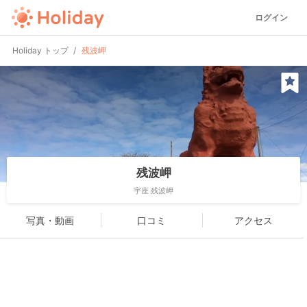
ログイン
Holiday トップ
残波岬
残波岬
宇座 残波岬
写真・動画
口コミ
アクセス