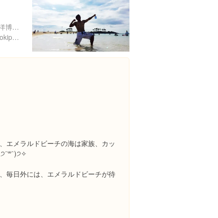
沖縄県国頭郡本部町備瀬海洋博公園内
http://oki-churaumi.jp/area/okipark.html
、エメラルドビーチの海は家族、カッ
꒳​ˋ)੭✧
、毎日外には、エメラルドビーチが待