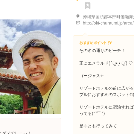
その名の通りのビーチ！
正にエメラルド( ͒ ु•·̫• ू ͒) ♡
ゴージャス✨
リゾートホテルの前に広がる
プルにおすすめのスポットଘ(੭ˊ
リゾートホテルに宿泊すれば
ってる(*´罒`*)
是非とも行ってみて！
とダメでしょっ！