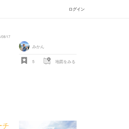
ログイン
/08/17
みかん
5
地図をみる
ーチ