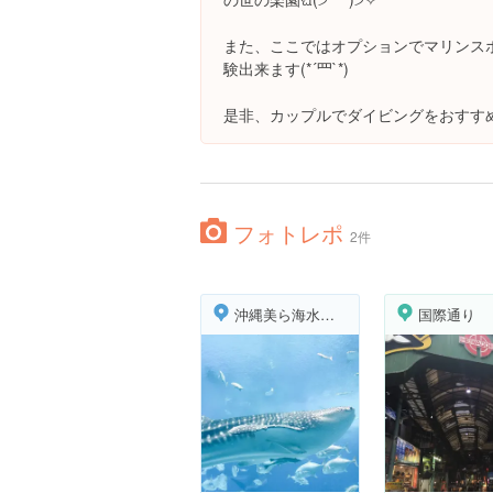
また、ここではオプションでマリンス
験出来ます(*´罒`*)
是非、カップルでダイビングをおすすめします( ͒
フォトレポ
2件
沖縄美ら海水族館
国際通り