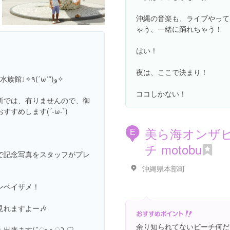
沖縄の音楽も、ライブやって
ゃう、一緒に踊れちゃう！
はい！
夜は、ここで決まり！
ˊωˋ*)و✧
ココしかない！
所では、有りませんので、御
めします(´-ω-`)
美ら海オンザ
E
チ motobu
で記念写真をスタッフがプレ
沖縄県本部町
ンベイザメ！
れますよー🎶
余り知られてないビーチ何だ
 ͒ ु•·̫• ू ͒) ♡