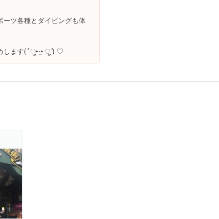
ポーツ各種とダイビングも体
 ु•·̫• ू ͒) ♡