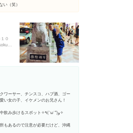
、ない（笑）
-１０
http://www.naha-navi.or.jp/kokusaiDori.html
クワーサー、チンスコ、ハブ酒、ゴー
愛い女の子、イケメンのお兄さん！
るスポット✧٩(ˊωˋ*)و✧
所もあるので注意が必要だけど、沖縄