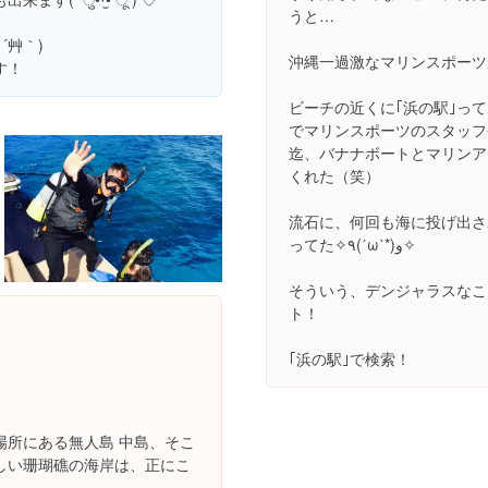
うと…
´艸｀)
沖縄一過激なマリンスポーツ
す！
ビーチの近くに｢浜の駅｣っ
でマリンスポーツのスタッフ
迄、バナナボートとマリンア
くれた（笑）
流石に、何回も海に投げ出さ
ってた✧٩(ˊωˋ*)و✧
そういう、デンジャラスなこ
ト！
｢浜の駅｣で検索！
場所にある無人島 中島、そこ
しい珊瑚礁の海岸は、正にこ