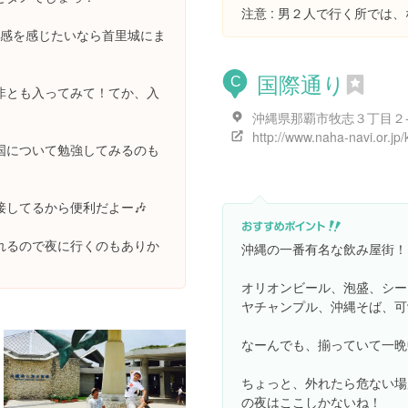
注意 : 男２人で行く所では
た感を感じたいなら首里城にま
国際通り
C
非とも入ってみて！てか、入
沖縄県那覇市牧志３丁目２
国について勉強してみるのも
してるから便利だよー🎶
れるので夜に行くのもありか
沖縄の一番有名な飲み屋街！
オリオンビール、泡盛、シー
ヤチャンプル、沖縄そば、可
なーんでも、揃っていて一晩中飲み歩け
ちょっと、外れたら危ない場
の夜はここしかないね！