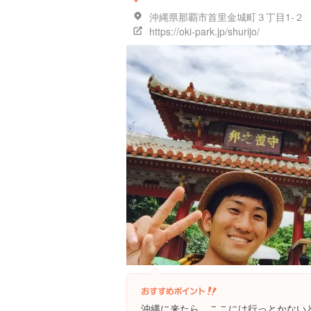
沖縄県那覇市首里金城町３丁目1-２
https://oki-park.jp/shurijo/
沖縄に来たら、ここには行っとかない