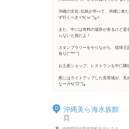
沖縄の文化･伝統が学べて、沖縄に来
ず行くべき✧٩(ˊωˋ*)و✧
また、中には有料の場所が有るけど是
らないと損だよ！
スタンプラリーをやりながら、琉球王
有り(*´罒`*)
お土産ショップ、レストランも中に隣接
夜にはライトアップした首里城が、見
なー🎶٩(ˊᗜˋ*)و
沖縄美ら海水族館
D
沖縄県国頭郡本部町石川４２４