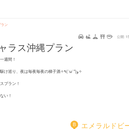
プラン
公開: 15
ャラス沖縄プラン
一週間！
、夜は毎夜毎夜の梯子酒✧٩(ˊωˋ*)و✧
スプラン！
ない！
エメラルドビ
B