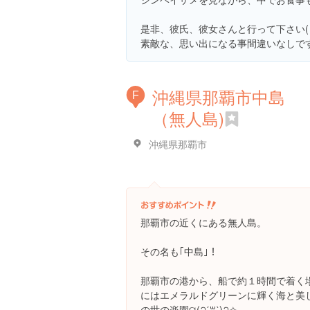
是非、彼氏、彼女さんと行って下さい( 
素敵な、思い出になる事間違いなしで
沖縄県那覇市中島
F
（無人島)
沖縄県那覇市
那覇市の近くにある無人島。
その名も｢中島｣！
那覇市の港から、船で約１時間で着く
にはエメラルドグリーンに輝く海と美
の世の楽園ଘ(੭ˊ꒳​ˋ)੭✧