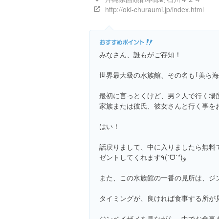
http://oki-churaumi.jp/index.html
みなさん、誰もがご存知！
世界最大級の水族館、その名も｢美ら海水族館｣✧٩(
最初に言っとくけど、男２人で行く場
家族または彼氏、彼女さんと行く事をおすす
はい！
話戻りまして、中に入りましたら無料
ゼントしてくれます٩(ˊᗜˋ*)و
また、この水族館の一番の見所は、ジ
タイミングが、良ければ食事する所が見
ジンベイザメを見ながら、中でお食事も出来ます(