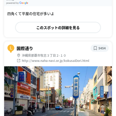
G
oogle Places
四角くて平屋の住宅が多いよ
このスポットの詳細を見る
国際通り
L
5454
沖縄県那覇市牧志３丁目２-１０
http://www.naha-navi.or.jp/kokusaiDori.html