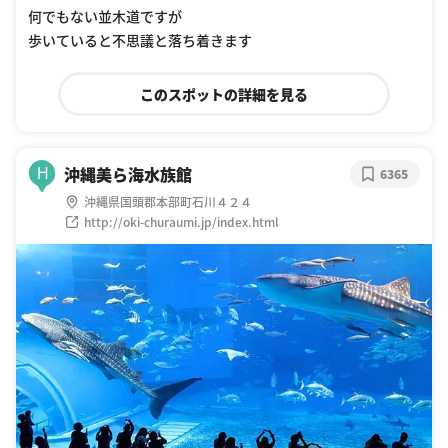
何でもない並木道ですが
歩いていると不思議と落ち着きます
このスポットの詳細を見る
沖縄美ら海水族館
H
6365
沖縄県国頭郡本部町石川４２４
http://oki-churaumi.jp/index.html