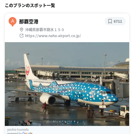
このプランのスポット一覧
那覇空港
A
6711
沖縄県那覇市鏡水１５０
https://www.naha-airport.co.jp/
yoshio tsunoda