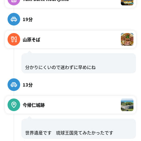
19分
山原そば
13分
今帰仁城跡