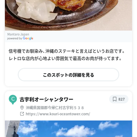
Mantaro Japan
G
oogle Places
信号機でお馴染み、沖縄のステーキと言えばというお店です。
レトロな店内が心地よい雰囲気で最高のお肉が待ってます。
このスポットの詳細を見る
古宇利オーシャンタワー
C
827
沖縄県国頭郡今帰仁村古宇利５３８
https://www.kouri-oceantower.com/