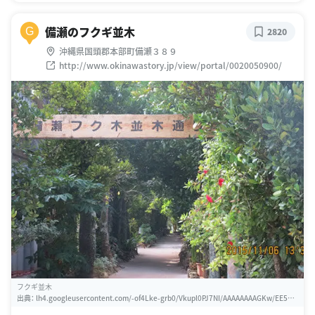
備瀬のフクギ並木
G
2820
沖縄県国頭郡本部町備瀬３８９
http://www.okinawastory.jp/view/portal/0020050900/
フクギ並木
出典：
lh4.googleusercontent.com/-of4Lke-grb0/Vkupl0PJ7NI/AAAAAAAAGKw/EE5h0i
WJgys/w460-h310-k