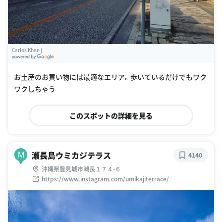
Carlos Khen j
G
oogle Places
お土産のお買い物には最適なエリア。歩いているだけでもワク
ワクしちゃう
このスポットの詳細を見る
瀬長島ウミカジテラス
M
4140
沖縄県豊見城市瀬長１７４-６
https://www.instagram.com/umikajiterrace/