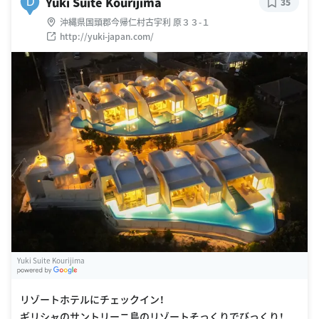
Yuki Suite Kourijima
D
35
沖縄県国頭郡今帰仁村古宇利 原３３-１
http://yuki-japan.com/
Yuki Suite Kourijima
G
oogle Places
リゾートホテルにチェックイン！
ギリシャのサントリーニ島のリゾートそっくりでびっくり！