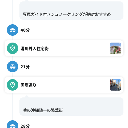
40分
港川外人住宅街
21分
国際通り
28分