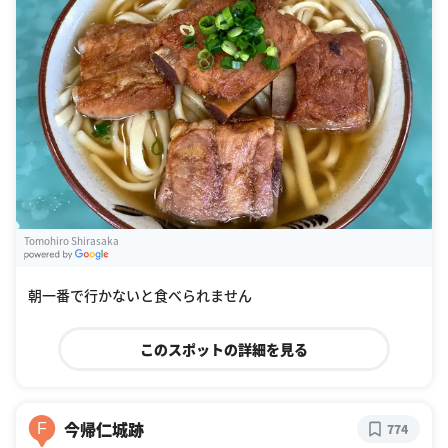
Tomohiro Shirasaka
G
oogle Places
朝一番で行かないと食べられません
このスポットの詳細を見る
今帰仁城跡
F
774