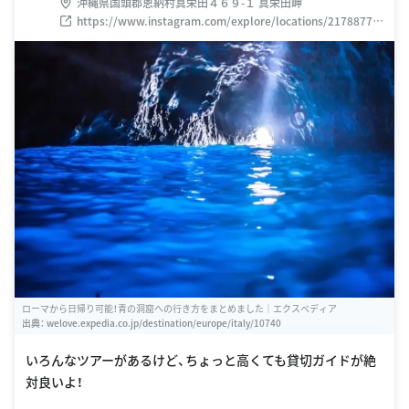
沖縄県国頭郡恩納村真栄田４６９-１ 真栄田岬
https://www.instagram.com/explore/locations/21788777
9
ローマから日帰り可能！青の洞窟への行き方をまとめました｜エクスペディア
出典：
welove.expedia.co.jp/destination/europe/italy/10740
いろんなツアーがあるけど、ちょっと高くても貸切ガイドが絶
対良いよ！