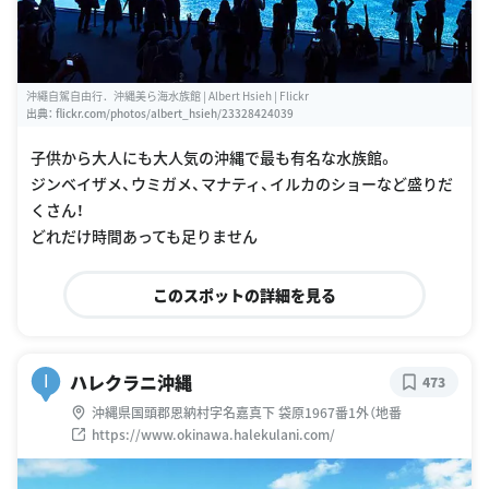
沖繩自駕自由行．沖縄美ら海水族館 | Albert Hsieh | Flickr
出典：
flickr.com/photos/albert_hsieh/23328424039
子供から大人にも大人気の沖縄で最も有名な水族館。
ジンベイザメ、ウミガメ、マナティ、イルカのショーなど盛りだ
くさん！
どれだけ時間あっても足りません
このスポットの詳細を見る
ハレクラニ沖縄
I
473
沖縄県国頭郡恩納村字名嘉真下 袋原1967番1外（地番
https://www.okinawa.halekulani.com/