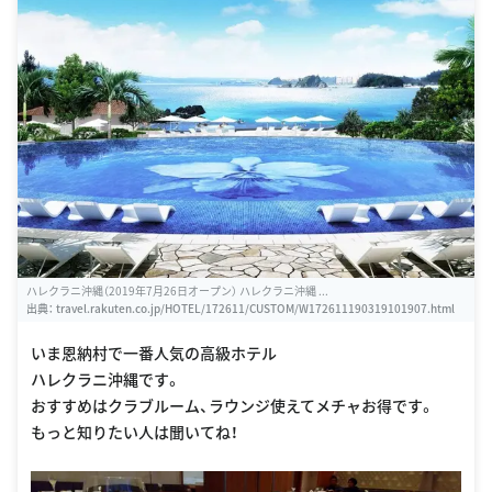
ハレクラニ沖縄（2019年7月26日オープン） ハレクラニ沖縄 ...
出典：
travel.rakuten.co.jp/HOTEL/172611/CUSTOM/W172611190319101907.html
いま恩納村で一番人気の高級ホテル
ハレクラニ沖縄です。
おすすめはクラブルーム、ラウンジ使えてメチャお得です。
もっと知りたい人は聞いてね！