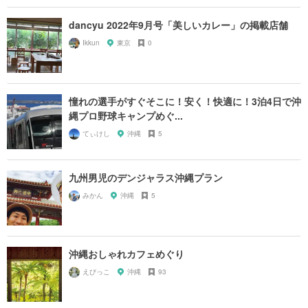
dancyu 2022年9月号「美しいカレー」の掲載店舗
Ikkun
東京
0
憧れの選手がすぐそこに！安く！快適に！3泊4日で沖
縄プロ野球キャンプめぐ...
てぃけし
沖縄
5
九州男児のデンジャラス沖縄プラン
みかん
沖縄
5
沖縄おしゃれカフェめぐり
えびっこ
沖縄
93