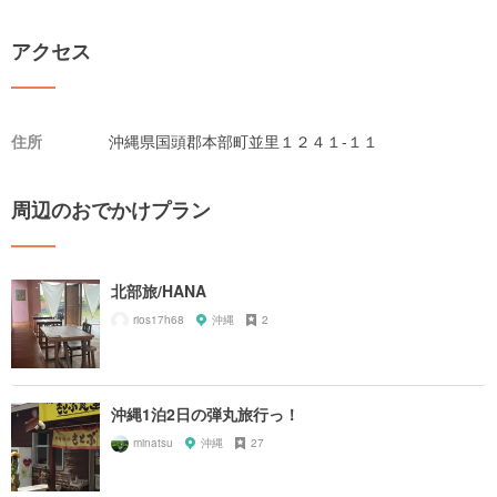
アクセス
住所
沖縄県国頭郡本部町並里１２４１-１１
周辺のおでかけプラン
北部旅/HANA
rios17h68
沖縄
2
沖縄1泊2日の弾丸旅行っ！
minatsu
沖縄
27