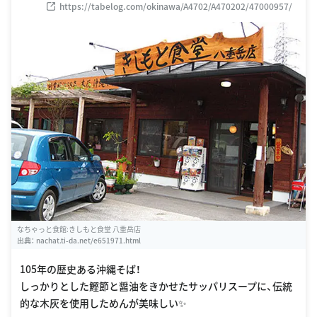
https://tabelog.com/okinawa/A4702/A470202/47000957/
なちゃっと食館:きしもと食堂 八重岳店
出典：
nachat.ti-da.net/e651971.html
105年の歴史ある沖縄そば！
しっかりとした鰹節と醤油をきかせたサッパリスープに、伝統
的な木灰を使用しためんが美味しい✨