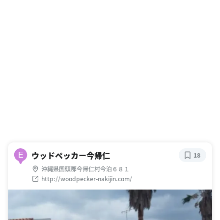
ウッドペッカー今帰仁
E
18
沖縄県国頭郡今帰仁村今泊６８１
http://woodpecker-nakijin.com/