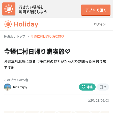
行きたい場所を
アプリで開く
地図で確認しよう
ログイン
Holiday トップ
今帰仁村日帰り満喫旅♡
今帰仁村日帰り満喫旅♡
沖縄本島北部にある今帰仁村の魅力がたっぷり詰まった日帰り旅
です🌺
このプランの作者
hidemijoy
沖縄
2
公開: 21/06/03