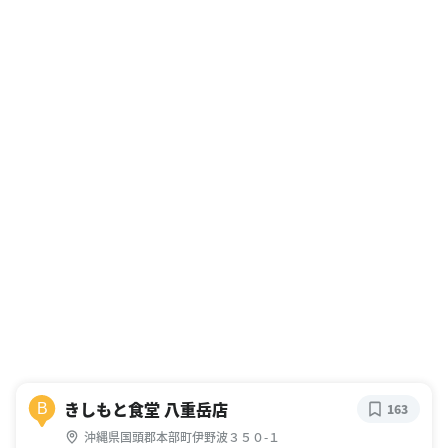
きしもと食堂 八重岳店
B
163
沖縄県国頭郡本部町伊野波３５０-１