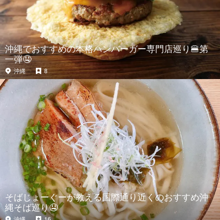
沖縄でおすすめの本格ハンバーガー専門店巡り🍔第
一弾🤤
沖縄
8
そばじょーぐーが教える国際通り近くのおすすめ沖
縄そば巡り🤤
沖縄
16