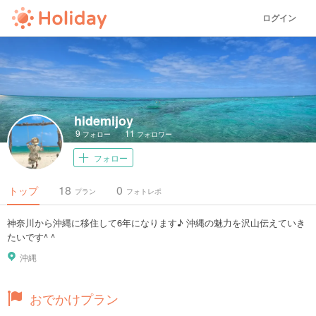
ログイン
hidemijoy
9
11
フォロー
フォロワー
フォロー
18
0
トップ
プラン
フォトレポ
神奈川から沖縄に移住して6年になります♪ 沖縄の魅力を沢山伝えていき
たいです^ ^
沖縄
おでかけプラン