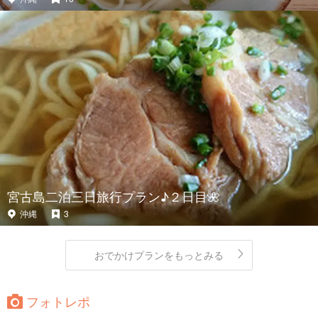
宮古島二泊三日旅行プラン♪２日目🌺
沖縄
3
おでかけプランをもっとみる
フォトレポ