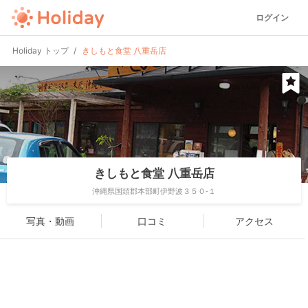
ログイン
Holiday トップ
きしもと食堂 八重岳店
きしもと食堂 八重岳店
沖縄県国頭郡本部町伊野波３５０-１
写真・動画
口コミ
アクセス