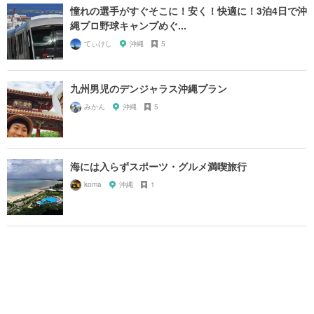
憧れの選手がすぐそこに！安く！快適に！3泊4日で沖
縄プロ野球キャンプめぐ...
てぃけし
沖縄
5
九州男児のデンジャラス沖縄プラン
みかん
沖縄
5
海には入らずスポーツ・グルメ満喫旅行
koma
沖縄
1