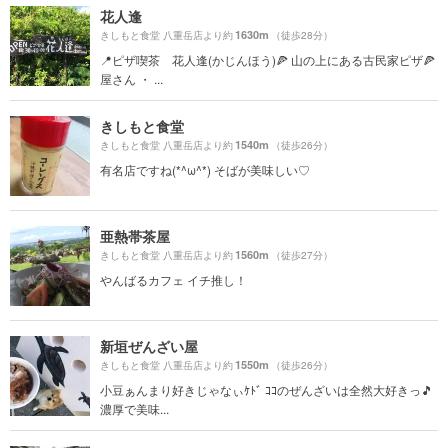
花人逢
1630m
きしもと食堂 八重岳店より約
（徒歩28分）
📍ピザ喫茶 花人逢(かじんほう)🍕 山の上にある古民家ピザ🍕
屋さん ・ ...
きしもと食堂
1540m
きしもと食堂 八重岳店より約
（徒歩26分）
有名店ですね(*^ω^*) そばが美味しい♡
亜熱帯茶屋
1560m
きしもと食堂 八重岳店より約
（徒歩27分）
やんばるカフェ イチ推し！
新垣ぜんざい屋
1550m
きしもと食堂 八重岳店より約
（徒歩26分）
小豆ぁんまり好きじゃなぃｹﾄﾞ ｺｺのぜんざいは全然大好きっ🎵
濃厚で美味...