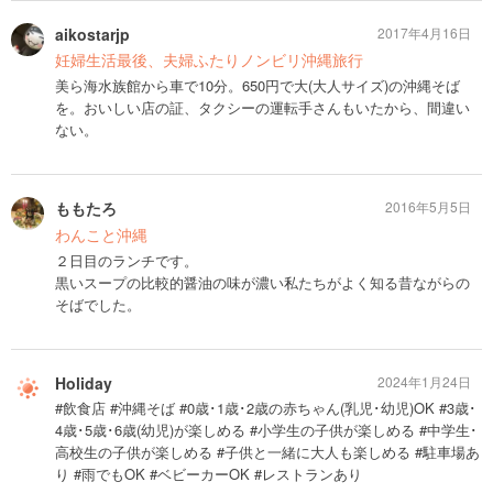
aikostarjp
2017年4月16日
妊婦生活最後、夫婦ふたりノンビリ沖縄旅行
美ら海水族館から車で10分。650円で大(大人サイズ)の沖縄そば
を。おいしい店の証、タクシーの運転手さんもいたから、間違い
ない。
ももたろ
2016年5月5日
わんこと沖縄
２日目のランチです。
黒いスープの比較的醤油の味が濃い私たちがよく知る昔ながらの
そばでした。
Holiday
2024年1月24日
#飲食店 #沖縄そば #0歳･1歳･2歳の赤ちゃん(乳児･幼児)OK #3歳･
4歳･5歳･6歳(幼児)が楽しめる #小学生の子供が楽しめる #中学生･
高校生の子供が楽しめる #子供と一緒に大人も楽しめる #駐車場あ
り #雨でもOK #ベビーカーOK #レストランあり