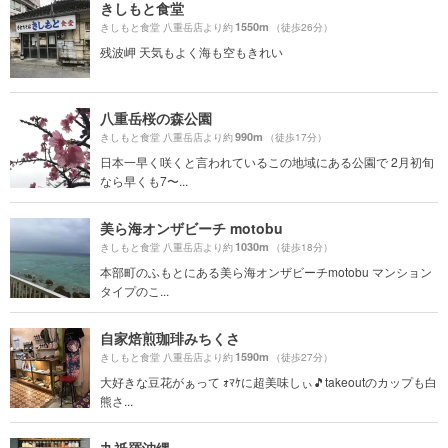
きしもと食堂
1550m
きしもと食堂 八重岳店より約
（徒歩26分）
残波岬 天気もよく海も空もきれい
八重岳桜の森公園
990m
きしもと食堂 八重岳店より約
（徒歩17分）
日本一早く咲くと言われているこの地域にある公園で 2月初旬
なら早くも7〜...
美ら海オンザビーチ motobu
1030m
きしもと食堂 八重岳店より約
（徒歩18分）
本部町のふもとにある美ら海オンザビーチmotobu マンション
タイプのこ...
自家焙煎珈琲みちくさ
1590m
きしもと食堂 八重岳店より約
（徒歩27分）
大好きな豆花がぁって ｫﾏｹに超美味しぃ🎵takeoutのカップも白
熊さ...