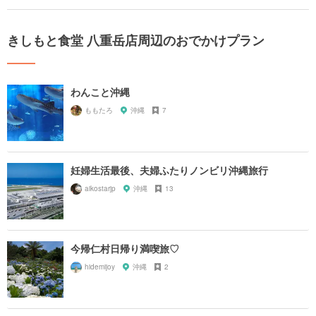
きしもと食堂 八重岳店周辺のおでかけプラン
わんこと沖縄
ももたろ
沖縄
7
妊婦生活最後、夫婦ふたりノンビリ沖縄旅行
aikostarjp
沖縄
13
今帰仁村日帰り満喫旅♡
hidemijoy
沖縄
2