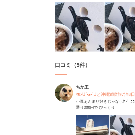
口コミ（5件）
ちか王
ﾏﾛﾝU´•ﻌ•`Uと沖縄満喫旅7泊
小豆ぁんまり好きじゃなぃｹﾄﾞ ｺ
通り300円で びっくり