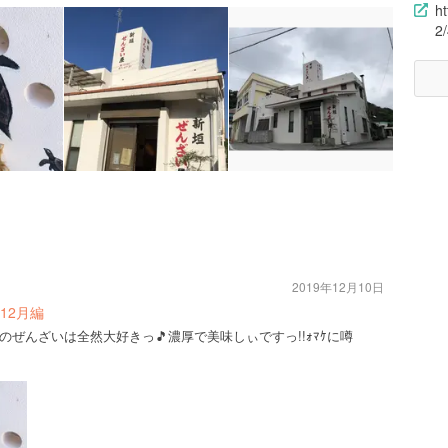
h
2
2019年12月10日
8日12月編
ｺのぜんざいは全然大好きっ🎵濃厚で美味しぃですっ!!ｫﾏｹに噂