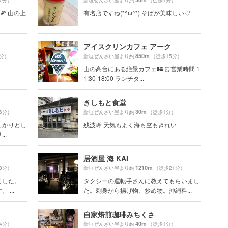
7分）
新垣ぜんざい屋より約
（徒歩1分）
🍕 山の上
有名店ですね(*^ω^*) そばが美味しい♡
アイスクリンカフェ アーク
850m
5分）
新垣ぜんざい屋より約
（徒歩15分）
山の高台にある絶景カフェ🏰 ⏰営業時間 1
1:30-18:00 ランチタ...
きしもと食堂
30m
6分）
新垣ぜんざい屋より約
（徒歩1分）
っかりとし
残波岬 天気もよく海も空もきれい
..
居酒屋 海 KAI
1210m
8分）
新垣ぜんざい屋より約
（徒歩21分）
ました。
タクシーの運転手さんに教えてもらいまし
...
た。刺身から揚げ物、炒め物。沖縄料...
自家焙煎珈琲みちくさ
40m
4分）
新垣ぜんざい屋より約
（徒歩1分）