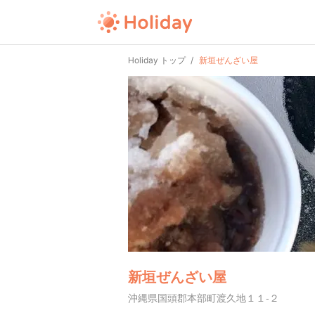
Holiday トップ
新垣ぜんざい屋
新垣ぜんざい屋
沖縄県国頭郡本部町渡久地１１-２