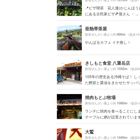
新垣ぜんざい屋より約
（徒歩1
📍ピザ喫茶 花人逢(かじんほう)
にある古民家ピザ🍕屋さん ・ ...
亜熱帯茶屋
900m
新垣ぜんざい屋より約
（徒歩1
やんばるカフェ イチ推し！
きしもと食堂 八重岳店
1550m
新垣ぜんざい屋より約
（徒歩2
105年の歴史ある沖縄そば！ し
た鰹節と醤油をきかせたサッパリ.
焼肉もとぶ牧場
1080m
新垣ぜんざい屋より約
（徒歩1
ランチに焼肉を食べることにし
テーブルに網が設置されています。 
大鷲
1440m
新垣ぜんざい屋より約
（徒歩2