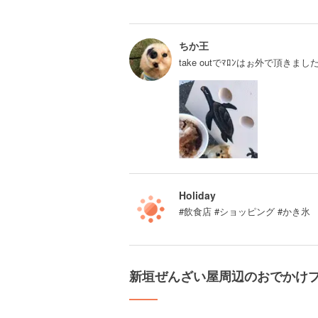
ちか王
take outでﾏﾛﾝはぉ外で頂きま
Holiday
#飲食店 #ショッピング #かき氷
新垣ぜんざい屋周辺のおでかけ