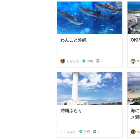
わんこと沖縄
OKI
ももたろ
沖縄
7
沖縄ぶらり
海に
メ満
まんち
沖縄
1
k