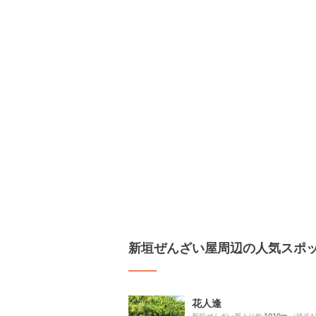
新垣ぜんざい屋周辺の人気スポ
花人逢
1010m