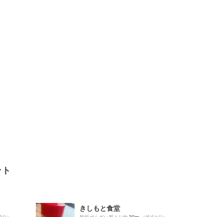
ット
きしもと食堂
30m