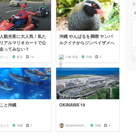
る
人観光客に大人気！私た
沖縄 やんばるを満喫 ヤンバ
リアルマリオカートで公
ルクイナからジンベイザメへ
走ってみない？
びっこ
東京
19
小林 和彦
沖縄
5
こと沖縄
OKINAWA'19
もたろ
沖縄
7
fairytinkerbell0205
沖縄
4