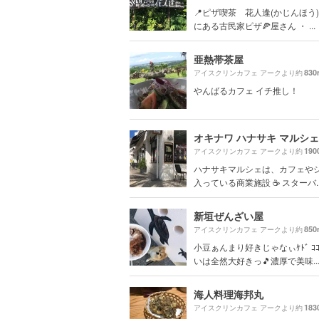
📍ピザ喫茶 花人逢(かじんほう)
にある古民家ピザ🍕屋さん ・ ...
亜熱帯茶屋
830
アイスクリンカフェ アークより約
やんばるカフェ イチ推し！
オキナワ ハナサキ マルシェ
190
アイスクリンカフェ アークより約
ハナサキマルシェは、カフェや
入っている商業施設 ☕️ スターバ..
新垣ぜんざい屋
850
アイスクリンカフェ アークより約
小豆ぁんまり好きじゃなぃｹﾄﾞ ｺ
いは全然大好きっ🎵濃厚で美味..
海人料理海邦丸
183
アイスクリンカフェ アークより約