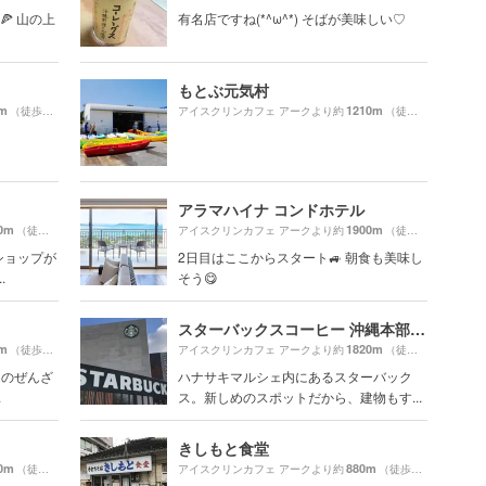
🍕 山の上
有名店ですね(*^ω^*) そばが美味しい♡
もとぶ元気村
m
1210m
（徒歩14分）
アイスクリンカフェ アークより約
（徒歩21分）
アラマハイナ コンドホテル
0m
1900m
（徒歩32分）
アイスクリンカフェ アークより約
（徒歩32分）
ショップが
2日目はここからスタート🚙 朝食も美味し
.
そう😋
スターバックスコーヒー 沖縄本部町店
m
1820m
（徒歩15分）
アイスクリンカフェ アークより約
（徒歩31分）
ｺのぜんざ
ハナサキマルシェ内にあるスターバック
.
ス。新しめのスポットだから、建物もす...
きしもと食堂
0m
880m
（徒歩31分）
アイスクリンカフェ アークより約
（徒歩15分）