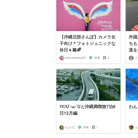
【沖縄北部さんぽ】カメラ女
外国
子向け＊フォトジェニックな
ちも
休日👧🏼🌈
道を
okinawarisa23
沖縄
9
え
ﾏﾛﾝU´•ﻌ•`Uと沖縄満喫旅7泊8
わん
日12月編
ちか王
沖縄
1
も