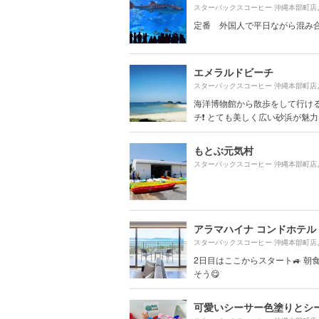
スターバックスコーヒー 沖縄本部町店
定番 外国人で平日ながら混み
エメラルドビーチ
スターバックスコーヒー 沖縄本部町店
海洋博物館から散歩をして行け
チ❗️ とても美しく広い砂浜が魅力..
もとぶ元気村
スターバックスコーヒー 沖縄本部町店
アラマハイナ コンドホテル
スターバックスコーヒー 沖縄本部町店
2日目はここからスタート🚙 朝
そう😋