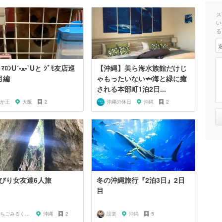
ス
い
る
•ﻌ•`Uと ｼﾞﾓ友店巡
【沖縄】美ら海水族館だけじ
月編
ゃもったいない🦈海と緑に癒
される本部町1泊2日...
か王
大阪
2
沖縄の休日
沖縄
2
びり女友達6人旅
冬の沖縄旅行『2泊3日』2日
目
いちごみるく0707
沖縄
2
設楽
沖縄
5