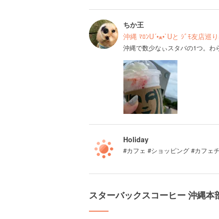
ちか王
沖縄 ﾏﾛﾝU´•ﻌ•`Uと ｼﾞﾓ友
沖縄で数少なぃスタバの1つ。わ
Holiday
#カフェ #ショッピング #カフェ
スターバックスコーヒー 沖縄本