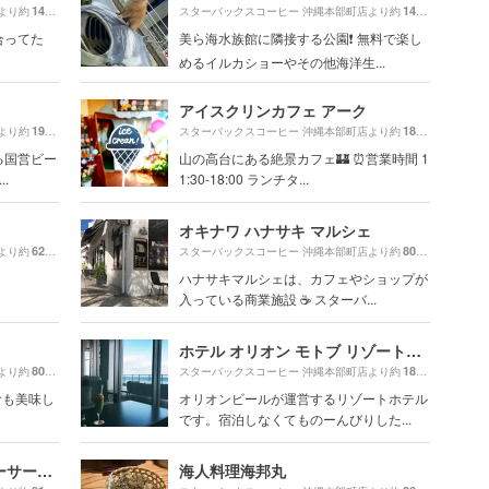
1470m
1490m
より約
（徒歩25分）
スターバックスコーヒー 沖縄本部町店より約
（徒歩2
合ってた
美ら海水族館に隣接する公園❗️ 無料で楽し
めるイルカショーやその他海洋生...
アイスクリンカフェ アーク
1940m
1820m
より約
（徒歩33分）
スターバックスコーヒー 沖縄本部町店より約
（徒歩3
る国営ビー
山の高台にある絶景カフェ🏰 ⏰営業時間 1
.
1:30-18:00 ランチタ...
オキナワ ハナサキ マルシェ
620m
80m
より約
（徒歩11分）
スターバックスコーヒー 沖縄本部町店より約
（徒歩2分
ハナサキマルシェは、カフェやショップが
入っている商業施設 ☕️ スターバ...
ホテル オリオン モトブ リゾート＆スパ
80m
1880m
より約
（徒歩2分）
スターバックスコーヒー 沖縄本部町店より約
（徒歩3
食も美味し
オリオンビールが運営するリゾートホテル
です。宿泊しなくてものーんびりした...
可愛いシーサー色塗りとシーサー作り体験専門工房 瀬底島まいまいシーサー 美ら海店
海人料理海邦丸