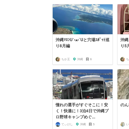
沖縄 ﾏﾛﾝU´
沖縄ﾏﾛﾝU´•ﻌ•`Uと穴場ｽﾎﾟｯﾄ巡
り8月編
り5
ちか王
沖縄
6
ち
憧れの選手がすぐそこに！安
のん
く！快適に！3泊4日で沖縄プ
ロ野球キャンプめぐ...
てぃけし
沖縄
5