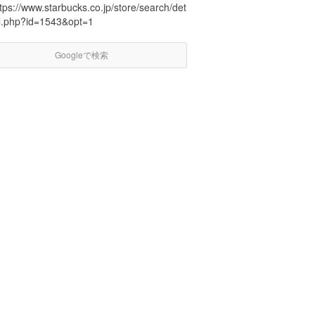
tps://www.starbucks.co.jp/store/search/det
il.php?id=1543&opt=1
Googleで検索