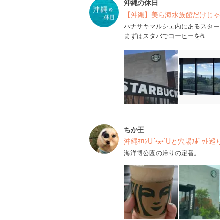
沖縄の休日
【沖縄】美ら海水族館だけじゃも
ハナサキマルシェ内にあるスター
まずはスタバでコーヒーを☕️
ちか王
沖縄ﾏﾛﾝU´•ﻌ•`Uと穴場ｽﾎﾟ
海洋博公園の帰りの定番。