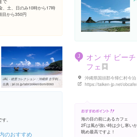
まで
金、土、日のみ10時から17時
2頭目から350円
オン ザ ビーチ
J
フェ
JAL - 絶景コレクション：沖縄県 古宇利島のハートロック（JAL旅プラス ...
https://taiken-jp.net/obcafe
出典：
jal.co.jp/tabi/zekkei/dom/d060
海の目の前にあるカフェ
です。
2Fは風が強い時は少し寒い
眺め最高ですよ！
内のおすすめ