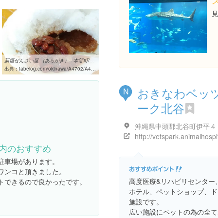
新垣ぜんざい屋 （あらがき） - 本部町/かき氷 [食べログ]
出典：
tabelog.com/okinawa/A4702/A470202/47000155
おきなわベッ
N
ーク北谷
内のおすすめ
駐車場があります。
ワンコと頂きました。
高度医療&リハビリセンター
トできるので良かったです。
ホテル、ペットショップ、ド
施設です。
広い施設にペットの為の全て