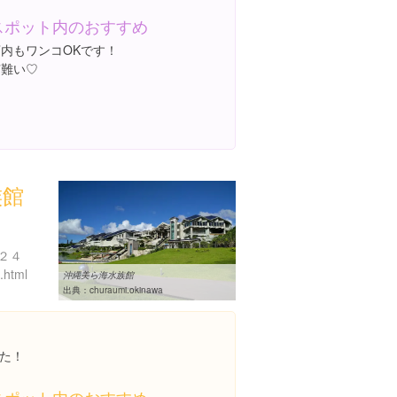
スポット内のおすすめ
店内もワンコOKです！
有難い♡
族館
２４
x.html
沖縄美ら海水族館
出典：
churaumi.okinawa
た！