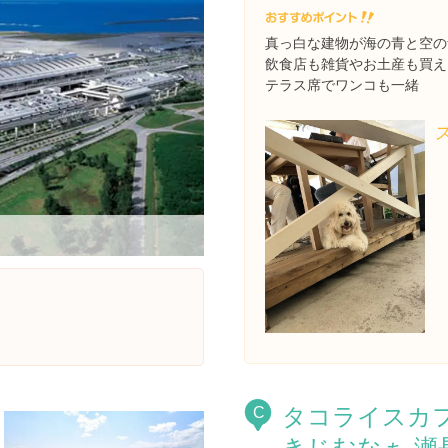
真っ白な建物が海の青と空の
飲食店も雑貨やお土産も買え
テラス席でワンコも一緒
タコライスカ
C
きじむなぁ 瀬