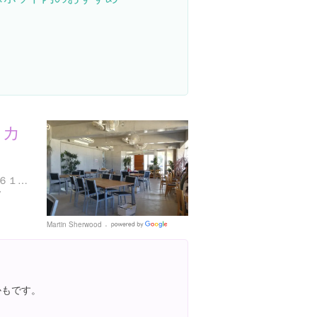
 カ
沖縄県国頭郡今帰仁村今泊６１２-２
/
Martin Sherwood
Google
Places
かもです。