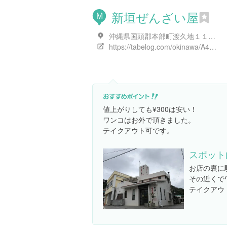
新垣ぜんざい屋
M
沖縄県国頭郡本部町渡久地１１-２
https://tabelog.com/okinawa/A4702/A470202/47000155/
値上がりしても¥300は安い！
ワンコはお外で頂きました。
テイクアウト可です。
スポット
お店の裏に
その近くで
テイクアウ