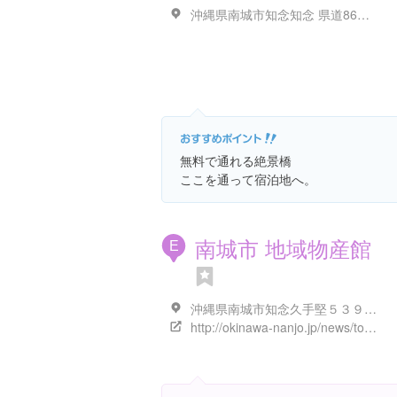
沖縄県南城市知念知念 県道86号線、
無料で通れる絶景橋
ここを通って宿泊地へ。
南城市 地域物産館
E
沖縄県南城市知念久手堅５３９ 1F
http://okinawa-nanjo.jp/news/topics/3106/