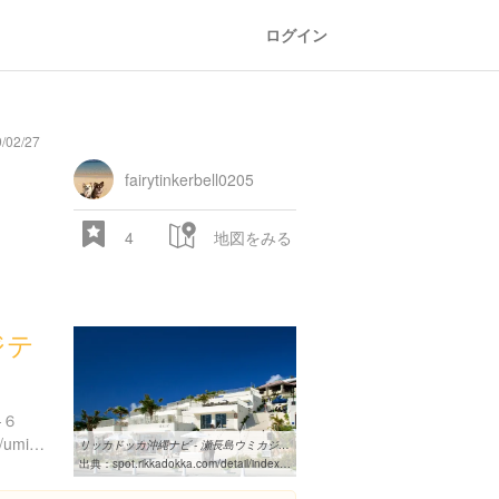
ログイン
/02/27
general
railroad
train
comic
mountain
sports
fishing
bbq
fashion
tradition
music
baby
camera
amusement
aquarium
sea
ball
baer
store
park
fairytinkerbell0205
4
地図をみる
ジテ
28.522 px
-６
https://www.instagram.com/umikajiterrace/
リッカドッカ沖縄ナビ - 瀬長島ウミカジテラス [豊見城・糸満・カフェ ...
出典：
spot.rikkadokka.com/detail/index.jsp?id=2062