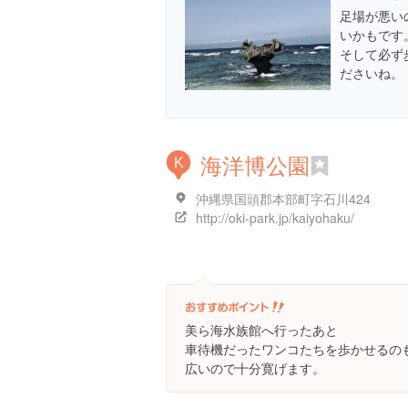
足場が悪い
いかもです
そして必ず
ださいね。
海洋博公園
K
沖縄県国頭郡本部町字石川424
http://oki-park.jp/kaiyohaku/
美ら海水族館へ行ったあと
車待機だったワンコたちを歩かせるのも
広いので十分寛げます。