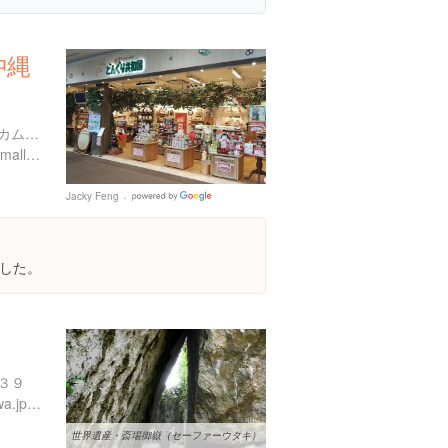
沖縄
沖縄県中頭郡北中城村ライカム1番地
https://okinawarycom-aeonmall.com/
Jacky Feng
Google
Places
した。
３９
http://map.city.nanjo.okinawa.jp/kankou/
世界遺産・斎場御嶽（セーファーウタキ）