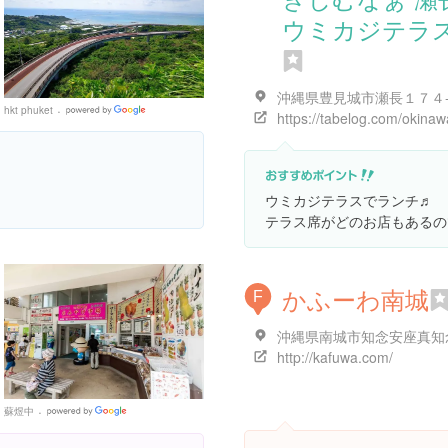
ウミカジテラ
沖縄県豊見城市瀬長１７４
hkt phuket
Google
Places
ウミカジテラスでランチ♬
テラス席がどのお店もあるの
かふーわ南城
F
http://kafuwa.com/
蘇煜中
Google
Places