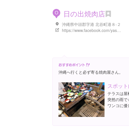
日の出焼肉店
O
沖縄県中頭郡字港 北谷町港８-２
https://www.facebook.com/yasuhiro.shimoi
沖縄へ行くと必ず寄る焼肉屋さん。
スポット
テラスは屋
突然の雨で
ワンコに優