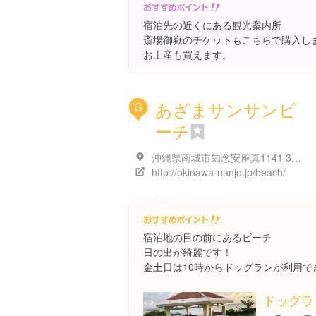
宿泊先の近くにある観光案内所
斎場御嶽のチケットもこちらで購入し
お土産も買えます。
あざまサンサンビ
G
ーチ
沖縄県南城市知念安座真1141 3 あざまサンサンビーチ
http://okinawa-nanjo.jp/beach/
宿泊地の目の前にあるビーチ
日の出が綺麗です！
金土日は10時からドッグランが利用で
ドッグラ