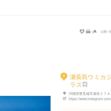
url
guide
hot
type
star
camera
home
settings
profile
print
rank
mail
lock
calendar
access
公開: 19
pet
drive
walking
cycling
nature
stroll
art
camp
history
castle
temple
cafe
gourmet
onsen
outdoor
world
public bath
shopping
heritage
kyoto
hyogo
瀬長島ウミカ
B
ラス
沖縄県豊見城市瀬長１７４