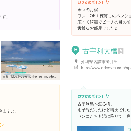
今回のお宿
ワンコOK１棟貸しのペンシ
ます。
広くて綺麗でビーチの目の前
素敵なお部屋でした♬
古宇利大橋
H
沖縄県名護市済井出
出典：
blog.livedoor.jp/themoonmeadow/archives/51928010.html
古宇利島へ渡る橋。
雨予報だったけど晴天でした☀
きますよ。
ワンコたちも浜に降りて一息
ン