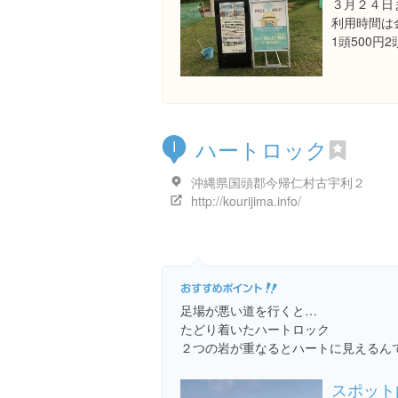
３月２４日
利用時間は
1頭500円
ハートロック
I
沖縄県国頭郡今帰仁村古宇利２
http://kourijima.info/
足場が悪い道を行くと…
たどり着いたハートロック
２つの岩が重なるとハートに見えるん
スポット