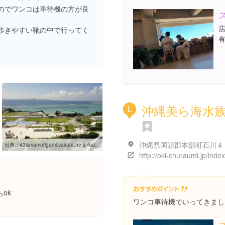
のでワンコは車待機の方が良
。
歩きやすい靴の中で行ってく
沖縄美ら海水
L
沖縄県国頭郡本部町石川４
出典：
43ismamorigami.sakura.ne.jp/kaiyouhakukouenk
http://oki-churaumi.jp/inde
ok
ワンコ車待機でいってきまし