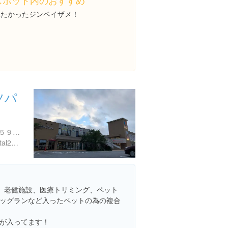
スポット内のおすすめ
見たかったジンベイザメ！
ツパ
沖縄県中頭郡北谷町伊平４５９-４
http://vetspark.animalhospital22.jp/
、老健施設、医療トリミング、ペット
ッグランなど入ったペットの為の複合
が入ってます！