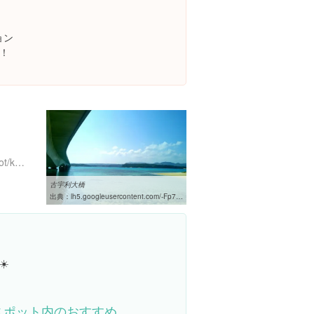
ョン
！
http://www.odnsym.com/spot/kouri.html
古宇利大橋
出典：
lh5.googleusercontent.com/-Fp7gypAodvU/U22Muague6I/AAAAAAAAO_8/8SRyOkwNgQ4/w460-h310-s0/2014-05-09
️
スポット内のおすすめ