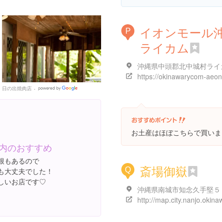
イオンモール
P
ライカム
日の出焼肉店
Google
Places
お土産はほぼこちらで買いま
内のおすすめ
根もあるので
斎場御嶽
Q
も大丈夫でした！
しいお店です♡
沖縄県南城市知念久手堅５