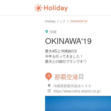
user
pin
tel
time
Holiday トップ
OKINAWA'19
沖縄
date
child
solitary
OKINAWA'19
tokyo
kanagawa
osaka
愛犬4匹と沖縄旅行2
今年も行ってきました！
愛犬との旅行プランです♡
那覇空港
A
沖縄県那覇市鏡水１５０
https://www.naha-airport.co.jp/