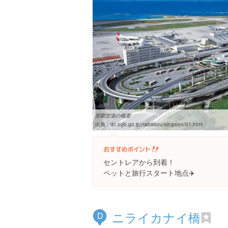
那覇空港の概要
出典：
dc.ogb.go.jp/nahakou/air-gaiyo/01.html
セントレアから到着！
ペットと旅行スタート地点✈️
ニライカナイ橋
D