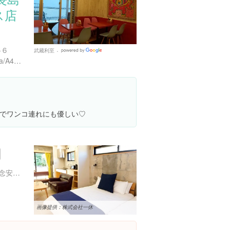
ス店
-６
武藏利至
Google
https://tabelog.com/okinawa/A4701/A470103/47016227/
Places
でワンコ連れにも優しい♡
沖縄県南城市知念安座真知念安座真 1126 番 1
画像提供：株式会社一休