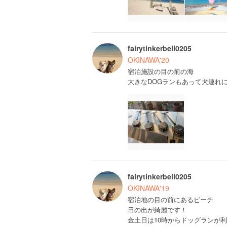
fairytinkerbell0205
OKINAWA'20
宿泊施設の目の前の海
大きなDOGランもあって犬連れ
fairytinkerbell0205
OKINAWA'19
宿泊地の目の前にあるビーチ
日の出が綺麗です！
金土日は10時からドッグランが