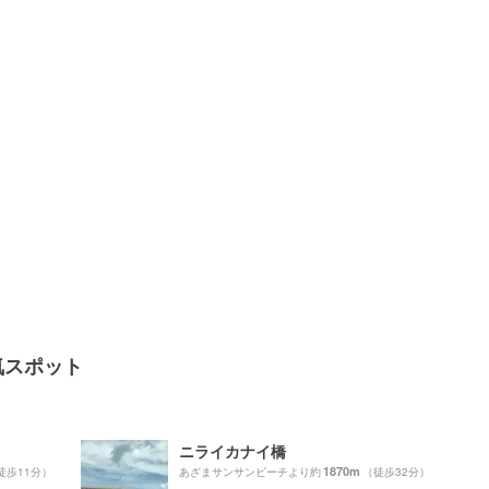
気スポット
ニライカナイ橋
1870m
徒歩11分）
あざまサンサンビーチより約
（徒歩32分）