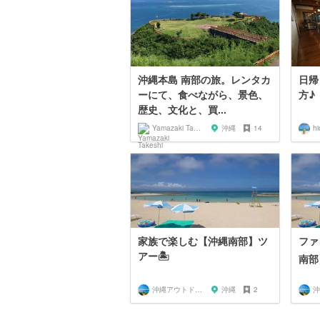
沖縄本島 南部の旅。レンタカ
日帰
ーにて、食べながら、景色、
方♪
歴史、文化と、買...
Yamazaki Takeshi
沖縄
14
hi
家族で楽しむ【沖縄南部】ツ
ファ
アー🏝
南部
沖縄アウトドアマップ🗺
沖縄
2