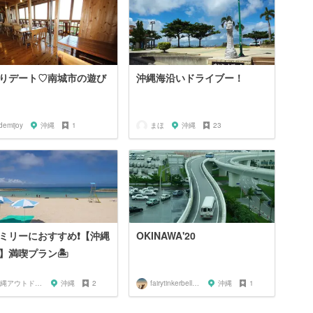
りデート♡南城市の遊び
沖縄海沿いドライブー！
demijoy
沖縄
1
まほ
沖縄
23
ミリーにおすすめ❗️【沖縄
OKINAWA'20
】満喫プラン🏝
沖縄アウトドアマップ🗺
沖縄
2
fairytinkerbell0205
沖縄
1