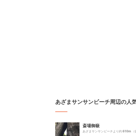
あざまサンサンビーチ周辺の人
斎場御嶽
610m
あざまサンサンビーチより約
（