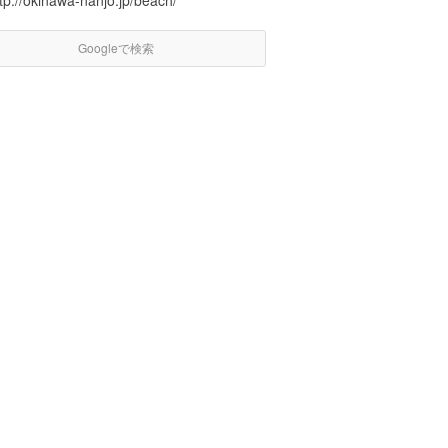
tp://okinawa-nanjo.jp/beach/
Googleで検索