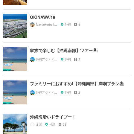
OKINAWA'19
fairytinkerbell0205
沖縄
4
家族で楽しむ【沖縄南部】ツアー🏝
沖縄アウトドアマップ🗺
沖縄
2
ファミリーにおすすめ❗️【沖縄南部】満喫プラン🏝
沖縄アウトドアマップ🗺
沖縄
2
沖縄海沿いドライブー！
まほ
沖縄
23