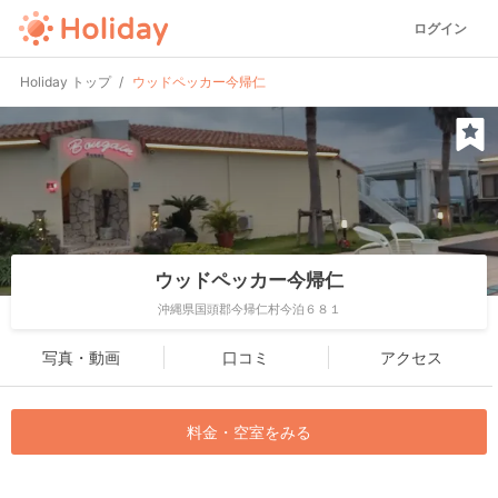
ログイン
Holiday トップ
ウッドペッカー今帰仁
ウッドペッカー今帰仁
沖縄県国頭郡今帰仁村今泊６８１
写真・動画
口コミ
アクセス
料金・空室をみる