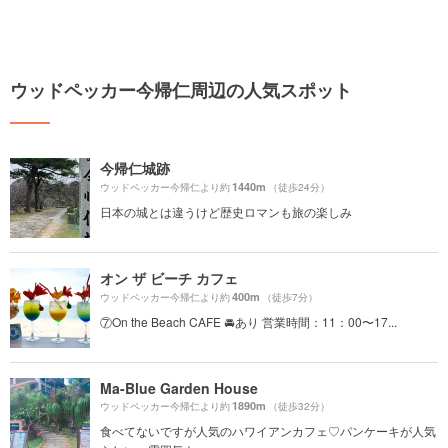
ウッドペッカー今帰仁周辺の人気スポット
今帰仁城跡
1440m
ウッドペッカー今帰仁より約
（徒歩24分）
日本の城とは違うけど歴史ロマンも旅の楽しみ
オン ザ ビーチ カフェ
400m
ウッドペッカー今帰仁より約
（徒歩7分）
⑦On the Beach CAFE 🚘あり 営業時間：11：00〜17...
Ma-Blue Garden House
1890m
ウッドペッカー今帰仁より約
（徒歩32分）
食べてないですが人気のハワイアンカフェ♡パンケーキが人気