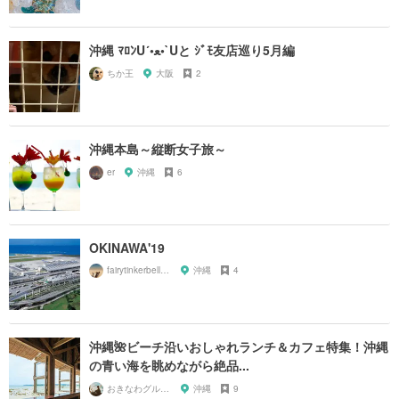
沖縄 ﾏﾛﾝU´•ﻌ•`Uと ｼﾞﾓ友店巡り5月編
ちか王
大阪
2
沖縄本島～縦断女子旅～
er
沖縄
6
OKINAWA'19
fairytinkerbell0205
沖縄
4
沖縄🌺ビーチ沿いおしゃれランチ＆カフェ特集！沖縄
の青い海を眺めながら絶品...
おきなわグルメガール🌺
沖縄
9