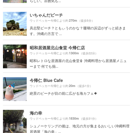
らしい。雰囲気も...
いちゃんだビーチ
270m
ウッドペッカー今帰仁より約
（徒歩5分）
具志堅ビーチ？ともぃうのかな？珊瑚の浜辺がずっと続きま
す。沖縄の方言で ...
昭和居酒屋北山食堂 今帰仁店
1300m
ウッドペッカー今帰仁より約
（徒歩22分）
昭和レトロな居酒屋の北山食堂🏮 沖縄料理から居酒屋メニュ
ーまで 何でも揃...
今帰仁 Blue Cafe
20m
ウッドペッカー今帰仁より約
（徒歩1分）
絶景のビーチが目の前に広がる海カフェ🐠
海の幸
1830m
ウッドペッカー今帰仁より約
（徒歩31分）
シュノーケリングの後は、地元の方が集まるおいしい沖縄料理
居酒屋「海の幸」...