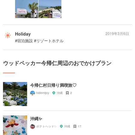
Holiday
2019年3月6日
#宿泊施設 #リゾートホテル
ウッドペッカー今帰仁周辺のおでかけプラン
今帰仁村日帰り満喫旅♡
hidemijoy
沖縄
2
沖縄✨
ポテトヘッド✨
沖縄
17