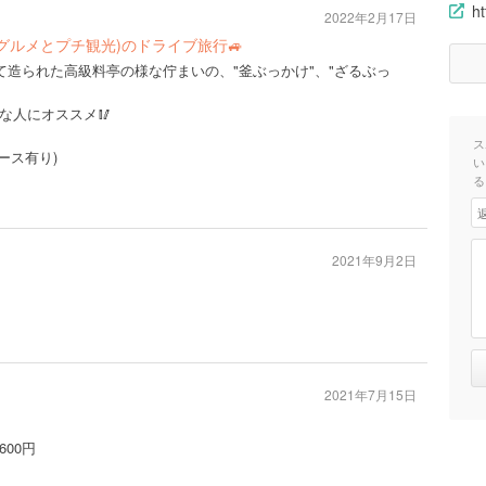
h
2022年2月17日
んとグルメとプチ観光)のドライブ旅行🚙
て造られた高級料亭の様な佇まいの、"釜ぶっかけ"、"ざるぶっ
な人にオススメ🥢
ス
ース有り)
い
る
2021年9月2日
2021年7月15日
00円