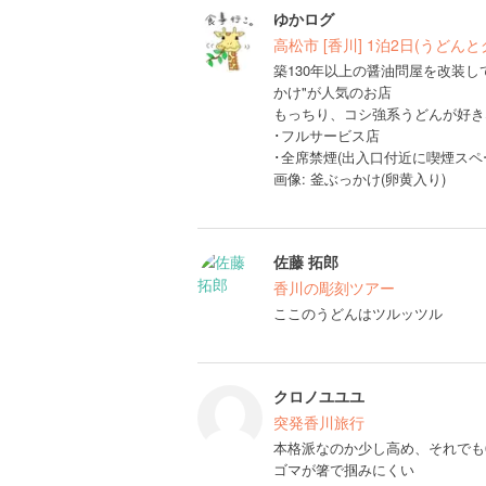
ゆかログ
高松市 [香川] 1泊2日(うど
築130年以上の醤油問屋を改装し
かけ"が人気のお店
もっちり、コシ強系うどんが好き
･フルサービス店
･全席禁煙(出入口付近に喫煙スペ
画像: 釜ぶっかけ(卵黄入り)
佐藤 拓郎
香川の彫刻ツアー
ここのうどんはツルッツル
クロノユユユ
突発香川旅行
本格派なのか少し高め、それでも6
ゴマが箸で掴みにくい