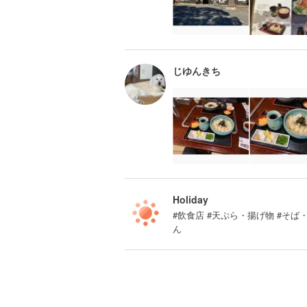
じゆんきち
Holiday
#飲食店 #天ぷら・揚げ物 #そば
ん