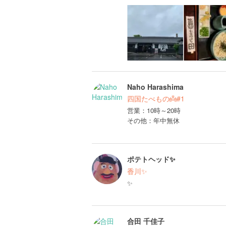
Naho Harashima
四国たべもの👼#1
営業：10時～20時
その他：年中無休
ポテトヘッド✨
香川✨
✨
合田 千佳子