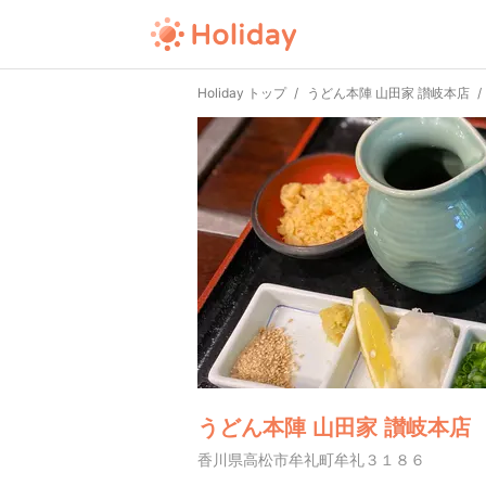
Holiday トップ
うどん本陣 山田家 讃岐本店
うどん本陣 山田家 讃岐本店
香川県高松市牟礼町牟礼３１８６