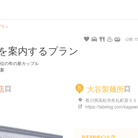
プラン
公開: 15
を案内するプラン
位の年の差カップル
案
店
大谷製麺所
B
香川県高松市牟礼町原５５