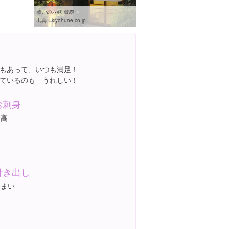
瀬戸の六味 清船
出典：
kiyohune.co.jp
もあって、いつも満足！
ているのも うれしい！
お刺身
最高
付き出し
うまい