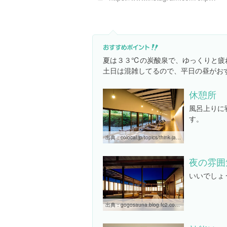
夏は３３℃の炭酸泉で、ゆっくりと疲
土日は混雑してるので、平日の昼がお
休憩所
風呂上りに
す。
出典：
colocal.jp/topics/think-japan/local-design/20120719_8804.html
夜の雰囲
いいでしょ
出典：
gogosauna.blog.fc2.com/blog-date-201404.html