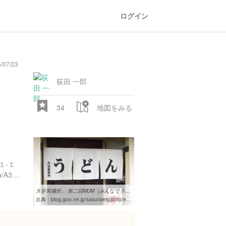
ログイン
/07/23
荻田 一郎
34
地図をみる
１-１
https://tabelog.com/kagawa/A3701/A370101/37001330/
大谷製麺所」 第二回MUM（みんなでうどん県めぐり） - 放浪うどん人 ...
出典：
blog.goo.ne.jp/sasuraieigabito/e/447fc071e47ba2290b2ca64e3cfdfb9f