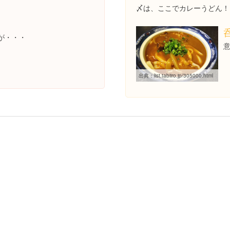
〆は、ここでカレーうどん！
が・・・
出典：
list.tabiiro.jp/305000.html