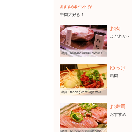
牛肉大好き！
お肉
よだれが・
出典：
hirai-shokutsuu.com/restaurant/t_nikuhirai.html
ゆっけ
馬肉
出典：
tabelog.com/kagawa/A3701/A370101/37005860
お寿司
おすすめ
出典：
hotpepper.jp/strJ000962166