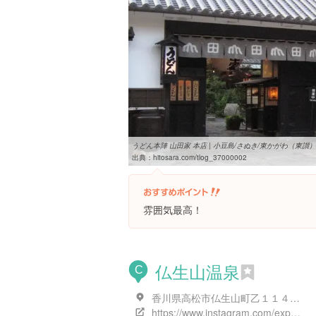
うどん本陣 山田家 本店 | 小豆島/さぬき/東かがわ（東讃）
出典：
hitosara.com/tlog_37000002
雰囲気最高！
仏生山温泉
C
香川県高松市仏生山町乙１１４-５
https://www.instagram.com/explore/locations/275901