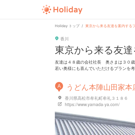
Holiday トップ
東京から来る友達を案内する
香川
東京から来る友達
友達は４８歳の会社社長 奥さまは３０歳
若い奥様にも喜んでいただけるプランを考
うどん本陣山田家本
A
香川県高松市牟礼町牟礼３１８６
https://www.yamada-ya.com/