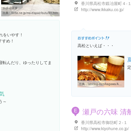
香川県高松市鍛冶屋町４-
仏生山温泉
http://www.ikkaku.co.jp/
出典：
hi-ho.ne.jp/mo-ri/spa2/butu/b1.htm
れをいやす！
すすめ！
高松といえば・・・
寝転んだり、ゆったりしてま
出典：
tabelog.com/kagawa/A3701/A370101/37000546
気
う～
瀬戸の六味 清
E
香川県高松市御坊町２-１
http://www.kiyohune.co.jp/