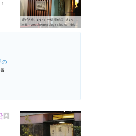
１１
骨付き鳥、いい！ 一鶴 高松店 | えいじの食べ物ブログ
出典：
yoroshikueiji.blog51.fc2.com/blog-entry-1369.html
夏の
定番
船