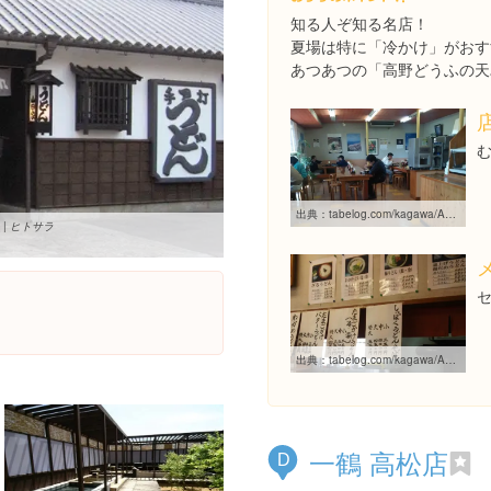
知る人ぞ知る名店！
夏場は特に「冷かけ」がおす
あつあつの「高野どうふの天
出典：
tabelog.com/kagawa/A3701/A370101/37001330
 | ヒトサラ
出典：
tabelog.com/kagawa/A3701/A370101/37001330
一鶴 高松店
D