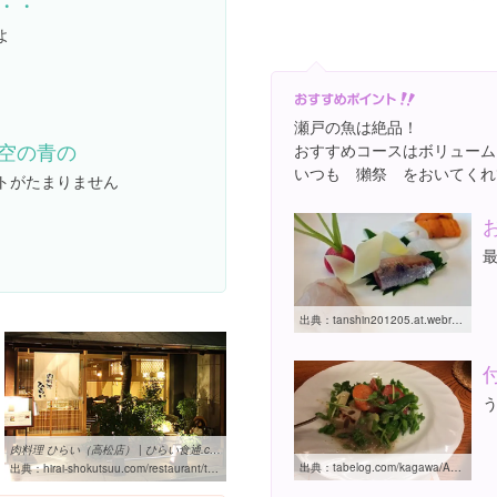
・・
よ
瀬戸の魚は絶品！
空の青の
おすすめコースはボリューム
いつも 獺祭 をおいてくれ
トがたまりません
出典：
tanshin201205.at.webry.info/201407/article_7.html
肉料理 ひらい（高松店） | ひらい食通.com
出典：
tabelog.com/kagawa/A3701/A370101/37001103
出典：
hirai-shokutsuu.com/restaurant/t_nikuhirai.html