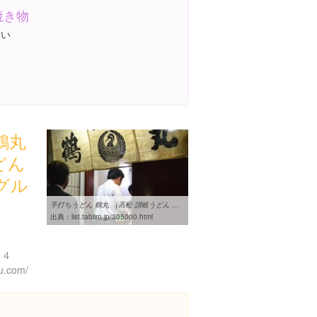
焼き物
いい
鶴丸
どん
グル
手打ちうどん 鶴丸 （高松 讃岐うどん カレーうどん グルメ おすすめ 人気）
出典：
list.tabiiro.jp/305000.html
３４
ru.com/