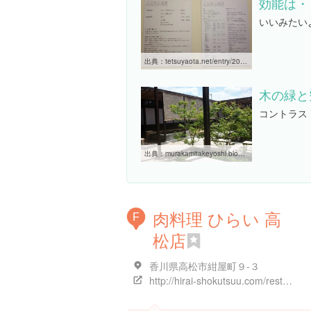
効能は・
いいみたい
出典：
tetsuyaota.net/entry/2013/11/15/222756
木の緑と
コントラス
出典：
murakamitakeyoshi.blog122.fc2.com/blog-entry-1764.html
肉料理 ひらい 高
F
松店
香川県高松市紺屋町９-３
http://hirai-shokutsuu.com/restaurant/t_nikuhirai.html