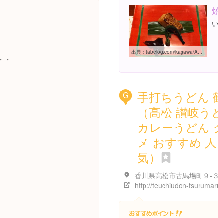
出典：
tabelog.com/kagawa/A3701/A370101/37001103
・・
手打ちうどん 
G
（高松 讃岐う
カレーうどん 
メ おすすめ 人
気）
香川県高松市古馬場町９-
http://teuchiudon-tsuruma