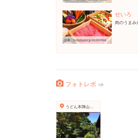
せいろ
肉のうまみ
出典：
hotpepper.jp/strJ000962166
フォトレポ
1件
うどん本陣山田家本店