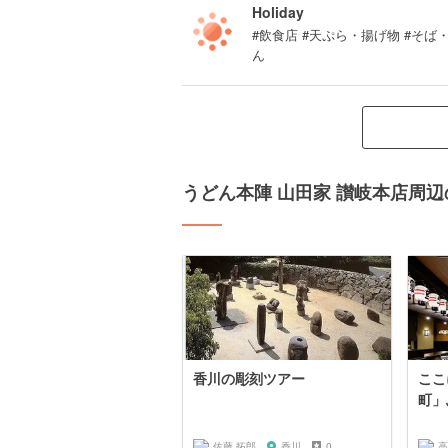
Holiday
#飲食店 #天ぷら・揚げ物 #そば
ん
うどん本陣 山田家 讃岐本店周
香川の彫刻ツアー
ここ
町」
佐藤 拓郎
香川
0
高