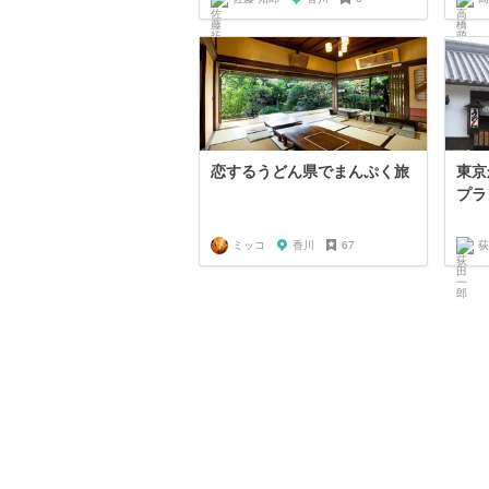
恋するうどん県でまんぷく旅
東京
プラ
ミッコ
香川
67
荻