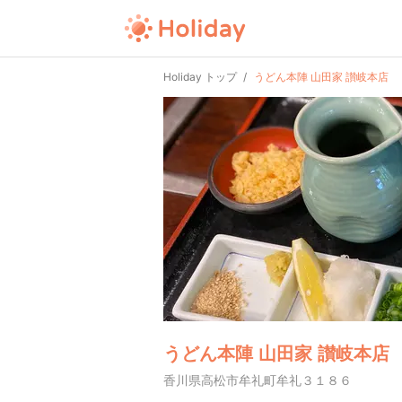
Holiday トップ
うどん本陣 山田家 讃岐本店
うどん本陣 山田家 讃岐本店
香川県高松市牟礼町牟礼３１８６