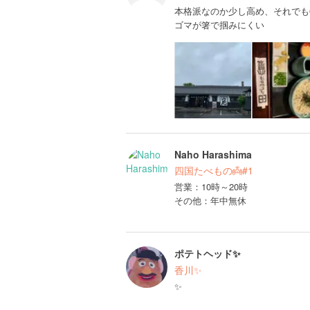
本格派なのか少し高め、それでも6
ゴマが箸で掴みにくい
Naho Harashima
四国たべもの👼#1
営業：10時～20時
その他：年中無休
ポテトヘッド✨
香川✨
✨