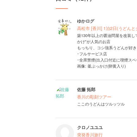
ゆかログ
高松市 [香川] 1泊2日(うど
築130年以上の醤油問屋を改装し
かけ"が人気のお店
もっちり、コシ強系うどんが好き
･フルサービス店
･全席禁煙(出入口付近に喫煙スペ
画像: 釜ぶっかけ(卵黄入り)
佐藤 拓郎
香川の彫刻ツアー
ここのうどんはツルッツル
クロノユユユ
突発香川旅行