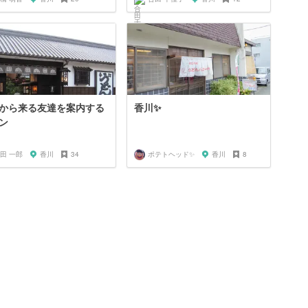
から来る友達を案内する
香川✨
ン
田 一郎
香川
34
ポテトヘッド✨
香川
8